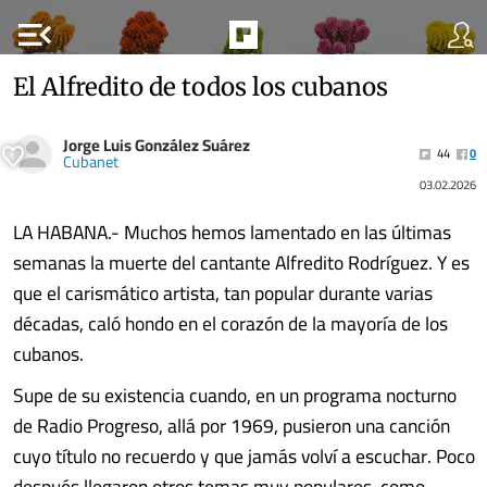
menu_open
El Alfredito de todos los cubanos
Jorge Luis González Suárez
44
0
Cubanet
03.02.2026
LA HABANA.- Muchos hemos lamentado en las últimas
semanas la muerte del cantante Alfredito Rodríguez. Y es
que el carismático artista, tan popular durante varias
décadas, caló hondo en el corazón de la mayoría de los
cubanos.
Supe de su existencia cuando, en un programa nocturno
de Radio Progreso, allá por 1969, pusieron una canción
cuyo título no recuerdo y que jamás volví a escuchar. Poco
después llegaron otros temas muy populares, como