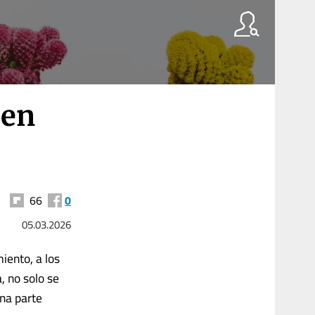
 en
66
0
05.03.2026
iento, a los
, no solo se
una parte