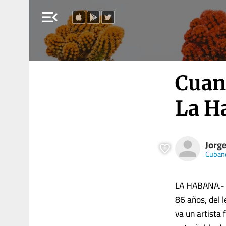
menu_open
Cuan
La H
Jorg
Cuban
LA HABANA.- U
86 años, del 
va un artista