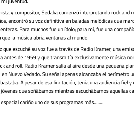
 mi juventud.
nista y compositor, Sedaka comenzó interpretando rock and rol
ños, encontró su voz definitiva en baladas melódicas que mar
enteras. Para muchos fue un ídolo; para mí, fue una compañí
n que la música abría ventanas al mundo.
z que escuché su voz fue a través de Radio Kramer, una emis
ba antes de 1959 y que transmitía exclusivamente música no
ock and roll. Radio Kramer salía al aire desde una pequeña pla
, en Nuevo Vedado. Su señal apenas alcanzaba el perímetro u
astaba. A pesar de esa limitación, tenía una audiencia fiel y 
e jóvenes que soñábamos mientras escuchábamos aquellas ca
especial cariño uno de sus programas más........