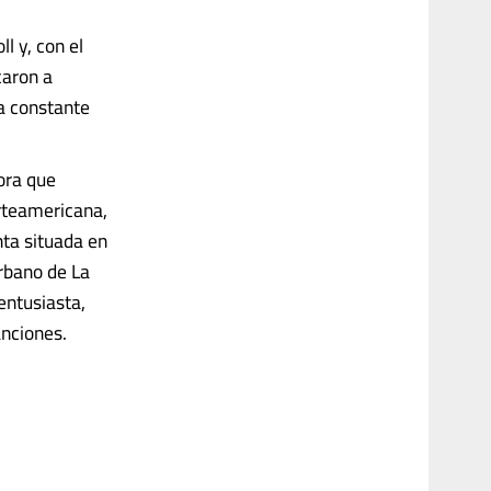
l y, con el
caron a
a constante
ora que
rteamericana,
nta situada en
rbano de La
entusiasta,
nciones.