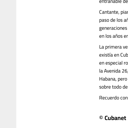
entrañable de
Cantante, pia
paso de los a
generaciones 
en los años e
La primera ve
existía en Cu
en especial r
la Avenida 26
Habana, pero b
sobre todo d
Recuerdo con 
© Cubanet