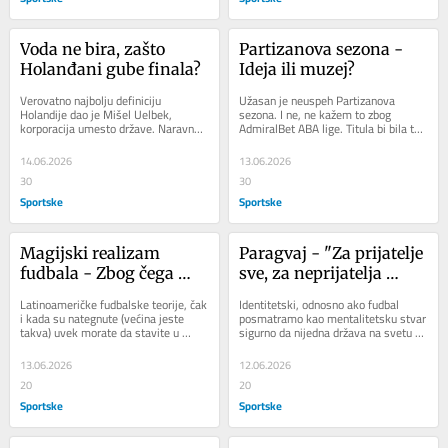
Voda ne bira, zašto 
Partizanova sezona - 
Holanđani gube finala?
Ideja ili muzej?
Verovatno najbolju definiciju 
Užasan je neuspeh Partizanova 
Holandije dao je Mišel Uelbek, 
sezona. I ne, ne kažem to zbog 
korporacija umesto države. Naravno, 
AdmiralBet ABA lige. Titula bi bila tek 
u njegovoj interpretaciji odjekuje 
trojanski konj u redovima navijača 
podsmešljivost....
sa...
14.06.2026
13.06.2026
30
30
Sportske
Sportske
Magijski realizam 
Paragvaj - "Za prijatelje 
fudbala - Zbog čega 
sve, za neprijatelja 
Brazil pobeđuje kada 
zakon"!
Latinoameričke fudbalske teorije, čak 
Identitetski, odnosno ako fudbal 
gubi, i obrnuto?
i kada su nategnute (većina jeste 
posmatramo kao mentalitetsku stvar 
takva) uvek morate da stavite u 
sigurno da nijedna država na svetu 
kontekst. Jer tamo nikada niste 
nije uspela da inkorporira princip 
sigurni gde...
nacionalnog...
13.06.2026
12.06.2026
20
20
Sportske
Sportske