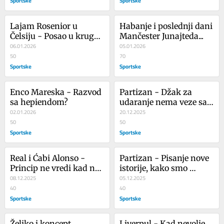
Sportske
Sportske
Lajam Rosenior u 
Habanje i poslednji dani 
Čelsiju - Posao u krugu 
Mančester Junajteda...
prijatelja!? Samo da 
06.01.2026
05.01.2026
Tramp ne čuje...
50
70
Sportske
Sportske
Enco Mareska - Razvod 
Partizan - Džak za 
sa hepiendom?
udaranje nema veze sa 
02.01.2026
navijačima...
20.12.2025
50
50
Sportske
Sportske
Real i Ćabi Alonso - 
Partizan - Pisanje nove 
Princip ne vredi kad ne 
istorije, kako smo 
pobeđuješ...
08.12.2025
postali ovakvi?
05.12.2025
40
40
Sportske
Sportske
Željko i koncept 
Liverpul - Kad nevolje 