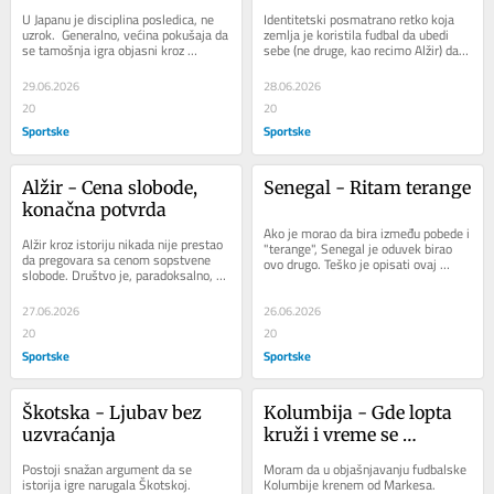
U Japanu je disciplina posledica, ne 
Identitetski posmatrano retko koja 
uzrok.  Generalno, većina pokušaja da 
zemlja je koristila fudbal da ubedi 
se tamošnja igra objasni kroz 
sebe (ne druge, kao recimo Alžir) da 
samuraje, kodove časti i besmislice 
je zaista država. Ako govorimo o 
koje...
Južnoj...
29.06.2026
28.06.2026
20
20
Sportske
Sportske
Alžir - Cena slobode, 
Senegal - Ritam terange
konačna potvrda
Ako je morao da bira između pobede i 
Alžir kroz istoriju nikada nije prestao 
"terange", Senegal je oduvek birao 
da pregovara sa cenom sopstvene 
ovo drugo. Teško je opisati ovaj 
slobode. Društvo je, paradoksalno, 
pojam, suviše je iznijansiran da...
mlađe od fudbala što igru stavlja u...
27.06.2026
26.06.2026
20
20
Sportske
Sportske
Škotska - Ljubav bez 
Kolumbija - Gde lopta 
uzvraćanja
kruži i vreme se 
ponavlja...
Postoji snažan argument da se 
Moram da u objašnjavanju fudbalske 
istorija igre narugala Škotskoj.  
Kolumbije krenem od Markesa.  