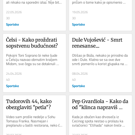
ali nikako na sporedni izlaz. Nije bitno 
pričom o tome kako je opismenio 
kakvog je kvaliteta bilo...
domorodačko stanovništvo.  Istorija 
ima...
22.05.2026
19.05.2026
30
30
Sportske
Sportske
Čelsi - Kako proždrati 
Dule Vujošević - Smrt 
sopstvenu budućnost?
renesanse....
Pokojni Toni Soprano bi neke ljude 
Otišao je Boža, nekako je prirodno da 
u Čelsiju nazvao obrnutim kraljem 
ode i Dule. Klatno se sa ove dve 
Midom, sve čega su se dotaknuli 
smrti pomerilo u korist glupaka na 
pretvorilo se u g..no. Naravno, ovo se 
ovom svetu. Jer, kada dva takva 
ne...
renesansna...
24.04.2026
08.04.2026
40
40
Sportske
Sportske
Tudorovih 44, kako 
Pep Gvardiola - Kako da 
obezglaviti "petla"?
od "klinca napraviš 
princa"
Video sam prošle nedelje u Sohu 
Kada je obučen kao drvoseča iz 
Tomasa Franka. Nasmejan i 
Cecinog spota nestao u prolazu ka 
preplanulo u bašti restorana, neko će 
svlačionici "Etihada" nakon treće 
reći, spasio se bede. Svakako da i 
eliminacije od Reala u pet godina,...
Danac ima udeo...