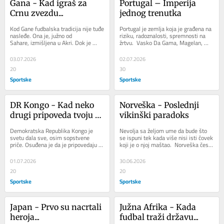
Gana - Kad igraš za 
Portugal – Imperija 
Crnu zvezdu...
jednog trenutka
Kod Gane fudbalska tradicija nije tuđe 
Portugal je zemlja koja je građena na 
nasleđe. Ona je, južno od 
riziku, radoznalosti, spremnosti na 
Sahare, izmišljena u Akri. Dok je 
žrtvu.  Vasko Da Gama, Magelan, 
Afrika učila o odnosu države i...
Henri Moreplovac, možete i sami 
da...
03.07.2026
02.07.2026
20
30
Sportske
Sportske
DR Kongo - Kad neko 
Norveška - Poslednji 
drugi pripoveda tvoju 
vikinški paradoks
priču...
Demokratska Republika Kongo je 
Nevolja sa željom ume da bude što 
svetu dala sve, osim sopstvene 
se ispuni tek kada više nisi isti čovek 
priče. Osuđena je da je pripovedaju 
koji je o njoj maštao.  Norveška često 
drugi, bilo kolonijalni upravnici, bilo 
ume da se požali na novi...
home made...
01.07.2026
30.06.2026
20
20
Sportske
Sportske
Japan - Prvo su nacrtali 
Južna Afrika - Kada 
heroja...
fudbal traži državu...