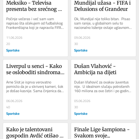
Meksiko - Televisa 
Mundijal užasa - FIFA i 
presenta bez srećnog 
Delusions of Grandeur
kraja...
Počinje večeras i već sam vam 
Ok, Mundijal nije toliko bitan.  Pisao 
napisao šta očekujem od fudbalskog 
sam ranije, u globalnom selu to 
Frankenštajna koji je napravila FIFA.  
nacionalno loženje ostaje uglavnom 
Čini mi se da većina opsednuta...
identitetski izgubljenim nacijama 
koje...
11.06.2026
09.06.2026
20
30
Sportske
Sportske
Liverpul u senci - Kako 
Dušan Vlahović - 
se osloboditi sindroma 
Ambicija na dijeti
"Klop"?
Arne Slot je isprva verovatno 
Dušan Vlahović za ovakav Juventus 
pomislio da je u skrivenj kameri, šok 
nije.  U idealnom slučaju potrošenih 
je došao kasnije. Sama činjenica da 
160 miliona za ove četiri i po godine 
je pripremao prelazni rok i da je bio 
za Srbina bi ga dovelo do statusa...
na...
06.06.2026
05.06.2026
40
30
Sportske
Sportske
Kako je talentovani 
Finale Lige šampiona - 
gospodin Avdić otišao u 
Svakom svoje...