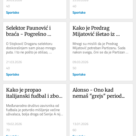
30.03.2026
22.03.2026
40
40
Sportske
Sportske
Selektor Paunović i 
Kako je Predrag 
braća - Pogrešno 
Mijatović išetao iz 
skretanje kod 
legende...
O Stojković Draganu selektoru 
Mnogi su mislili da je Predrag 
Alburkerija...
doskorašnjem sam pisao mnogo 
Mijatović potreban Partizanu. Sada 
puta. I to ne pošto je otišao, 
nakon svega, čini se da je Partizan 
nateravši publiku u laboratorijskom 
bio potrebniji njemu.  Zbog čega je 
eksperimentu u...
tako, o...
21.03.2026
09.03.2026
40
50
Sportske
Sportske
Kako je propao 
Alonso - Ono kad 
italijanski fudbal i zbog 
nemaš "grejs" period...
čega se nikada neće 
Međunarodno društvo zavisnika od 
oporaviti?
fudbala je potvrdio mišljenje većine 
uživalaca, bolja droga od Serije A nije 
izmišljena. Makar se uzimala sada...
19.02.2026
13.01.2026
70
60