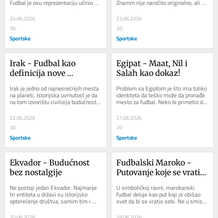
Fudbal je ovu reprezentaciju učinio 
Znamm nije naročito originalno, ali 
fusnotom engleskog fudbala, mada bi 
teško je prenebregnuti osnovnu 
neko mogao...
ideju...
24.06.2026
23.06.2026
30
20
Sportske
Sportske
Irak - Fudbal kao 
Egipat - Maat, Nil i 
definicija nove 
Salah kao dokaz!
normalnosti
Irak je jedno od najnesrećnijih mesta 
Problem sa Egiptom je što ima toliko 
na planeti. Istorijska uvrnutost je da 
identiteta da teško može da pronađe 
na tom izvorištu civilizija budućnosti 
mesto za fudbal. Neko bi primetio da 
poput Samera, Akada, Asirije i...
5000 godina istorije na leđima,...
22.06.2026
21.06.2026
30
20
Sportske
Sportske
Ekvador - Budućnost 
Fudbalski Maroko - 
bez nostalgije
Putovanje koje se vratilo 
sebi
Ne postoji jedan Ekvador. Najmanje 
U simboličkoj ravni, marokanski 
tri entiteta u državi su istorijsko 
fudbal deluje kao put koji je obišao 
opterećenje društva, samim tim i 
svet da bi se vratio sebi. Ne u smislu 
fudbala. Jer, na različitim mestima...
zatvorenog kruga, već pre kao 
spirala...
20.06.2026
19.06.2026