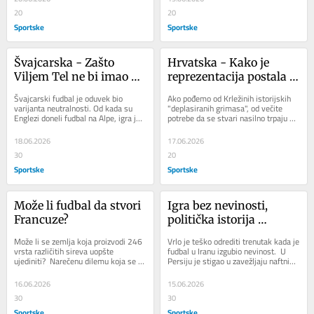
20
20
Sportske
Sportske
Švajcarska - Zašto 
Hrvatska - Kako je 
Viljem Tel ne bi imao 
reprezentacija postala 
mesto kod Murata 
emotivna država?
Švajcarski fudbal je oduvek bio 
Ako pođemo od Krležinih istorijskih 
Jakina?
varijanta neutralnosti. Od kada su 
"deplasiranih grimasa", od večite 
Englezi doneli fudbal na Alpe, igra je 
potrebe da se stvari nasilno trpaju u 
bila negovana kroz sudaranje 
jednostavne obrasce, vrlo...
različitih...
18.06.2026
17.06.2026
30
20
Sportske
Sportske
Može li fudbal da stvori 
Igra bez nevinosti, 
Francuze?
politička istorija 
iranskog fudbala
Može li se zemlja koja proizvodi 246 
Vrlo je teško odrediti trenutak kada je 
vrsta različitih sireva uopšte 
fudbal u Iranu izgubio nevinost.  U 
ujediniti?  Narečenu dilemu koja se 
Persiju je stigao u zavežljaju naftnih 
pripisuje Šarlu De Golu fudbal ne 
hodočasnika na poljima Abadana...
može...
16.06.2026
15.06.2026
30
30
Sportske
Sportske