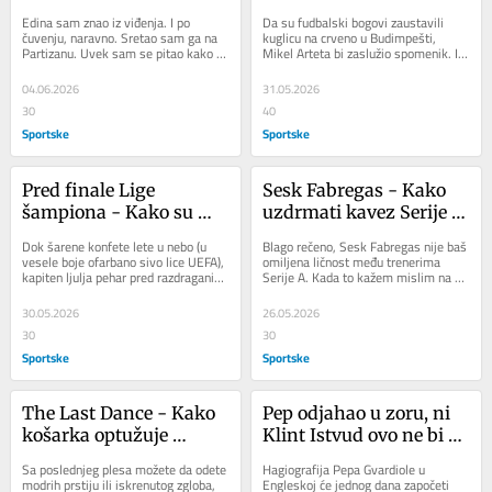
Hall of fame...
Edina sam znao iz viđenja. I po 
Da su fudbalski bogovi zaustavili 
čuvenju, naravno. Sretao sam ga na 
kuglicu na crveno u Budimpešti, 
Partizanu. Uvek sam se pitao kako li 
Mikel Arteta bi zaslužio spomenik. I 
je nekome ko istinski razume igru 
to na Trafalgar Skveru. Uistinu bi to 
(mogao bi...
bila...
04.06.2026
31.05.2026
30
40
Sportske
Sportske
Pred finale Lige 
Sesk Fabregas - Kako 
šampiona - Kako su 
uzdrmati kavez Serije 
Arsenal i PSŽ već 
A?
Dok šarene konfete lete u nebo (u 
Blago rečeno, Sesk Fabregas nije baš 
pobedili...
vesele boje ofarbano sivo lice UEFA), 
omiljena ličnost među trenerima 
kapiten ljulja pehar pred razdraganim 
Serije A. Kada to kažem mislim na 
saigračima, raspomamljeni navijači...
sinove trenerske škole u Koverćanu. 
Jer,...
30.05.2026
26.05.2026
30
30
Sportske
Sportske
The Last Dance - Kako 
Pep odjahao u zoru, ni 
košarka optužuje 
Klint Istvud ovo ne bi 
novinare u Srbiji?
bolje izveo...
Sa poslednjeg plesa možete da odete 
Hagiografija Pepa Gvardiole u 
modrih prstiju ili iskrenutog zgloba, 
Engleskoj će jednog dana započeti 