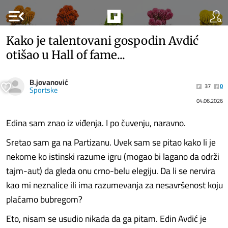
menu_open
Kako je talentovani gospodin Avdić
otišao u Hall of fame...
B.jovanović
37
0
Sportske
04.06.2026
Edina sam znao iz viđenja. I po čuvenju, naravno.
Sretao sam ga na Partizanu. Uvek sam se pitao kako li je
nekome ko istinski razume igru (mogao bi lagano da održi
tajm-aut) da gleda onu crno-belu elegiju. Da li se nervira
kao mi neznalice ili ima razumevanja za nesavršenost koju
plaćamo bubregom?
Eto, nisam se usudio nikada da ga pitam. Edin Avdić je