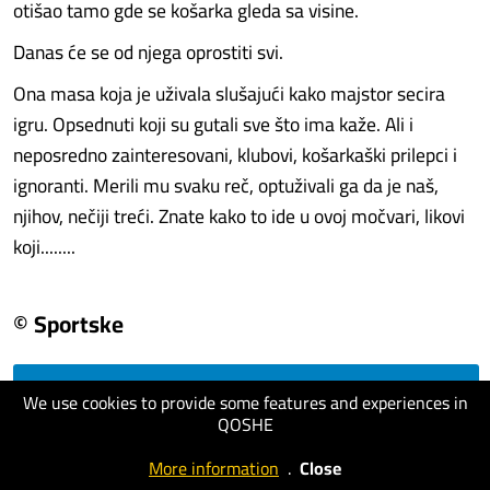
otišao tamo gde se košarka gleda sa visine.
Danas će se od njega oprostiti svi.
Ona masa koja je uživala slušajući kako majstor secira
igru. Opsednuti koji su gutali sve što ima kaže. Ali i
neposredno zainteresovani, klubovi, košarkaški prilepci i
ignoranti. Merili mu svaku reč, optuživali ga da je naš,
njihov, nečiji treći. Znate kako to ide u ovoj močvari, likovi
koji........
© Sportske
We use cookies to provide some features and experiences in
visit website
QOSHE
More information
.
Close