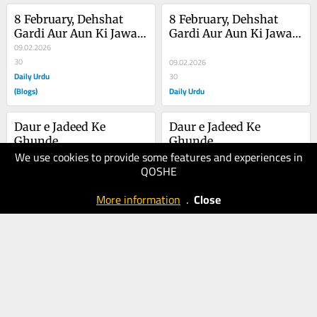
8 February, Dehshat 
8 February, Dehshat 
Gardi Aur Aun Ki Jawan 
Gardi Aur Aun Ki Jawan 
Mardi
09.02.2026
Mardi
30
09.02.2026
Daily Urdu
30
(Blogs)
Daily Urdu
Daur e Jadeed Ke 
Daur e Jadeed Ke 
Ghunde
Ghunde
We use cookies to provide some features and experiences in
03.02.2026
QOSHE
50
03.02.2026
Daily Urdu
50
More information
.
Close
(Blogs)
Daily Urdu