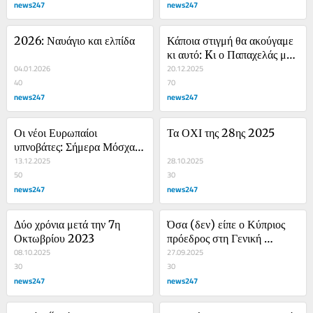
news247
news247
2026: Ναυάγιο και ελπίδα
Κάποια στιγμή θα ακούγαμε 
κι αυτό: Kι ο Παπαχελάς με 
04.01.2026
τον Κουφοντίνα…
20.12.2025
40
70
news247
news247
Οι νέοι Ευρωπαίοι 
Τα ΟΧΙ της 28ης 2025
υπνοβάτες: Σήμερα Μόσχα, 
όπως κάποτε Βερολίνο
13.12.2025
28.10.2025
50
30
news247
news247
Δύο χρόνια μετά την 7η 
Όσα (δεν) είπε ο Κύπριος 
Οκτωβρίου 2023
πρόεδρος στη Γενική 
08.10.2025
Συνέλευση του ΟΗΕ
27.09.2025
30
30
news247
news247