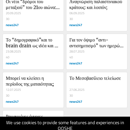
Οι νέοι “δρόμοι του 
Αναγνώριση παλαιστινιακού 
μεταξιού” του 21ου αιώνα: 
κράτους: και λοιπόν;
Σκέψεις με αφορμή την 
20.09.2025
06.09.2025
παρέλαση στο Πεκίνο
30
30
news247
news247
Το “δημογραφικό”και το 
Για τον όψιμο “αντι-
brain drain ως ιδέα και ως 
αντισημιτισμό” των ημερών 
πραγματικότητα
23.08.2025
μας
28.07.2025
40
40
news247
news247
Μπορεί να κλείσει η 
Το Μεσοβασίλειο τελείωσε
περίοδος της ματαιότητας;
12.07.2025
27.06.2025
30
30
news247
news247
Ρημαγμένες έννοιες, 
We use cookies to provide some features and experiences in
ρημαγμένοι άνθρωποι: Για 
QOSHE
την “αντισημιτική 
17.05.2025