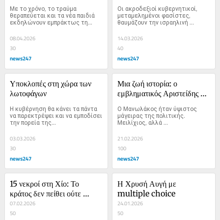
Με το χρόνο, το τραύμα 
Οι ακροδεξιοί κυβερνητικοί, 
θεραπεύεται και τα νέα παιδιά 
μεταμελημένοι φασίστες, 
εκδηλώνουν εμπράκτως τη...
θαυμάζουν την ισραηλινή 
πολεμική μηχανή 
διολισθαίνοντας σε ένα 
08.04.2026
14.03.2026
επικίνδυνο ρίσκο.
30
40
news247
news247
Υποκλοπές στη χώρα των 
Μια ζωή ιστορία: ο 
λωτοφάγων
εμβληματικός Αριστείδης 
Μανωλάκος
Η κυβέρνηση θα κάνει τα πάντα 
Ο Μανωλάκος ήταν ύψιστος 
να παρεκτρέψει και να εμποδίσει 
μάγειρας της πολιτικής. 
την πορεία της...
Μειλίχιος, αλλά 
αδιαπραγμάτευτος. Πιστός στον 
σχέδιό του, ποτέ όμως ωμός 
03.03.2026
21.02.2026
ως προς το όραμα.
30
100
news247
news247
15 νεκροί στη Χίο: Το 
Η Χρυσή Αυγή με 
κράτος δεν πείθει ούτε 
multiple choice
αυτούς που το επιδοκιμάζουν
07.02.2026
24.01.2026
50
50