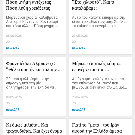
Πόση μνήμη αντέχεται; 
“Στο χιλιοστό”. Και τι 
Πόση λήθη χρειάζεται;
καταλάβαμε;
Μαρτυρικά χωριά: Καλάβρυτα, 
Αυτό που κάποτε είπαμε κρίση, 
Δίστομο, Κάντανος, Κοντομαρί 
είναι το καθεστώς μας. Σε όλα 
και τόσα άλλα… Πόση μνήμη 
τα επίπεδα οικονομίας και 
αντέχεται εδώ; Πόση λήθη 
θεσμών. Αυτοί είμαστε πλέον 
χρειάζεται;
στην κανονικότητά μας.
06.06.2026
23.05.2026
20
20
news247
news247
Φραντσέσκα Αλμπανέζε: 
Μήπως ο δυτικός κόσμος 
“Θέλει αρετήν και τόλμην η 
επανέρχεται στις 
ελευθερία”
εργοστασιακές του 
Σήμερα η ολίσθηση στην 
Ας έχουμε τουλάχιστον τώρα, 
ρυθμίσεις;
απροσχημάτιστη βία 
την επίγνωση ότι αυτό που 
δηλητηριάζει την ελπίδα να 
βιώνουμε δεν είναι απλώς μια...
μπορούμε να...
09.05.2026
25.04.2026
30
20
news247
news247
Κι όμως μιλιέται. Και 
Γιατί το “μετά” του Ιράν 
τραγουδιέται. Και έχει όνομα
αφορά την Ελλάδα άμεσα