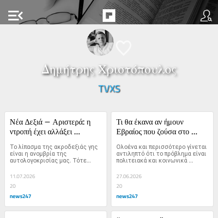
menu_open
Δημήτρης Χριστόπουλος
TVXS
Νέα Δεξιά – Αριστερά: η 
Τι θα έκανα αν ήμουν 
ντροπή έχει αλλάξει 
Εβραίος που ζούσα στο 
στρατόπεδο
Ισραήλ;
Το λίπασμα της ακροδεξιάς γης 
Ολοένα και περισσότερο γίνεται 
είναι η ανομβρία της 
αντιληπτό ότι το πρόβλημα είναι 
αυτολογοκρισίας μας. Τότε...
πολιτειακά και κοινωνικά 
βαθύτερο και ξεπερνά την 
“κακή” ηγεσία του Ισραήλ.
11.07.2026
27.06.2026
20
20
news247
news247