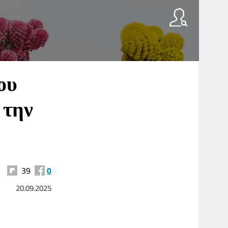
ου
 την
39
0
20.09.2025