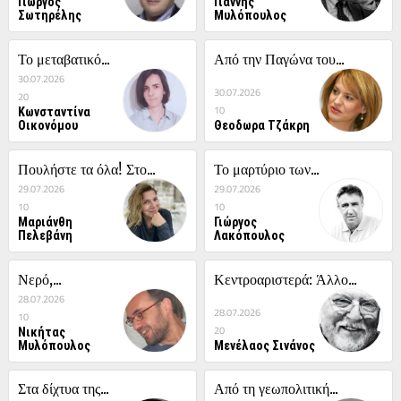
Γιώργος
Γιάννης
Σωτηρέλης
Μυλόπουλος
Το μεταβατικό...
Από την Παγώνα του...
30.07.2026
30.07.2026
20
Κωνσταντίνα
10
Οικονόμου
Θεοδωρα Τζάκρη
Πουλήστε τα όλα! Στο...
Το μαρτύριο των...
29.07.2026
29.07.2026
10
10
Μαριάνθη
Γιώργος
Πελεβάνη
Λακόπουλος
Νερό,...
Κεντροαριστερά: Άλλο...
28.07.2026
28.07.2026
10
Νικήτας
20
Μυλόπουλος
Μενέλαος Σινάνος
Στα δίχτυα της...
Από τη γεωπολιτική...