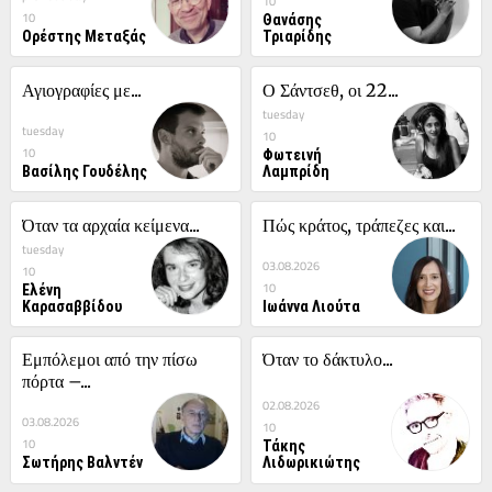
10
Θανάσης
10
Ορέστης Μεταξάς
Τριαρίδης
Αγιογραφίες με...
Ο Σάντσεθ, οι 22...
tuesday
tuesday
10
Φωτεινή
10
Βασίλης Γουδέλης
Λαμπρίδη
Όταν τα αρχαία κείμενα...
Πώς κράτος, τράπεζες και...
tuesday
03.08.2026
10
Ελένη
10
Καρασαββίδου
Ιωάννα Λιούτα
Εμπόλεμοι από την πίσω 
Όταν το δάκτυλο...
πόρτα –...
02.08.2026
03.08.2026
10
Τάκης
10
Σωτήρης Βαλντέν
Λιδωρικιώτης