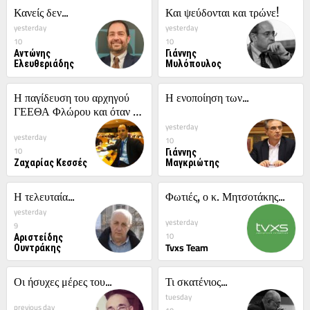
Κανείς δεν...
Και ψεύδονται και τρώνε!
yesterday
yesterday
10
10
Αντώνης
Γιάννης
Ελευθεριάδης
Μυλόπουλος
Η παγίδευση του αρχηγού 
Η ενοποίηση των...
ΓΕΕΘΑ Φλώρου και όταν 
γελάνε οι πέτρες
yesterday
yesterday
10
Γιάννης
10
Ζαχαρίας Κεσσές
Μαγκριώτης
Η τελευταία...
Φωτιές, ο κ. Μητσοτάκης...
yesterday
yesterday
9
Αριστείδης
10
Ουντράκης
Tvxs Team
Οι ήσυχες μέρες του...
Τι σκατένιος...
tuesday
previous day