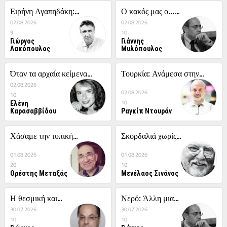
Ειρήνη Αγαπηδάκη:...
Ο κακός μας ο…...
02.08.2026
02.08.2026
9
10
Γιώργος
Γιάννης
Λακόπουλος
Μυλόπουλος
Όταν τα αρχαία κείμενα...
Τουρκία: Ανάμεσα στην...
02.08.2026
02.08.2026
10
Ελένη
10
Καρασαββίδου
Ραγκίπ Ντουράν
Χάσαμε την τυπική...
Σκορδαλιά χωρίς...
01.08.2026
01.08.2026
20
10
Ορέστης Μεταξάς
Μενέλαος Σινάνος
Η θεσμική και...
Νερό: Άλλη μια...
30.07.2026
30.07.2026
10
10