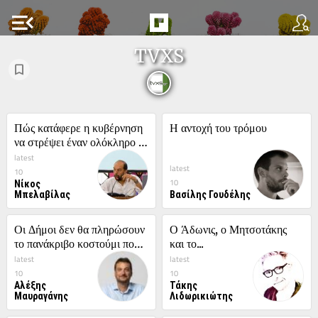
menu_open
TVXS
Πώς κατάφερε η κυβέρνηση 
Η αντοχή του τρόμου
να στρέψει έναν ολόκληρο 
λαό εναντίον μιας 
latest
latest
πολύτιμης...
10
Νίκος
10
Μπελαβίλας
Βασίλης Γουδέλης
Οι Δήμοι δεν θα πληρώσουν 
Ο Άδωνις, ο Μητσοτάκης 
το πανάκριβο κοστούμι που 
και το...
έραψαν άλλοι
latest
latest
10
10
Αλέξης
Τάκης
Μαυραγάνης
Λιδωρικιώτης