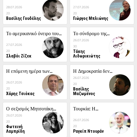
28.07.2026
27.07.2026
20
20
Βασίλης Γουδέλης
Γιώργος Μπλιώνης
Το αμερικανικό όνειρο του...
Το σύνδρομο της...
26.07.2026
27.07.2026
30
Τάκης
20
Σλαβόι Ζίζεκ
Λιδωρικιώτης
Η επόμενη ημέρα των...
Η Δημοκρατία δεν...
26.07.2026
26.07.2026
20
Βασίλης
20
Χάρης Τσιόκας
Μαζωμένος
Ο σεξισμός Μητσοτάκη...
Τουρκία: Η...
26.07.2026
26.07.2026
20
Φωτεινή
20
Λαμπρίδη
Ραγκίπ Ντουράν