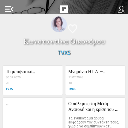
menu_open
Κωνσταντίνα Οικονόμου
TVXS
Το μεταβατικό...
Μνημόνιο ΗΠΑ –...
30.07.2026
11.07.2026
20
30
TVXS
TVXS
...
Ο πόλεμος στη Μέση 
Ανατολή και η κρίση του 
καθεστώτος απαγόρευσης 
Τα ενυπόγραφα άρθρα 
της χρήσης...
εκφράζουν τον συντάκτη τους, 
χωρίς να συμπίπτουν κατ'...