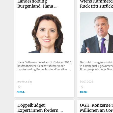
Landesholding 
Wiens Kammerche
Burgenland: Hana 
Ruck tritt zurück
Dellemann wird 
Geschäftsführerin
Hana Dellemann wird am 1. Oktober 2026 
Der zuletzt wegen umstrit
kaufmännische Geschäftsführerin der 
in einem publik gewordene
Landesholding Burgenland und Vorsitzende 
Privatgespräch unter Druc
der Geschäftsführung. Dies...
der Wiener Wirtschaftsk
und...
previous day
30.07.2026
10
10
trend.
trend.
Doppelbudget: 
OGH: Konzerne 
Expert:innen fordern 
Millionen an Cor