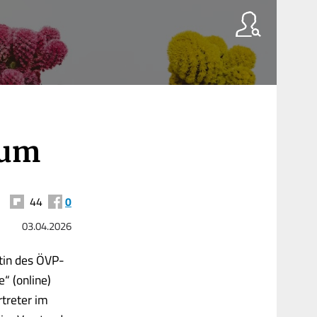
 um
44
0
03.04.2026
tin des ÖVP-
“ (online)
rtreter im