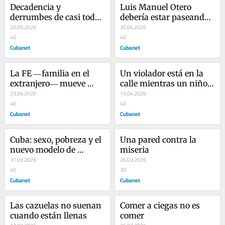
Decadencia y 
Luis Manuel Otero 
derrumbes de casi todo 
debería estar paseando 
en Cuba
20.05.2026
por las calles de La 
30.04.2026
40
Habana
40
Cubanet
Cubanet
La FE ―familia en el 
Un violador está en la 
extranjero― mueve 
calle mientras un niño 
montañas
23.04.2026
continúa en prisión
13.04.2026
40
40
Cubanet
Cubanet
Cuba: sexo, pobreza y el 
Una pared contra la 
nuevo modelo de 
miseria
vivienda
31.03.2026
26.03.2026
40
30
Cubanet
Cubanet
Las cazuelas no suenan 
Comer a ciegas no es 
cuando están llenas
comer