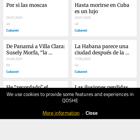
Por si las moscas
Hasta morirse en Cuba 
es un lujo
05.07.2025
03.07.2025
40
40
Cubanet
Cubanet
De Panamá a Villa Clara: 
La Habana parece una 
Susely Morfa, “la 
ciudad después de la 
psicóloga millonaria”
24.06.2025
guerra
17.06.2025
50
40
Cubanet
Cubanet
He “recordado” el 
Las ilusiones perdidas   
We use cookies to provide some features and experiences in
hambre en estos días
QOSHE
13.06.2025
01.06.2025
40
50
More information
.
Close
Cubanet
Cubanet