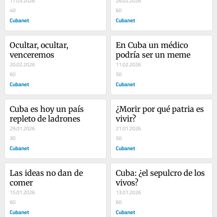
17.03.2026
26.02.2026
40
60
Cubanet
Cubanet
Ocultar, ocultar, 
En Cuba un médico 
venceremos
podría ser un meme
20.02.2026
11.02.2026
60
50
Cubanet
Cubanet
Cuba es hoy un país 
¿Morir por qué patria es 
repleto de ladrones
vivir?
29.01.2026
21.01.2026
30
50
Cubanet
Cubanet
Las ideas no dan de 
Cuba: ¿el sepulcro de los 
comer
vivos?    
15.01.2026
13.01.2026
60
60
Cubanet
Cubanet