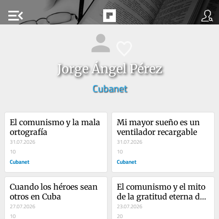
menu_open
Jorge Ángel Pérez
Cubanet
El comunismo y la mala 
Mi mayor sueño es un 
ortografía
ventilador recargable
31.07.2026
31.07.2026
10
10
Cubanet
Cubanet
Cuando los héroes sean 
El comunismo y el mito 
otros en Cuba
de la gratitud eterna de 
27.07.2026
las personas negras
23.07.2026
10
20