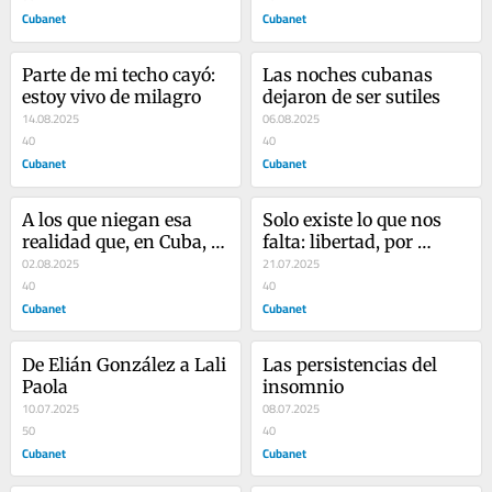
Cubanet
Cubanet
Parte de mi techo cayó: 
Las noches cubanas 
estoy vivo de milagro
dejaron de ser sutiles
14.08.2025
06.08.2025
40
40
Cubanet
Cubanet
A los que niegan esa 
Solo existe lo que nos 
realidad que, en Cuba, es 
falta: libertad, por 
el hambre
02.08.2025
ejemplo
21.07.2025
40
40
Cubanet
Cubanet
De Elián González a Lali 
Las persistencias del 
Paola
insomnio
10.07.2025
08.07.2025
50
40
Cubanet
Cubanet