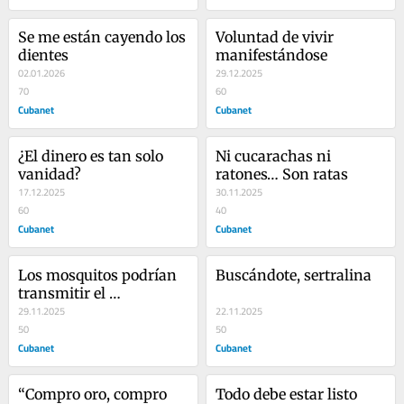
Se me están cayendo los 
Voluntad de vivir 
dientes
manifestándose
02.01.2026
29.12.2025
70
60
Cubanet
Cubanet
¿El dinero es tan solo 
Ni cucarachas ni 
vanidad?
ratones… Son ratas
17.12.2025
30.11.2025
60
40
Cubanet
Cubanet
Los mosquitos podrían 
Buscándote, sertralina
transmitir el 
comunismo                     
29.11.2025
22.11.2025
50
50
Cubanet
Cubanet
“Compro oro, compro 
Todo debe estar listo 