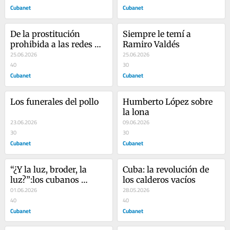
Cubanet
Cubanet
De la prostitución 
Siempre le temí a 
prohibida a las redes 
Ramiro Valdés
sociales: así cambió el 
25.06.2026
25.06.2026
negocio sexual en la 
40
30
Cuba comunista
Cubanet
Cubanet
Los funerales del pollo
Humberto López sobre 
la lona
23.06.2026
09.06.2026
30
30
Cubanet
Cubanet
“¿Y la luz, broder, la 
Cuba: la revolución de 
luz?”:los cubanos 
los calderos vacíos
vivimos en un eterno 
01.06.2026
28.05.2026
apagón
40
40
Cubanet
Cubanet