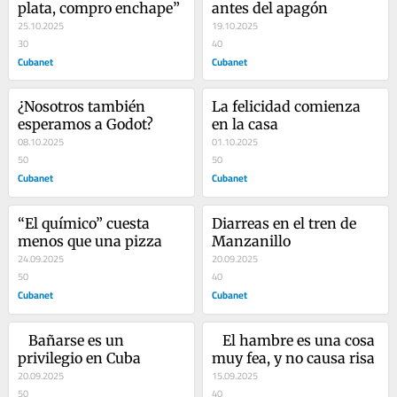
plata, compro enchape”
antes del apagón
25.10.2025
19.10.2025
30
40
Cubanet
Cubanet
¿Nosotros también 
La felicidad comienza 
esperamos a Godot?
en la casa
08.10.2025
01.10.2025
50
50
Cubanet
Cubanet
“El químico” cuesta 
Diarreas en el tren de 
menos que una pizza
Manzanillo
24.09.2025
20.09.2025
50
40
Cubanet
Cubanet
   Bañarse es un 
   El hambre es una cosa 
privilegio en Cuba
muy fea, y no causa risa
20.09.2025
15.09.2025
50
40