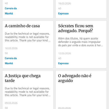
Algumas nem aí
40
19.03.2026
Correio da
40
Manhã
Expresso
A caminho de casa
Sócrates ficou sem 
advogado. Porquê?
Due to the technical or legal reasons, 
readability mode is not available for 
Além dos títulos, há quem aceite 
this article. Thank you for your kind 
defender o arguido mais impopular 
understanding.
do país por vinte e dois euros à hora. 
16.03.2026
E seja tratado como cúmplice
50
12.03.2026
Correio da
40
Manhã
Expresso
A Justiça que chega 
O advogado não é 
tarde
arguido
Due to the technical or legal reasons, 
readability mode is not available for 
this article. Thank you for your kind 
understanding.
09.03.2026
50
05.03.2026