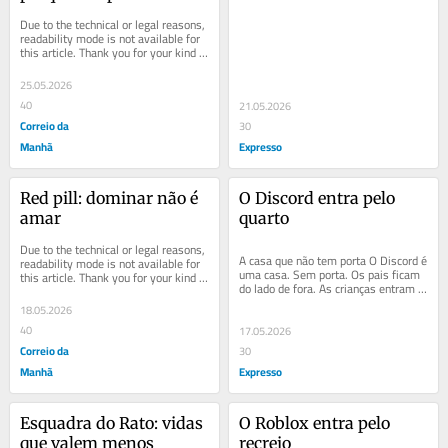
parou
Due to the technical or legal reasons, 
readability mode is not available for 
this article. Thank you for your kind 
understanding.
25.05.2026
40
21.05.2026
Correio da
30
Manhã
Expresso
Red pill: dominar não é 
O Discord entra pelo 
amar
quarto
Due to the technical or legal reasons, 
A casa que não tem porta O Discord é 
readability mode is not available for 
uma casa. Sem porta. Os pais ficam 
this article. Thank you for your kind 
do lado de fora. As crianças entram 
understanding.
por convite. E o convite chega pela...
18.05.2026
40
17.05.2026
Correio da
30
Manhã
Expresso
Esquadra do Rato: vidas 
O Roblox entra pelo 
que valem menos
recreio