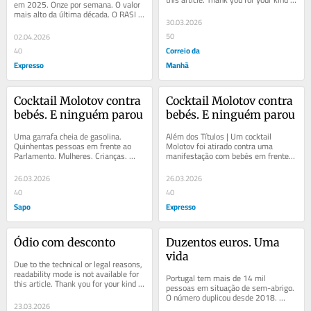
em 2025. Onze por semana. O valor 
understanding.
mais alto da última década. O RASI 
30.03.2026
identifica quatro prioridades. 
Nenhuma...
50
02.04.2026
Correio da
40
Expresso
Manhã
Cocktail Molotov contra 
Cocktail Molotov contra 
bebés. E ninguém parou
bebés. E ninguém parou
Uma garrafa cheia de gasolina. 
Além dos Títulos | Um cocktail 
Quinhentas pessoas em frente ao 
Molotov foi atirado contra uma 
Parlamento. Mulheres. Crianças. 
manifestação com bebés em frente 
Bebés ao colo. Um homem de 39 
ao Parlamento. O autor saiu do 
anos aproximou-se e...
tribunal no dia...
26.03.2026
26.03.2026
40
40
Sapo
Expresso
Ódio com desconto
Duzentos euros. Uma 
vida
Due to the technical or legal reasons, 
readability mode is not available for 
Portugal tem mais de 14 mil 
this article. Thank you for your kind 
pessoas em situação de sem-abrigo. 
understanding.
O número duplicou desde 2018. 
23.03.2026
Muitas são invisíveis até morrerem. 