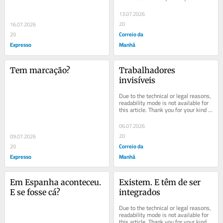
understanding.
13.07.2026
20
16.07.2026
Correio da
20
Expresso
Manhã
Tem marcação?
Trabalhadores 
invisíveis
Due to the technical or legal reasons, 
readability mode is not available for 
this article. Thank you for your kind 
understanding.
06.07.2026
20
09.07.2026
Correio da
20
Expresso
Manhã
Em Espanha aconteceu. 
Existem. E têm de ser 
E se fosse cá?
integrados
Due to the technical or legal reasons, 
readability mode is not available for 
this article. Thank you for your kind 