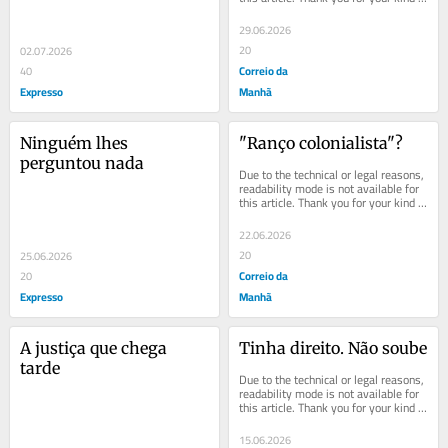
understanding.
29.06.2026
20
02.07.2026
Correio da
40
Expresso
Manhã
Ninguém lhes 
"Ranço colonialista"?
perguntou nada
Due to the technical or legal reasons, 
readability mode is not available for 
this article. Thank you for your kind 
understanding.
22.06.2026
20
25.06.2026
Correio da
20
Expresso
Manhã
A justiça que chega 
Tinha direito. Não soube
tarde
Due to the technical or legal reasons, 
readability mode is not available for 
this article. Thank you for your kind 
understanding.
15.06.2026