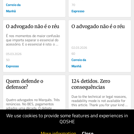
Correio da
70
Manhã
Expresso
O advogado não é o réu
O advogado não é o réu
É nos momentos de maior confusão 
que importa separar o essencial do 
acessório. E o essencial é isto: o 
02.03.2026
direito de defesa não é um capricho...
60
05.03.2026
Correio da
50
Expresso
Manhã
Quem defende o 
124 detidos. Zero 
defensor?
consequências
Due to the technical or legal reasons, 
Quatro advogados no Marquês. Três 
readability mode is not available for 
renúncias. No BES, pagamentos 
this article. Thank you for your kind 
adiados uma década. O debate 
understanding.
centra-se em quem foge. A pergunta 
We use cookies to provide some features and experiences in
23.02.2026
certa é outra:...
QOSHE
50
26.02.2026
Correio da
50
More information
.
Close
Expresso
Manhã