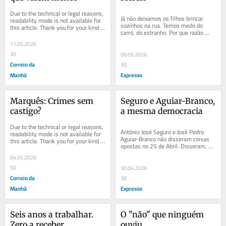
Due to the technical or legal reasons, 
Já não deixamos os filhos brincar 
readability mode is not available for 
sozinhos na rua. Temos medo do 
this article. Thank you for your kind 
carro, do estranho. Por que razão 
understanding.
continuamos a achar que o quarto é 
11.05.2026
seguro? O...
30
06.05.2026
Correio da
30
Manhã
Expresso
Marquês: Crimes sem 
Seguro e Aguiar-Branco, 
castigo?
a mesma democracia
Due to the technical or legal reasons, 
António José Seguro e José Pedro 
readability mode is not available for 
Aguiar-Branco não disseram coisas 
this article. Thank you for your kind 
opostas no 25 de Abril. Disseram, 
understanding.
por caminhos diferentes, a mesma 
04.05.2026
coisa:...
50
30.04.2026
Correio da
30
Manhã
Expresso
Seis anos a trabalhar. 
O "não" que ninguém 
Zero a receber
ouviu