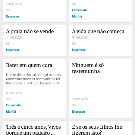
30
18.06.2026
Correio da
30
Expresso
Manhã
A praia não se vende
A vida que não começa
11.06.2026
04.06.2026
30
30
Expresso
Expresso
Bater em quem cura
Ninguém é só 
testemunha
Due to the technical or legal reasons, 
readability mode is not available for 
this article. Thank you for your kind 
understanding.
01.06.2026
30
28.05.2026
Correio da
30
Manhã
Expresso
Três e cinco anos. Vivos 
E se os seus filhos lhe 
porque um padeiro 
fizerem isto?