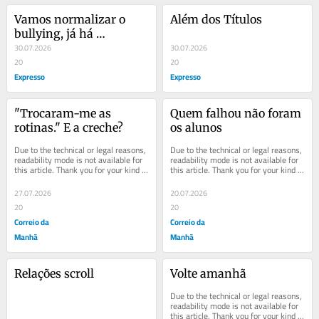
Vamos normalizar o 
Além dos Títulos
bullying, já há 
demasiadas gordas a 
30.07.2026
30.07.2026
acharem-se 
20
20
importantes
Expresso
Expresso
"Trocaram-me as 
Quem falhou não foram 
rotinas." E a creche?
os alunos
Due to the technical or legal reasons, 
Due to the technical or legal reasons, 
readability mode is not available for 
readability mode is not available for 
this article. Thank you for your kind 
this article. Thank you for your kind 
understanding.
understanding.
27.07.2026
20.07.2026
20
20
Correio da
Correio da
Manhã
Manhã
Relações scroll
Volte amanhã
Due to the technical or legal reasons, 
readability mode is not available for 
this article. Thank you for your kind 