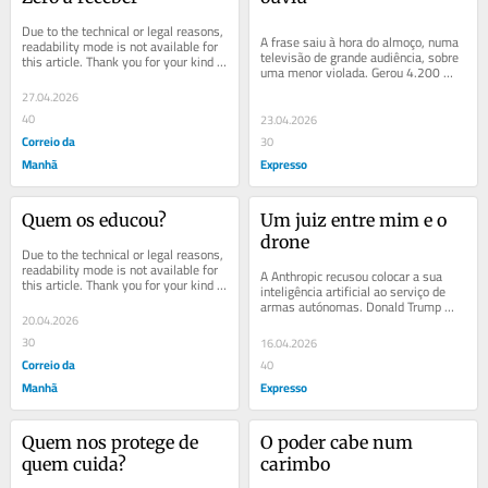
Due to the technical or legal reasons, 
A frase saiu à hora do almoço, numa 
readability mode is not available for 
televisão de grande audiência, sobre 
this article. Thank you for your kind 
uma menor violada. Gerou 4.200 
understanding.
queixas. Mas a verdadeira pergunta 
27.04.2026
não é...
40
23.04.2026
Correio da
30
Manhã
Expresso
Quem os educou?
Um juiz entre mim e o 
drone
Due to the technical or legal reasons, 
readability mode is not available for 
A Anthropic recusou colocar a sua 
this article. Thank you for your kind 
inteligência artificial ao serviço de 
understanding.
armas autónomas. Donald Trump 
20.04.2026
respondeu com um post e baniu a 
empresa. Foi...
30
16.04.2026
Correio da
40
Manhã
Expresso
Quem nos protege de 
O poder cabe num 
quem cuida?
carimbo