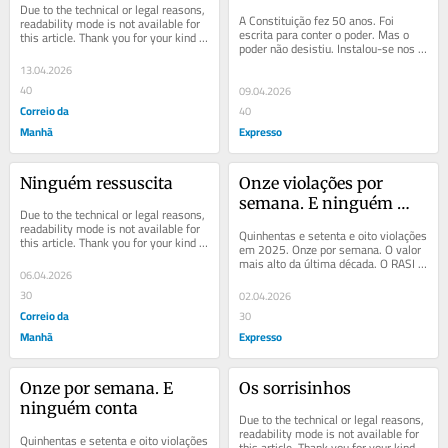
Due to the technical or legal reasons, 
A Constituição fez 50 anos. Foi 
readability mode is not available for 
escrita para conter o poder. Mas o 
this article. Thank you for your kind 
poder não desistiu. Instalou-se nos 
understanding.
pequenos gestos, nas decisões que 
13.04.2026
ninguém...
40
09.04.2026
Correio da
40
Manhã
Expresso
Ninguém ressuscita
Onze violações por 
semana. E ninguém 
Due to the technical or legal reasons, 
conta
readability mode is not available for 
Quinhentas e setenta e oito violações 
this article. Thank you for your kind 
em 2025. Onze por semana. O valor 
understanding.
mais alto da última década. O RASI 
06.04.2026
identifica quatro prioridades. 
Nenhuma...
30
02.04.2026
Correio da
30
Manhã
Expresso
Onze por semana. E 
Os sorrisinhos
ninguém conta
Due to the technical or legal reasons, 
readability mode is not available for 
Quinhentas e setenta e oito violações 
this article. Thank you for your kind 