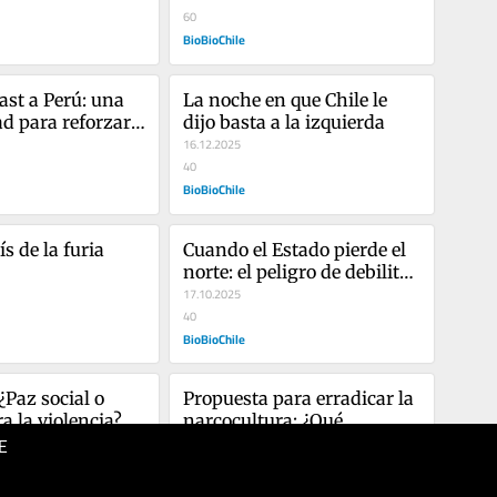
60
BioBioChile
ast a Perú: una 
La noche en que Chile le 
d para reforzar 
dijo basta a la izquierda
atégico con Lima
16.12.2025
40
BioBioChile
ís de la furia
Cuando el Estado pierde el 
norte: el peligro de debilitar 
a las Fuerzas Armadas
17.10.2025
40
BioBioChile
Paz social o 
Propuesta para erradicar la 
a la violencia?
narcocultura: ¿Qué 
E
candidato la tomará?
27.08.2025
40
BioBioChile