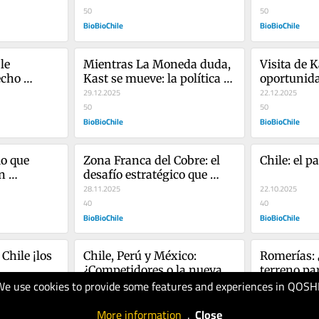
exterior
50
50
BioBioChile
BioBioChile
e 
Mientras La Moneda duda, 
Visita de K
cho 
Kast se mueve: la política 
oportunida
 
exterior que Chile llevaba 
29.12.2025
el eje estr
22.12.2025
ctiva de 
años esperando
50
50
BioBioChile
BioBioChile
o que 
Zona Franca del Cobre: el 
Chile: el pa
n 
desafío estratégico que 
a 
Chile y Perú no pueden 
28.11.2025
22.10.2025
 economía 
postergar
40
40
BioBioChile
BioBioChile
Chile ¡los 
Chile, Perú y México: 
Romerías: ¿
¿Competidores o la nueva 
terreno par
We use cookies to provide some features and experiences in QOSH
OPEP del cobre?
17.09.2025
11.09.2025
50
50
More information
.
Close
BioBioChile
BioBioChile