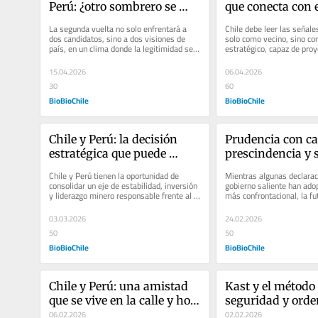
Perú: ¿otro sombrero se 
que conecta con e
asoma?
ciudadano
La segunda vuelta no solo enfrentará a 
Chile debe leer las señales
dos candidatos, sino a dos visiones de 
solo como vecino, sino com
país, en un clima donde la legitimidad será 
estratégico, capaz de proye
tan importante como el...
cooperación y estabilidad e
15.04.2026
06.04.2026
30
60
BioBioChile
BioBioChile
Chile y Perú: la decisión 
Prudencia con car
estratégica que puede 
prescindencia y s
redefinir nuestro liderazgo 
diplomática frent
Chile y Perú tienen la oportunidad de 
Mientras algunas declaraci
minero
Estados Unidos
consolidar un eje de estabilidad, inversión 
gobierno saliente han adop
y liderazgo minero responsable frente al 
más confrontacional, la fut
mundo. Chile y Perú...
administración del preside
03.03.2026
24.02.2026
50
50
BioBioChile
BioBioChile
Chile y Perú: una amistad 
Kast y el método 
que se vive en la calle y hoy 
seguridad y orde
exige decisiones
06.02.2026
carta de presenta
02.02.2026