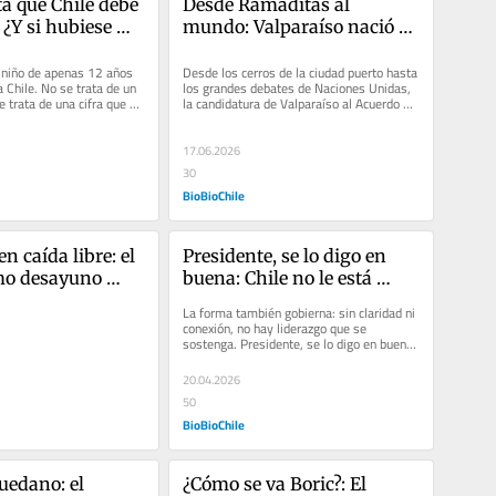
a que Chile debe 
Desde Ramaditas al 
¿Y si hubiese 
mundo: Valparaíso nació 
o?
para cuidar el océano de la 
 niño de apenas 12 años 
humanidad
Desde los cerros de la ciudad puerto hasta 
 Chile. No se trata de un 
los grandes debates de Naciones Unidas, 
 trata de una cifra que se 
la candidatura de Valparaíso al Acuerdo 
Biodiversity Beyond...
17.06.2026
30
BioBioChile
n caída libre: el 
Presidente, se lo digo en 
o desayuno 
buena: Chile no le está 
entendiendo
La forma también gobierna: sin claridad ni 
conexión, no hay liderazgo que se 
sostenga. Presidente, se lo digo en buena. 
Y también a quienes lo...
20.04.2026
50
BioBioChile
uedano: el 
¿Cómo se va Boric?: El 