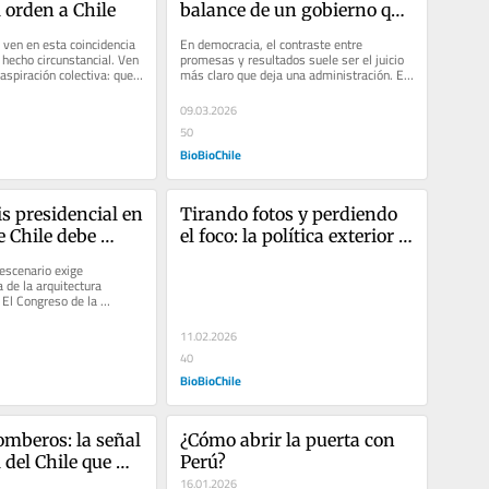
l orden a Chile
balance de un gobierno que 
prometió cambiar Chile
ven en esta coincidencia 
En democracia, el contraste entre 
hecho circunstancial. Ven 
promesas y resultados suele ser el juicio 
 aspiración colectiva: que 
más claro que deja una administración. El 
r un...
presidente Gabriel Boric...
09.03.2026
50
BioBioChile
s presidencial en 
Tirando fotos y perdiendo 
e Chile debe 
el foco: la política exterior 
ahora
extraviada de Boric
escenario exige 
 de la arquitectura 
 El Congreso de la 
 la censura de José...
11.02.2026
40
BioBioChile
omberos: la señal 
¿Cómo abrir la puerta con 
del Chile que 
Perú?
16.01.2026