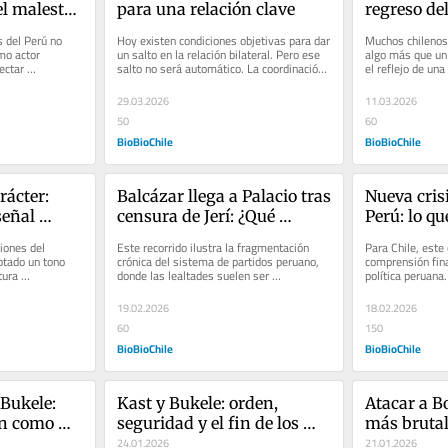
l malestar 
para una relación clave
regreso de
 del Perú no 
Hoy existen condiciones objetivas para dar 
Muchos chilenos 
o actor 
un salto en la relación bilateral. Pero ese 
algo más que un 
ctar 
salto no será automático. La coordinación 
el reflejo de una
n la región....
reciente entre...
Chile vuelva a se
29.03.2026
11.03.2026
50
60
BioBioChile
BioBioChile
ácter: 
Balcázar llega a Palacio tras 
Nueva crisi
eñal 
censura de Jerí: ¿Qué 
Perú: lo qu
e a 
significa para Chile?
entender 
ones del 
Este recorrido ilustra la fragmentación 
Para Chile, este 
tado un tono 
crónica del sistema de partidos peruano, 
comprensión fina
ura 
donde las lealtades suelen ser 
política peruana.
nte electo José...
coyunturales y las bancadas se...
República aprobó
19.02.2026
18.02.2026
60
150
BioBioChile
BioBioChile
Bukele: 
Kast y Bukele: orden, 
Atacar a B
n como 
seguridad y el fin de los 
más brutal 
ción 
complejos en política 
24.01.2026
arde
21.01.2026