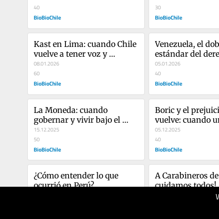
40
internacional
30
BioBioChile
BioBioChile
Kast en Lima: cuando Chile 
Venezuela, el dobl
vuelve a tener voz y 
estándar del dere
carácter en la relación con 
08.01.2026
internacional y la
05.01.2026
Perú
60
intervención sele
40
BioBioChile
Boric
BioBioChile
La Moneda: cuando 
Boric y el prejuici
gobernar y vivir bajo el 
vuelve: cuando u
mismo techo era parte de la 
15.12.2025
presidente hiere l
05.12.2025
República
50
confianza que la
40
BioBioChile
necesita
BioBioChile
¿Cómo entender lo que 
A Carabineros de 
ocurrió en Perú?
cuidamos todos!
10.10.2025
03.10.2025
50
40
BioBioChile
BioBioChile