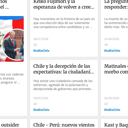
ños 
Keiko Fujimori y la 
La pregunt
l 
esperanza de volver a creer 
responder: 
ir el 
en el Perú
sido tu hij
 su 
Hay momentos en la historia de un país en 
La muerte de un
que una elección deja de ser solamente 
ha estremecido a
una competencia entre candidatos y se 
delito más. No se
convierte en una expresión...
suma a una...
06.07.2026
24.06.2026
20
30
BioBioChile
BioBioChile
Chile y la decepción de las 
Matinales e
expectativas: la ciudadanía 
morbo com
iza sus cadenas 
tolera errores, pero no la 
nacional
s alianzas 
Hoy existe una ciudadanía cansada de los 
asegurar el 
incoherencia
extremos, agotada de la polarización y 
gicos,...
decepcionada de gobiernos que prometen 
cambios estructurales, pero...
28.05.2026
04.05.2026
40
40
BioBioChile
BioBioChile
 outsider 
Chile - Perú: nuevos vientos 
Kast y Baq