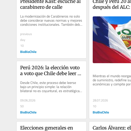
Presidente Kast: escuche al 
Chile y Perú 20 a
carabinero de calle
después del ALC: e
momento de escrib
La modernización de Carabineros no solo 
tercer capítulo de
debe considerar nuevas normas y mejores 
condiciones institucionales. También debe 
integración
escuchar a quienes viven...
previous
day
10
BioBioChile
Perú 2026: la elección voto 
a voto que Chile debe leer 
Mientras el mundo reorgan
sin alarmismo y con 
de suministro, redefine su
Desde Chile, este proceso debe leerse 
económicas y compite por 
inteligencia estratégica
bajo un principio simple: la relación 
acceso a minerales estraté
bilateral no es coyuntural, es estratégica. 
La elección presidencial en...
28.07.2026
09.06.2026
10
50
BioBioChile
BioBioChile
Elecciones generales en 
Carlos Álvarez: el