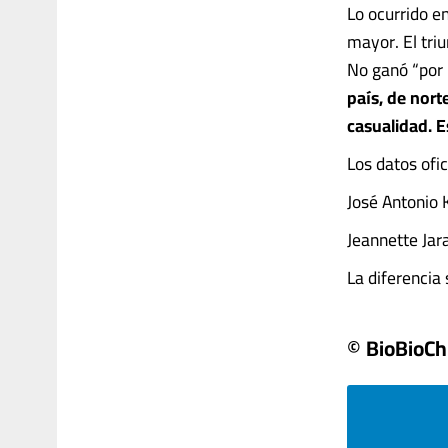
Lo ocurrido e
mayor. El triu
No ganó “por 
país, de nort
casualidad. E
Los datos ofi
José Antonio 
Jeannette Jar
La diferencia s
© BioBioCh