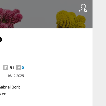
o
51
0
16.12.2025
abriel Boric.
s en