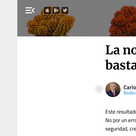
menu_open
La no
basta
Carlo
BioBio
Este resultad
No por un err
seguridad, cr