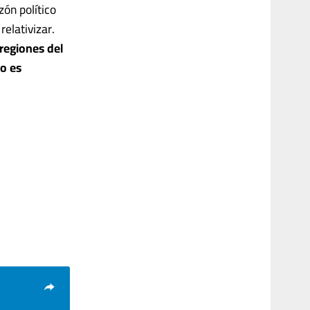
ón político
relativizar.
regiones del
no es