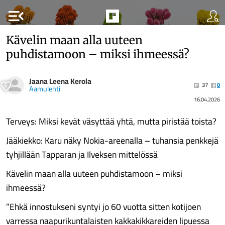
menu_open
Kävelin maan alla uuteen
puhdistamoon – miksi ihmeessä?
Jaana Leena Kerola
37
0
Aamulehti
16.04.2026
Terveys: Miksi kevät väsyttää yhtä, mutta piristää toista?
Jääkiekko: Karu näky Nokia-areenalla – tuhansia penkkejä
tyhjillään Tapparan ja Ilveksen mittelössä
Kävelin maan alla uuteen puhdistamoon – miksi
ihmeessä?
”Ehkä innostukseni syntyi jo 60 vuotta sitten kotijoen
varressa naapurikuntalaisten kakkakikkareiden lipuessa