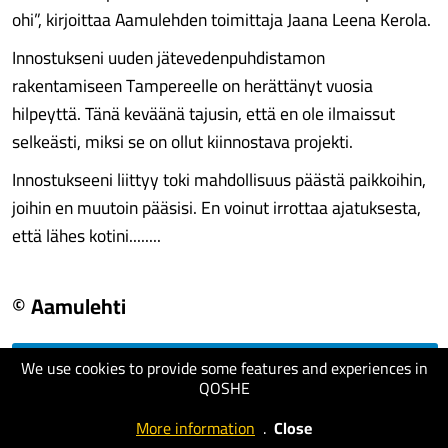
ohi”, kirjoittaa Aamulehden toimittaja Jaana Leena Kerola.
Innostukseni uuden jätevedenpuhdistamon
rakentamiseen Tampereelle on herättänyt vuosia
hilpeyttä. Tänä keväänä tajusin, että en ole ilmaissut
selkeästi, miksi se on ollut kiinnostava projekti.
Innostukseeni liittyy toki mahdollisuus päästä paikkoihin,
joihin en muutoin pääsisi. En voinut irrottaa ajatuksesta,
että lähes kotini........
© Aamulehti
We use cookies to provide some features and experiences in
visit website
QOSHE
More information
.
Close