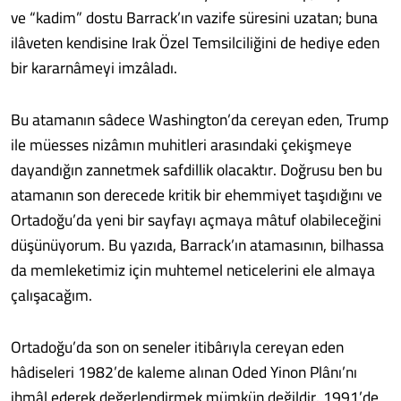
ve “kadim” dostu Barrack’ın vazife süresini uzatan; buna
ilâveten kendisine Irak Özel Temsilciliğini de hediye eden
bir kararnâmeyi imzâladı.
Bu atamanın sâdece Washington’da cereyan eden, Trump
ile müesses nizâmın muhitleri arasındaki çekişmeye
dayandığın zannetmek safdillik olacaktır. Doğrusu ben bu
atamanın son derecede kritik bir ehemmiyet taşıdığını ve
Ortadoğu’da yeni bir sayfayı açmaya mâtuf olabileceğini
düşünüyorum. Bu yazıda, Barrack’ın atamasının, bilhassa
da memleketimiz için muhtemel neticelerini ele almaya
çalışacağım.
Ortadoğu’da son on seneler itibârıyla cereyan eden
hâdiseleri 1982’de kaleme alınan Oded Yinon Plânı’nı
ihmâl ederek değerlendirmek mümkün değildir. 1991’de