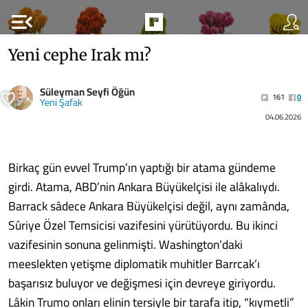
menu_open
Yeni cephe Irak mı?
Süleyman Seyfi Öğün
161
0
Yeni Şafak
04.06.2026
Birkaç gün evvel Trump’ın yaptığı bir atama gündeme
girdi. Atama, ABD’nin Ankara Büyükelçisi ile alâkalıydı.
Barrack sâdece Ankara Büyükelçisi değil, aynı zamânda,
Sûriye Özel Temsicisi vazifesini yürütüyordu. Bu ikinci
vazifesinin sonuna gelinmişti. Washington’daki
meeslekten yetişme diplomatik muhitler Barrcak’ı
başarısız buluyor ve değişmesi için devreye giriyordu.
Lâkin Trumo onları elinin tersiyle bir tarafa itip, “kıymetli”