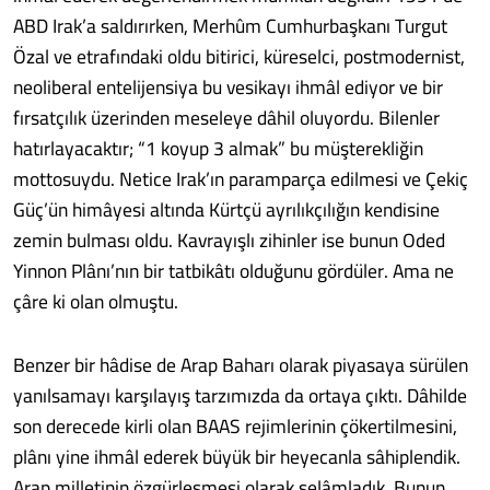
ABD Irak’a saldırırken, Merhûm Cumhurbaşkanı Turgut
Özal ve etrafındaki oldu bitirici, küreselci, postmodernist,
neoliberal entelijensiya bu vesikayı ihmâl ediyor ve bir
fırsatçılık üzerinden meseleye dâhil oluyordu. Bilenler
hatırlayacaktır; “1 koyup 3 almak” bu müşterekliğin
mottosuydu. Netice Irak’ın paramparça edilmesi ve Çekiç
Güç’ün himâyesi altında Kürtçü ayrılıkçılığın kendisine
zemin bulması oldu. Kavrayışlı zihinler ise bunun Oded
Yinnon Plânı’nın bir tatbikâtı olduğunu gördüler. Ama ne
çâre ki olan olmuştu.
Benzer bir hâdise de Arap Baharı olarak piyasaya sürülen
yanılsamayı karşılayış tarzımızda da ortaya çıktı. Dâhilde
son derecede kirli olan BAAS rejimlerinin çökertilmesini,
plânı yine ihmâl ederek büyük bir heyecanla sâhiplendik.
Arap milletinin özgürleşmesi olarak selâmladık. Bunun