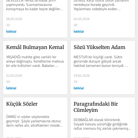
GEVEZELİK henüz bu kadar prim 
DENİZE karşı oturur bütün zamanını 
yapmıyordu. Susmamacasına 
neredeyse burada geçirirdi. 
konuşmaya bu kadar teşne değillerdi 
Yaşlanması sebebiyle evden 
insanlar. “Bilen konuşur, bilmeyen 
çıkamadığı vakitler yine denize 
susar”...
bakan...
06.05.2026
04.05.2026
20
30
İstiklal
İstiklal
Kemâl Bulmayan Kemal
Sözü Yükselten Adam
YAŞADIĞI muhite göre varlıklı bir 
MESTUR bir kişiliği vardı. Sütre 
aileye doğmuştu. Kendilerine mahsus 
gerisinde duruyor gibiydi ancak 
bir aile kültürleri vardı. Babaları 
hakikat tamamen bunun tersiydi. 
hürmet görür annesi ise bunu...
Görünmüyordu ancak biliniyordu. Az 
yazıyordu...
02.05.2026
29.04.2026
50
20
İstiklal
İstiklal
Küçük Sözler
Paragrafındaki Bir 
Cümleyim
ÖMRÜ iri sözler söylemekle 
DEBBAĞLAR olarak bilinirlerdi. 
geçmişti. Şöyle yanlamasına oturur, 
Soyadı kanunu yürürlüğe girdiğinde 
derin nefes alır, etraftakileri inceden 
nüfus memuru hiç zorluk çekmemişti. 
inceye süzer, beklentiyi...
Debbağlar yazıvermişti. Artık...