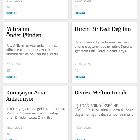
27.04.2026
25.04.2026
60
30
İstiklal
İstiklal
Mihrabın 
Hırçın Bir Kedi Değilim
Önderliğinden 
Toplumun Örnekliğine
Kendi alanın dışına taşma. Şaşmak 
KALBİNE iman yazılanlar, mihrap 
silsile oluşturur, devam eder. Sonunu 
bilincine ulaşmış olmayı çok 
getiremezsin. Kendi alanına saygı 
önemserler ve onu her ne surette 
göstermen başkalarının...
olursa olsun bütün güçlükleri...
22.04.2026
20.04.2026
50
40
İstiklal
İstiklal
Konuşuyor Ama 
Denize Meftun Irmak
Anlatmıyor
“ŞU DAĞLARIN YÜKSEĞİNE 
KÜÇÜK yaşlarımda geldim İstanbul’a. 
ERSELER” türküsünü yıllarca dilinden 
Merhum Süleyman amcam sahip 
düşürmemişti. Lale, sümbül ve mor 
çıktı. Elimden tuttu. O minik 
menevşe dermek için yükseklere...
zamanlarımda büyük insanların 
sohbet...
18.04.2026
15.04.2026
30
30