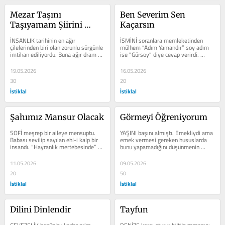
Mezar Taşını 
Ben Severim Sen 
Taşıyamam Şiirini 
Kaçarsın
Taşırım
İNSANLIK tarihinin en ağır 
İSMİNİ soranlara memleketinden 
çilelerinden biri olan zorunlu sürgünle 
mülhem “Adım Yamandır” soy adım 
imtihan ediliyordu. Buna ağır dram 
ise “Gürsoy” diye cevap verirdi. 
diyenler olacaktı ancak bu çok...
Gökteki yıldız gibi parlak bir...
19.05.2026
16.05.2026
30
20
İstiklal
İstiklal
Şahımız Mansur Olacak
Görmeyi Öğreniyorum
SOFİ meşrep bir aileye mensuptu. 
YAŞINI başını almıştı. Emekliydi ama 
Babası sevilip sayılan ehl-i kalp bir 
emek vermesi gereken hususlarda 
insandı. “Hayranlık mertebesinde” 
bunu yapamadığını düşünmenin 
yaşardı. Merak etmediği ve...
pişmanlığını yaşıyor ve sıkça...
11.05.2026
09.05.2026
20
50
İstiklal
İstiklal
Dilini Dinlendir
Tayfun