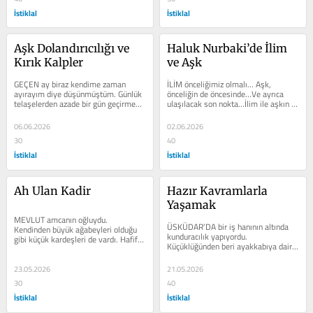
İstiklal
İstiklal
Aşk Dolandırıcılığı ve 
Haluk Nurbaki’de İlim 
Kırık Kalpler
ve Aşk
GEÇEN ay biraz kendime zaman 
İLİM önceliğimiz olmalı… Aşk, 
ayırayım diye düşünmüştüm. Günlük 
önceliğin de öncesinde…Ve ayrıca 
telaşelerden azade bir gün geçirmeyi 
ulaşılacak son nokta…İlim ile aşkın 
planlamıştım kardeşimle. Vapurla...
buluşması ise...
06.06.2026
02.06.2026
30
40
İstiklal
İstiklal
Ah Ulan Kadir
Hazır Kavramlarla 
Yaşamak
MEVLUT amcanın oğluydu. 
ÜSKÜDAR’DA bir iş hanının altında 
Kendinden büyük ağabeyleri olduğu 
kunduracılık yapıyordu. 
gibi küçük kardeşleri de vardı. Hafif 
Küçüklüğünden beri ayakkabıya dair 
topak, boydan biraz kısa ama...
bütün alanlarda bulunmuştu. Eli...
23.05.2026
21.05.2026
30
40
İstiklal
İstiklal