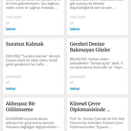
bir türlü gidememiştim. İşin doğrusu 
gibi sunulsa da dikkatle 
neden ısrarlı bir çağrıya muhatap 
düşünüldüğünde tam da öyle 
olduğumu da anlayamıyordum....
olmadığı görülecektir. Bir yaratıcının 
var...
15.07.2026
03.07.2026
30
30
İstiklal
İstiklal
Suratsız Kalmak
Geceleri Denize 
Bakmayan Gözler
ÖDEVİNİZ “Suratsız kalmak” demişti. 
BALIKÇIYDI. Herkes ondan 
Esasen böyle bir âdeti yoktu. Kendi 
bahsederken “Denize açıldı” derdi. O 
gönül gündemini her hafta 
ise buna daima itiraz eder ve “Hayır 
toplandığımız Küçük...
deniz bana açıldı” cümlesiyle...
29.06.2026
20.06.2026
30
40
İstiklal
İstiklal
Aldırışsız Bir 
Küresel Çevre 
Gülümseme
Diplomasisinde 
Stratejik Kavşak: SIFIR 
DUDAĞININ kıyısında daima 
Prof. Dr. Osman Çakmak ile Sıfır Atık 
ATIK FORUMU VE 
aldırışsız bir gülümseme dururdu. 
Forumu’nun Ardından; Küresel Çevre 
Dünyanın dağdağalı değişkenlikleri 
Diplomasisinden "Eşyanın 
KENDİ YOLUMUZU 
güne ne getirirse getirsin onun...
Hukuku"na ve COP31 Antalya...