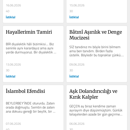
BULMA İRADESİ
16.06.2026
15.06.2026
40
30
İstiklal
İstiklal
Hayallerimin Tamiri
Bâtınî Aşırılık ve Denge 
Mucizesi
BİR diyalektik hâli bizimkisi… Biz 
SİZ tanıdınız mı böyle birini bilmem 
seninle aynı karardayız ama aynı 
ama ben tanıdım. Birden fazla 
yerde durmuyoruz. Bir diyalektik 
üstelik. Böyledir bu topraklar çünkü. 
süreç yaşadığımız. Biz birbirimizin...
En son söyleyeceğim sözü...
13.06.2026
09.06.2026
30
30
İstiklal
İstiklal
İslambol Efendisi
Aşk Dolandırıcılığı ve 
Kırık Kalpler
BEYLERBEY’İNDE otururdu. Zaten 
GEÇEN ay biraz kendime zaman 
orada doğmuştu. Semtin de zaten 
ayırayım diye düşünmüştüm. Günlük 
ana dokusu gereği bir beylik, bir 
telaşelerden azade bir gün geçirmeyi 
beyefendilik söz konusuydu. Üç 
planlamıştım kardeşimle. Vapurla...
nesil...
07.06.2026
06.06.2026
40
30