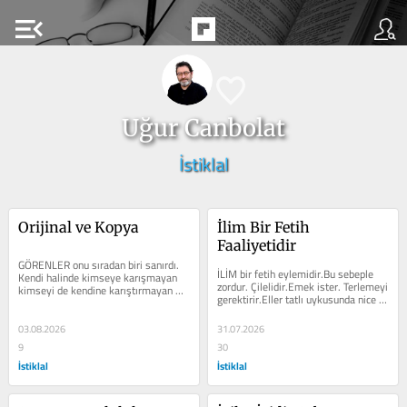
menu_open
Uğur Canbolat
İstiklal
Orijinal ve Kopya
İlim Bir Fetih 
Faaliyetidir
GÖRENLER onu sıradan biri sanırdı. 
İLİM bir fetih eylemidir.Bu sebeple 
Kendi halinde kimseye karışmayan 
zordur. Çilelidir.Emek ister. Terlemeyi 
kimseyi de kendine karıştırmayan 
gerektirir.Eller tatlı uykusunda nice 
sessiz ama kararlı bir iradeye 
rüyalar görürken ilimle...
sahipti....
03.08.2026
31.07.2026
9
30
İstiklal
İstiklal