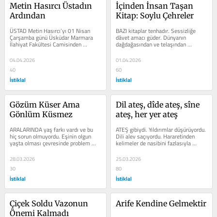
Metin Hasırcı Üstadın 
İçinden İnsan Taşan 
Ardından
Kitap: Soylu Çehreler
ÜSTAD Metin Hasırcı’yı 01 Nisan 
BAZI kitaplar tenhadır. Sessizliğe 
Çarşamba günü Üsküdar Marmara 
dâvet amacı güder. Dünyanın 
İlahiyat Fakültesi Camisinden 
dağdağasından ve telaşından 
kalbimizde hüzün ve gözlerimizdeki 
muhatabını asude bir yamaca taşır....
nem...
04.04.2026
01.04.2026
40
60
İstiklal
İstiklal
Gözüm Küser Ama 
Dil ateş, dîde ateş, sîne 
Gönlüm Küsmez
ateş, her yer ateş
ARALARINDA yaş farkı vardı ve bu 
ATEŞ gibiydi. Yıldırımlar düşürüyordu. 
hiç sorun olmuyordu. Eşinin olgun 
Dili alev saçıyordu. Hararetinden 
yaşta olması çevresinde problem 
kelimeler de nasibini fazlasıyla 
yaşayacakları yönünde 
alıyordu. Kuyular dolusu su...
yorumlanmıştı....
28.03.2026
25.03.2026
30
80
İstiklal
İstiklal
Çiçek Soldu Vazonun 
Arife Kendine Gelmektir
Önemi Kalmadı