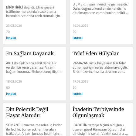
BİLMEK, insanın kendine gelmesidir. 
BİRİKTİRİCİ değildi. Eline geçeni 
Daha doğrusu kendisinde kendisine 
istifleme merakından uzaktı ama 
ait olmayan ne varsa bunları belirli 
hatıraları hatırında canlı tutmak için 
bir sıra ve kararlılıkla tahliye...
irtibatı olan nesneleri...
23.03.2026
19.03.2026
70
70
İstiklal
İstiklal
En Sağlam Dayanak
Telef Eden Hülyalar
AKLI dolaşık olana cahil denir. Bir 
RAMAZAN artık hülyaların bizi telef 
yerden bir yere varamaz. Anlam 
etmemesi için nefes aldırmaya gelir. 
bağları kuramaz. Sebep sonuç ilişkisi 
Birbiri üzerine hızlıca devrilen ve 
tesis edemez. Cahil bir şeye ya...
hiçbir şeye vaktiyle...
18.03.2026
17.03.2026
60
50
İstiklal
İstiklal
Din Polemik Değil 
İbadetin Terbiyesinde 
Hayat Alanıdır
Olgunlaşmak
SEMANTİK travma meselesi o kadar 
İBADETİN terbiye biçimi olduğunu 
ilerledi ki, bunun etkileri her alanı 
bize en güzel Ramazan öğretir. Bizi 
istila etti. Anlam konusu hepimizin 
bir disipline sokar. Vaktin şuuruna 