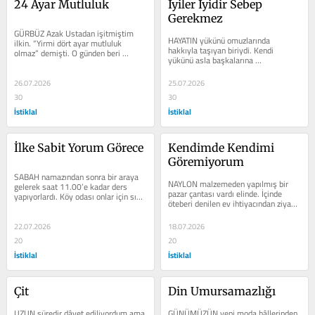
24 Ayar Mutluluk
İyiler İyidir Sebep 
Gerekmez
GÜRBÜZ Azak Ustadan işitmiştim 
HAYATIN yükünü omuzlarında 
ilkin. “Yirmi dört ayar mutluluk 
hakkıyla taşıyan biriydi. Kendi 
olmaz” demişti. O günden beri 
yükünü asla başkalarına 
hafızamın en müstesna yerinde 
yüklenmezdi. Yaptığı şey yük almak 
asılı...
ve...
26.07.2026
25.07.2026
30
30
İstiklal
İstiklal
İlke Sabit Yorum Görece
Kendimde Kendimi 
Göremiyorum
SABAH namazından sonra bir araya 
NAYLON malzemeden yapılmış bir 
gelerek saat 11.00’e kadar ders 
pazar çantası vardı elinde. İçinde 
yapıyorlardı. Köy odası onlar için sıkı 
öteberi denilen ev ihtiyacından ziyade 
bir medrese vazifesi görüyordu....
esvap koymuştu. Terlediğinde...
22.07.2026
18.07.2026
20
20
İstiklal
İstiklal
Çit
Din Umursamazlığı
UZUN süredir dâvet ediliyordum ama 
GÜNÜMÜZÜN yeni moda hâllerinden 