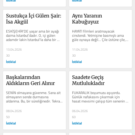
İstiklal
İstiklal
Sustukça İçi Gülen Şair: 
Aynı Yaranın 
İsa Akgül
Kabuğuyuz
ESKİŞEHİR’DE yaşar ama bir ayağı 
HAYATI filmleri aratmayacak 
daima İstanbul’dadır. O, içi gülen 
cinstendi. Yetmişine basmıştı ama 
adamdır lakin İstanbul’la daha bir 
güle oynaya değil… Çile üstüne çile, 
güzeldir gülüşü…...
azap üstüne azap, kahır üstüne...
13.04.2026
11.04.2026
30
30
İstiklal
İstiklal
Başkalarından 
Saadete Geçiş 
Aldıkların Geri Alınır
Mutlulukladır
SENİN olmayana güvenme. Sana ait 
FUKARALIK boyumuzu aşıyordu. 
olmayanın sende durmasına 
Günlük nafakasını çıkarmak için 
aldanma. Bu, bir süreliğinedir. Tekrar 
hasat mevsimi çalışıp tüm senenin 
sahibine döner… Senin olmayanın 
yiyecek ve tohumluğu elde 
sahibine...
edilmişse...
08.04.2026
06.04.2026
50
60
İstiklal
İstiklal