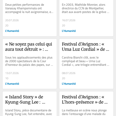
Khampommala pour 
une volonté de réduire 
Deux petites performances de 
En 2003, Mathilde Monnier, alors 
traverser la nuit
l’ambition culturelle 
Vanasay Khampommala ont 
directrice du CCN de Montpellier, 
accompagné la nuit avignonnaise, en 
était aux avant-postes de la grève 
française »
douceur et en intelligence. Présenté 
lancée contre la réforme de...
dans la boîte noire...
20.07.2026
16.07.2026
20
20
L'Humanité
L'Humanité
« Ne soyez pas celui qui 
Festival d’Avignon : « 
aura tout détruit » : 
Uma Luz Cordial » de 
Emmanuel Macron 
Carolina Bianchi, 
Sous les applaudissements des plus 
Carolina Bianchi clôt, avec le 
interpellé par une 
revenue du bout de 
de 2000 spectateurs de la Cour 
compliqué et beau « Uma Luz 
d’honneur du palais des papes, sur un 
Cordial », une trilogie entremêlant 
assemblée d’artistes et 
l’enfer
plateau rempli d’artistes, équipes...
l’art, l’écriture et la violence. 
d’équipes au Festival 
Avignon...
13.07.2026
08.07.2026
d’Avignon.
10
20
L'Humanité
L'Humanité
« Island Story » de 
Festival d’Avignon : « 
Kyung-Sung Lee : 
L’hors-présence » de 
lumière sur un 
Tiphaine Raffier, drame 
Island Story, pièce documentaire de 
La metteuse en scène nous plonge 
massacre oublié en 
paradoxal de la fin de 
Kyung-Sung Lee, fait entendre, avec 
dans l’entourage d’une malade du 