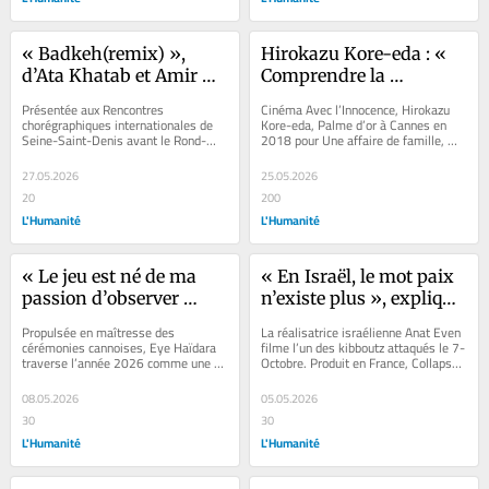
« Badkeh(remix) », 
Hirokazu Kore-eda : « 
d’Ata Khatab et Amir 
Comprendre la 
Sabra : aux Rencontres 
monstruosité de notre 
Présentée aux Rencontres 
Cinéma Avec l’Innocence, Hirokazu 
scénographiques de 
jugement »
chorégraphiques internationales de 
Kore-eda, Palme d’or à Cannes en 
Seine-Saint-Denis avant le Rond-
2018 pour Une affaire de famille, 
Saint-Denis, la dabkeh 
Point cet automne, Badke(Remix), 
aborde les émois contrariés de 
palestinienne pour 
recréation d’une...
deux...
27.05.2026
25.05.2026
résister au génocide à 
20
200
Gaza
L'Humanité
L'Humanité
« Le jeu est né de ma 
« En Israël, le mot paix 
passion d’observer 
n’existe plus », explique 
l’autre » : entretien avec 
Anat Even, réalisatrice 
Propulsée en maîtresse des 
La réalisatrice israélienne Anat Even 
Eye Haïdara, prochaine 
de « Collapse »
cérémonies cannoises, Eye Haïdara 
filme l’un des kibboutz attaqués le 7-
traverse l’année 2026 comme une 
Octobre. Produit en France, Collapse 
maîtresse de cérémonie 
évidence, consécration d’une 
(face à Gaza) documente la...
du Festival de Cannes
présence vive...
08.05.2026
05.05.2026
30
30
L'Humanité
L'Humanité