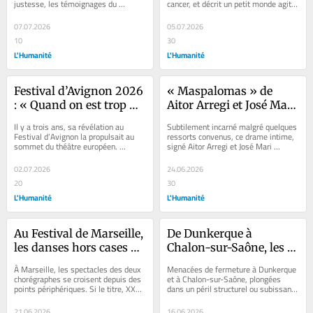
justesse, les témoignages du 
cancer, et décrit un petit monde agité 
Corée
vie
massacre du 3 avril 1948 sur l’île de 
par l’absence grandissante de la...
Jeju,...
07.07.2026
05.07.2026
10
30
L'Humanité
L'Humanité
Festival d’Avignon 2026 
« Maspalomas » de 
: « Quand on est trop 
Aitor Arregi et José Mari 
d’accord dans l’art, il y a 
Goenaga : le retour d’un 
Il y a trois ans, sa révélation au 
Subtilement incarné malgré quelques 
un problème », estime 
septuagénaire dans le 
Festival d’Avignon la propulsait au 
ressorts convenus, ce drame intime, 
sommet du théâtre européen. 
signé Aitor Arregi et José Mari 
la dramaturge Carolina 
placard
L’autrice, comédienne et metteuse 
Goenaga, décrit l’arrivée d’un vieil...
Bianchi
en...
02.07.2026
24.06.2026
20
30
L'Humanité
L'Humanité
Au Festival de Marseille, 
De Dunkerque à 
les danses hors cases de 
Chalon-sur-Saône, les 
Sofiane Chalal et Inka 
écoles publiques d’art, 
À Marseille, les spectacles des deux 
Menacées de fermeture à Dunkerque 
Romani
un maillage territorial 
chorégraphes se croisent depuis des 
et à Chalon-sur-Saône, plongées 
points périphériques. Si le titre, XXL, 
dans un péril structurel ou subissant 
en danger
incite à regarder la création...
des atteintes à la liberté de...
21.06.2026
16.06.2026