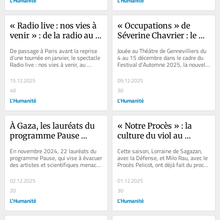
L'Humanité
L'Humanité
« Radio live : nos vies à 
« Occupations » de 
venir » : de la radio au 
Séverine Chavrier : le 
plateau, la guerre au 
trouble de la génération 
De passage à Paris avant la reprise 
Jouée au Théâtre de Gennevilliers du 
Proche-Orient par ceux 
qui vient
d’une tournée en janvier, le spectacle 
4 au 15 décembre dans le cadre du 
Radio live : nos vies à venir, au 
Festival d’Automne 2025, la nouvelle 
qui l’ont vécue
dispositif singulier, fait entendre...
pièce de Séverine Chavrier frotte...
15.12.2025
09.12.2025
40
30
L'Humanité
L'Humanité
À Gaza, les lauréats du 
« Notre Procès » : la 
programme Pause 
culture du viol au 
vivent toujours dans 
tribunal
En novembre 2024, 22 lauréats du 
Cette saison, Lorraine de Sagazan, 
l’attente d’une 
programme Pause, qui vise à évacuer 
avec la Défense, et Milo Rau, avec le 
des artistes et scientifiques menacés 
Procès Pelicot, ont déjà fait du procès 
évacuation
dans leur pays, se retrouvaient...
un format de choix pour...
02.12.2025
01.12.2025
20
30
L'Humanité
L'Humanité