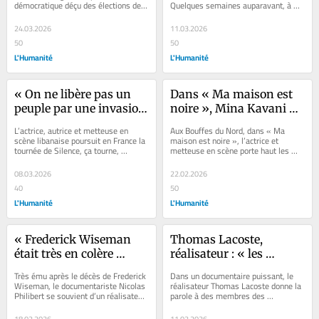
démocratique déçu des élections de 
Quelques semaines auparavant, à 
pays à Cannes
fils de nazi, José 
1993 au Nigeria. Avec ce premier 
Santiago du Chili, son élection a fait...
Antonio Kast
film de...
24.03.2026
11.03.2026
50
50
L'Humanité
L'Humanité
« On ne libère pas un 
Dans « Ma maison est 
peuple par une invasion 
noire », Mina Kavani 
armée », dénonce la 
porte la colère de la 
L’actrice, autrice et metteuse en 
Aux Bouffes du Nord, dans « Ma 
metteuse en scène 
poétesse Forough 
scène libanaise poursuit en France la 
maison est noire », l’actrice et 
tournée de Silence, ça tourne, 
metteuse en scène porte haut les 
libanaise Chrystèle 
Farrokhzad
spectacle crucial sur le massacre du 
mots de la poétesse iranienne, dont 
Khodr
camp...
la...
08.03.2026
22.02.2026
40
50
L'Humanité
L'Humanité
« Frederick Wiseman 
Thomas Lacoste, 
était très en colère 
réalisateur : « les 
contre ce qu’il se passe 
Soulèvements de la 
Très ému après le décès de Frederick 
Dans un documentaire puissant, le 
aux États-Unis », se 
Terre sont riches de 
Wiseman, le documentariste Nicolas 
réalisateur Thomas Lacoste donne la 
Philibert se souvient d’un réalisateur 
parole à des membres des 
souvient le 
l’histoire des luttes 
ami, dont l’influence aura...
Soulèvements de la Terre, rendant 
documentariste Nicolas 
paysannes »
visages et voix à...