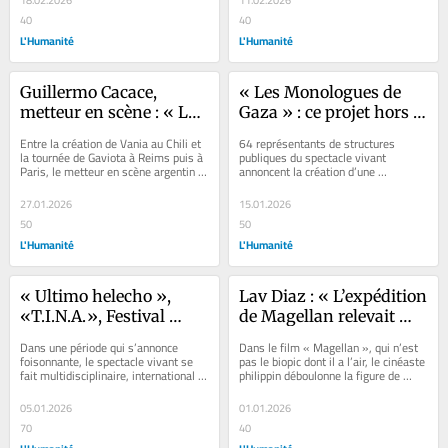
18.02.2026
11.02.2026
Philibert
40
40
L'Humanité
L'Humanité
Guillermo Cacace, 
« Les Monologues de 
metteur en scène : « Le 
Gaza » : ce projet hors 
corps se fait toujours 
norme des théâtres 
Entre la création de Vania au Chili et 
64 représentants de structures 
l’écho du politique »
publics français pour 
la tournée de Gaviota à Reims puis à 
publiques du spectacle vivant 
Paris, le metteur en scène argentin 
annoncent la création d’une 
accueillir 12 artistes 
Guillermo Cacace évoque trois...
production d’ampleur pour douze 
gazaouïs
artistes gazaouis...
27.01.2026
15.01.2026
50
50
L'Humanité
L'Humanité
« Ultimo helecho », 
Lav Diaz : « L’expédition 
«T.I.N.A.», Festival 
de Magellan relevait 
Parallèle… Les 
d’une logique 
Dans une période qui s’annonce 
Dans le film « Magellan », qui n’est 
spectacles à ne pas rater 
capitaliste »
foisonnante, le spectacle vivant se 
pas le biopic dont il a l’air, le cinéaste 
fait multidisciplinaire, international et 
philippin déboulonne la figure de 
en ce début d’année
forcément politique. À Nantes,...
l’explorateur et remet...
05.01.2026
01.01.2026
70
40