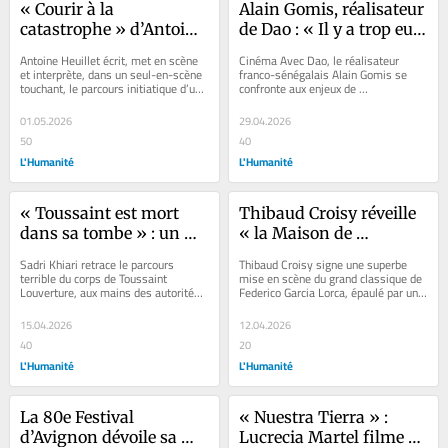
« Courir à la 
Alain Gomis, réalisateur 
catastrophe » d’Antoine 
de Dao : « Il y a trop eu, 
Heuillet : mélancolie et 
par le passé, de 
Antoine Heuillet écrit, met en scène 
Cinéma Avec Dao, le réalisateur 
flamboyance d’une 
maltraitance par 
et interprète, dans un seul-en-scène 
franco-sénégalais Alain Gomis se 
touchant, le parcours initiatique d’un 
confronte aux enjeux de 
jeunesse gay
l’image, il faut un droit 
jeune gay en quête de...
représentation. Son geste esthétique, 
au regard sur sa propre 
ample et moderne,...
01.05.2026
29.04.2026
représentation »
50
40
L'Humanité
L'Humanité
« Toussaint est mort 
Thibaud Croisy réveille 
dans sa tombe » : un 
« la Maison de 
roman graphique pour 
Bernarda Alba »
Sadri Khiari retrace le parcours 
Thibaud Croisy signe une superbe 
rendre son corps à 
terrible du corps de Toussaint 
mise en scène du grand classique de 
Louverture, aux mains des autorités 
Federico Garcia Lorca, épaulé par une 
Toussaint Louverture
françaises, dans une BD d’archives 
distribution exaltée qui donne son...
qui est...
15.04.2026
12.04.2026
40
20
L'Humanité
L'Humanité
La 80e Festival 
« Nuestra Tierra » : 
d’Avignon dévoile sa 
Lucrecia Martel filme 