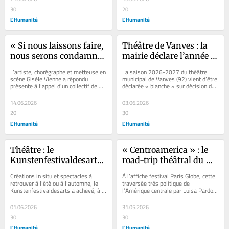
30
20
L'Humanité
L'Humanité
« Si nous laissons faire, 
Théâtre de Vanves : la 
nous serons condamnés 
mairie déclare l’année « 
à fabriquer des produits 
blanche » et annule la 
L’artiste, chorégraphe et metteuse en 
La saison 2026-2027 du théâtre 
formatés de qualité 
saison 2026-2027
scène Gisèle Vienne a répondu 
municipal de Vanves (92) vient d’être 
présente à l’appel d'un collectif de 
déclarée « blanche » sur décision de 
médiocre » : entretien 
compagnies indépendantes pour...
la mairie, à quelques jours du...
avec la chorégraphe 
14.06.2026
03.06.2026
Gisèle Vienne
20
30
L'Humanité
L'Humanité
Théâtre : le 
« Centroamerica » : le 
Kunstenfestivaldesarts 
road-trip théâtral du 
de Bruxelles ouvre 
collectif mexicain 
Créations in situ et spectacles à 
À l’affiche festival Paris Globe, cette 
grand les horizons du 
Lagartijas Tiradas al Sol
retrouver à l’été ou à l’automne, le 
traversée très politique de 
Kunstenfestivaldesarts a achevé, à 
l’Amérique centrale par Luisa Pardo 
spectacle vivant
Bruxelles, une très belle 31e...
et Lázaro G. Rodríguez ausculte...
01.06.2026
31.05.2026
30
30
L'Humanité
L'Humanité