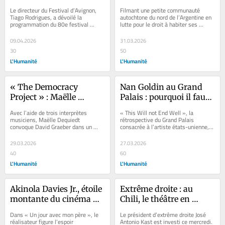
programmation et met 
l’effacement des peuples 
Le directeur du Festival d’Avignon, 
Filmant une petite communauté 
la langue coréenne à 
autochtones 
Tiago Rodrigues, a dévoilé la 
autochtone du nord de l’Argentine en 
programmation du 80e festival 
lutte pour le droit à habiter ses 
l’honneur
d’Argentine dans un 
d’Avignon, forte de 47 spectacles, 
terres, Lucrecia Martel signe un film 
documentaire majeur
promettant...
de...
09.04.2026
31.03.2026
30
50
L'Humanité
L'Humanité
« The Democracy 
Nan Goldin au Grand 
Project » : Maëlle 
Palais : pourquoi il faut 
Dequiedt ressuscite 
absolument aller voir la 
Avec l’aide de trois interprètes 
« This Will not End Well », la 
l’anthropologue David 
rétrospective consacrée 
musiciens, Maëlle Dequiedt 
rétrospective du Grand Palais 
convoque David Graeber dans un 
consacrée à l’artiste états-unienne, 
Graeber sur les 
à la photographe 
spectacle qui met joyeusement en 
offre une traversée sublime et...
planches
américaine
tension la pensée et...
29.03.2026
27.03.2026
40
60
L'Humanité
L'Humanité
Akinola Davies Jr., étoile 
Extrême droite : au 
montante du cinéma 
Chili, le théâtre en 
nigérian et premier 
résistance face au 
Dans « Un jour avec mon père », le 
Le président d’extrême droite José 
représentant de son 
nouveau président et 
réalisateur figure l’espoir 
Antonio Kast est investi ce mercredi. 