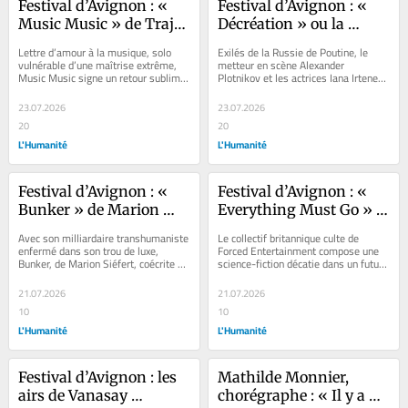
Festival d’Avignon : « 
Festival d’Avignon : « 
Music Music » de Trajal 
Décréation » ou la 
Harrell, à en perdre la 
dissidence russe sur les 
Lettre d’amour à la musique, solo 
Exilés de la Russie de Poutine, le 
voix
planches
vulnérable d’une maîtrise extrême, 
metteur en scène Alexander 
Music Music signe un retour sublime 
Plotnikov et les actrices Iana Irteneva 
et joueur du danseur et chorégraphe...
et Alena Konstantinova ont 
présenté...
23.07.2026
23.07.2026
20
20
L'Humanité
L'Humanité
Festival d’Avignon : « 
Festival d’Avignon : « 
Bunker » de Marion 
Everything Must Go » 
Siéfert, un milliardaire 
de Forced 
Avec son milliardaire transhumaniste 
Le collectif britannique culte de 
transhumaniste 
Entertainment, une 
enfermé dans son trou de luxe, 
Forced Entertainment compose une 
Bunker, de Marion Siéfert, coécrite 
science-fiction décatie dans un futur 
enfermé dans son trou 
science-fiction décatie 
avec Matthieu Bareyre, peine à se 
dévoré par l’IA générative. Un coup 
de luxe
dans un futur dévoré 
sauver...
de...
21.07.2026
21.07.2026
par l’IA
10
10
L'Humanité
L'Humanité
Festival d’Avignon : les 
Mathilde Monnier, 
airs de Vanasay 
chorégraphe : « Il y a 