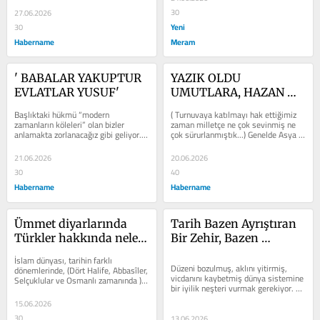
30
27.06.2026
Yeni
30
Habername
Meram
' BABALAR YAKUPTUR 
YAZIK OLDU 
EVLATLAR YUSUF'
UMUTLARA, HAZAN 
DÜŞTÜ YARINLARA
Başlıktaki hükmü “modern 
( Turnuvaya katılmayı hak ettiğimiz 
zamanların köleleri” olan bizler 
zaman milletçe ne çok sevinmiş ne 
anlamakta zorlanacağız gibi geliyor. 
çok sürurlanmıştık...) Genelde Asya 
Bu nedenle öncelikle fıtrattan, 
toplumları, özelde ise Türk...
özden...
21.06.2026
20.06.2026
30
40
Habername
Habername
Ümmet diyarlarında 
Tarih Bazen Ayrıştıran 
Türkler hakkında neler 
Bir Zehir, Bazen 
öğretiliyor?
Birleştiren Bir İksirdir
İslam dünyası, tarihin farklı 
Düzeni bozulmuş, aklını yitirmiş, 
dönemlerinde, (Dört Halife, Abbasîler, 
vicdanını kaybetmiş dünya sistemine 
Selçuklular ve Osmanlı zamanında ) 
bir iyilik neşteri vurmak gerekiyor. Bu 
insanlığa sunduğu huzurdan,...
müdahaleyi, bu operasyonu...
15.06.2026
30
13.06.2026