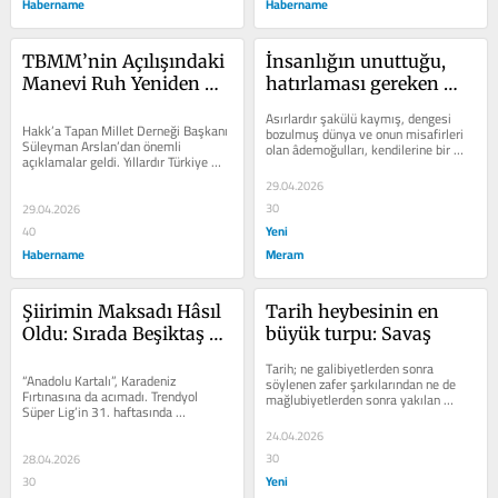
Habername
Habername
TBMM’nin Açılışındaki 
İnsanlığın unuttuğu, 
Manevi Ruh Yeniden 
hatırlaması gereken 
Gündemde
merhamet medeniyeti
Asırlardır şakülü kaymış, dengesi 
Hakk’a Tapan Millet Derneği Başkanı 
bozulmuş dünya ve onun misafirleri 
Süleyman Arslan’dan önemli 
olan âdemoğulları, kendilerine bir 
açıklamalar geldi. Yıllardır Türkiye 
kurtarıcı nefha arıyorlar. Üç...
Cumhuriyeti Devleti’nin kuruluş...
29.04.2026
30
29.04.2026
Yeni
40
Habername
Meram
Şiirimin Maksadı Hâsıl 
Tarih heybesinin en 
Oldu: Sırada Beşiktaş 
büyük turpu: Savaş
Var
Tarih; ne galibiyetlerden sonra 
“Anadolu Kartalı”, Karadeniz 
söylenen zafer şarkılarından ne de 
Fırtınasına da acımadı. Trendyol 
mağlubiyetlerden sonra yakılan 
Süper Lig’in 31. haftasında 
ağıtlardan,  feryatlardan ibarettir. 
TÜMOSAN Konyaspor, Trabzonspor’u 
Aksine...
24.04.2026
2-1...
30
28.04.2026
Yeni
30