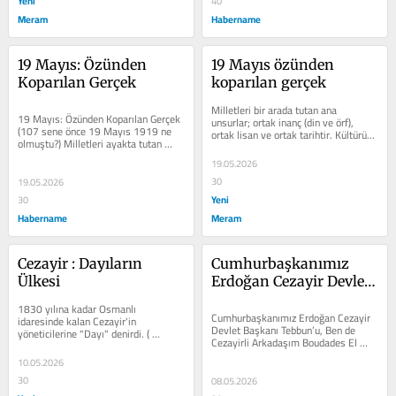
Yeni
40
Meram
Habername
19 Mayıs: Özünden 
19 Mayıs özünden 
Koparılan Gerçek
koparılan gerçek
Milletleri bir arada tutan ana 
19 Mayıs: Özünden Koparılan Gerçek 
unsurlar; ortak inanç (din ve örf), 
(107 sene önce 19 Mayıs 1919 ne 
ortak lisan ve ortak tarihtir. Kültürün 
olmuştu?) Milletleri ayakta tutan 
de temelini oluşturan bu unsurlar...
görünmez sütunlar vardır. Bunlar;...
19.05.2026
30
19.05.2026
Yeni
30
Habername
Meram
Cezayir : Dayıların 
Cumhurbaşkanımız 
Ülkesi
Erdoğan Cezayir Devlet 
Başkanı Tebbun’u, Ben 
1830 yılına kadar Osmanlı 
de Cezayirli Arkadaşım 
Cumhurbaşkanımız Erdoğan Cezayir 
idaresinde kalan Cezayir'in 
Devlet Başkanı Tebbun’u, Ben de 
yöneticilerine "Dayı" denirdi. ( 
Boudades El Mokhtar'ı 
Cezayirli Arkadaşım Boudades El 
Osmanlı'da Cezayir Toprakları bu...
Ağırladım
Mokhtar'ı Ağırladım...
10.05.2026
30
08.05.2026