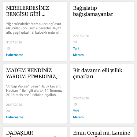
NERELERDESİNİZ 
Bağışlatıp 
BENGİSU GİBİ 
bağışlamayanlar
ÇAĞLAYAN RUHLAR?
Yiğit mücahitler,Mert akıncılar,Cesur 
ülkücüler,Korkusuz Alperenler,Beyaz 
atlı, yeşil urbalı, al kalpaklı erdemli 
27.07.2026
savaşçılar;Ak saçlı,...
10
31.07.2026
Yeni
10
Habername
Meram
MADEM KENDİNİZ 
Bir davanın elli yıllık 
YARDIM ETMEDİNİZ, 
çınarları
MİLLETİ NİYE "GAZA" 
"Ahbap Vakası" veya "Haluk Levent 
GETİRDİNİZ?
Hadisesi" ile ilgili olarak 14 Temmuz 
2026 tarihinde "İddialar İnşallah 
23.07.2026
Doğru...
10
26.07.2026
Yeni
20
Habername
Meram
DADAŞLAR 
Emin Cemal mi, Lamine 