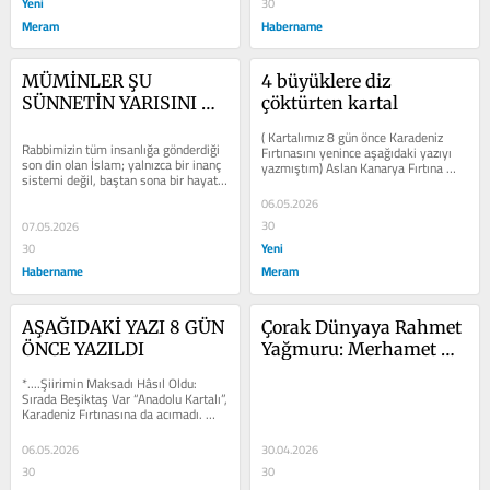
Yeni
30
Meram
Habername
MÜMİNLER ŞU 
4 büyüklere diz 
SÜNNETİN YARISINI 
çöktürten kartal
YAŞASA DÜNYA HUZUR 
( Kartalımız 8 gün önce Karadeniz 
BULUR
Rabbimizin tüm insanlığa gönderdiği 
Fırtınasını yenince aşağıdaki yazıyı 
son din olan İslam; yalnızca bir inanç 
yazmıştım) Aslan Kanarya Fırtına 
sistemi değil, baştan sona bir hayat 
Tamam  Sırada Beşiktaş...
nizamıdır. İtikadıyla...
06.05.2026
30
07.05.2026
Yeni
30
Habername
Meram
AŞAĞIDAKİ YAZI 8 GÜN 
Çorak Dünyaya Rahmet 
ÖNCE YAZILDI
Yağmuru: Merhamet 
Medeniyeti
*....Şiirimin Maksadı Hâsıl Oldu: 
Sırada Beşiktaş Var “Anadolu Kartalı”, 
Karadeniz Fırtınasına da acımadı. 
Trendyol Süper Lig’in...
06.05.2026
30.04.2026
30
30