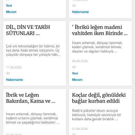
Yeni
20
Meram
Habername
DİL, DİN VE TARİH 
' İbrikü leğen madeni 
SÜTUNLARI 
vahitden iken Birinde 
GÜÇLENMEDEN 
su pak olur birinde 
İnsanı anlamak, dünyayı tanımak, 
ÜMMET AYAĞA 
napak'
Çok sık tekrarladığım bir hükmü, bir 
kaderi çözmek, kendimizi bilmek, 
kez daha ifade etmek istiyorum: Üç 
olayları ve olguları hakkıyla 
KALKAMAZ
yüzyıldır dünyaya her yönüyle hâkim 
değerlendirip kavramak ne kadar zor, 
olan Batı medeniyeti, ne...
ne...
04.06.2026
40
11.06.2026
Yeni
30
Habername
Meram
İbrik ve Leğen 
Koçlar değil, gönüldeki 
Bakırdan, Kama ve 
bağlar kurban edildi
Neşter Çelikten lakin...
Rabb’a şükürler olsun; acısıyla 
İnsanı anlamak, dünyayı tanımak, 
tatlısıyla, hüznüyle sevinciyle bir 
kaderin sırlarını çözmek, kendimizi 
kurbanı daha geride bıraktık. 
bilmek ve yaşadığımız hadiseleri 
Hüznümüz ümmetin...
hakkıyla değerlendirebilmek ne...
01.06.2026
20