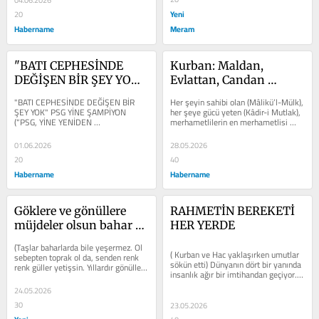
04.06.2026
Yeni
20
Habername
Meram
"BATI CEPHESİNDE 
Kurban: Maldan, 
DEĞİŞEN BİR ŞEY YOK" 
Evlattan, Candan 
PSG YİNE ŞAMPİYON
Geçmenin ve 
"BATI CEPHESİNDE DEĞİŞEN BİR 
Her şeyin sahibi olan (Mâlikü’l-Mülk), 
Teslimiyetin Adı
ŞEY YOK" PSG YİNE ŞAMPİYON 
her şeye gücü yeten (Kâdir-i Mutlak), 
(“PSG, YİNE YENİDEN 
merhametlilerin en merhametlisi 
ŞAMPİYON.Şampiyonlar Ligi final 
(Erhamürrâhimîn) olan...
mücadelesinde...
01.06.2026
28.05.2026
20
40
Habername
Habername
Göklere ve gönüllere 
RAHMETİN BEREKETİ 
müjdeler olsun bahar 
HER YERDE
geldi
(Taşlar baharlarda bile yeşermez. Ol 
( Kurban ve Hac yaklaşırken umutlar 
sebepten toprak ol da, senden renk 
sökün etti) Dünyanın dört bir yanında 
renk güller yetişsin. Yıllardır gönüller 
insanlık ağır bir imtihandan geçiyor. 
incittin,  kalpler kırdın....
Özellikle içinde...
24.05.2026
30
23.05.2026