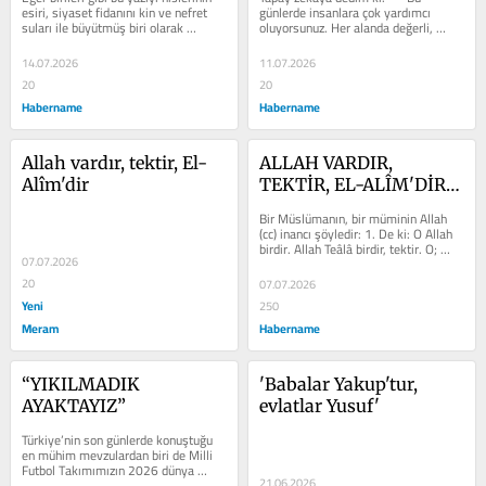
esiri, siyaset fidanını kin ve nefret 
günlerde insanlara çok yardımcı 
suları ile büyütmüş biri olarak 
oluyorsunuz. Her alanda değerli, 
yazsaydım, makaleme şöyle...
kıymetli ve faydalı bilgiler veriyor, 
yol...
14.07.2026
11.07.2026
20
20
Habername
Habername
Allah vardır, tektir, El-
ALLAH VARDIR, 
Alîm'dir
TEKTİR, EL-ALÎM'DİR…
Bir Müslümanın, bir müminin Allah 
(cc) inancı şöyledir: 1. De ki: O Allah 
birdir. Allah Teâlâ birdir, tektir. O; 
07.07.2026
Hristiyanların inandığı...
20
07.07.2026
Yeni
250
Meram
Habername
“YIKILMADIK 
'Babalar Yakup'tur, 
AYAKTAYIZ”
evlatlar Yusuf'
Türkiye’nin son günlerde konuştuğu 
en mühim mevzulardan biri de Milli 
Futbol Takımımızın 2026 dünya 
21.06.2026
kupasında aldığı beklenmedik...