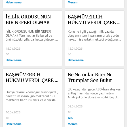
Habername
Meram
İYİLİK ORDUSUNUN 
BAŞMÜVERRİH 
BİR NEFERİ OLMAK
HÜKMÜ VERDİ: ÇARE 
İSLAM’DA, PANZEHİR 
İYİLİK ORDUSUNUN BİR NEFERİ 
Konu ile ilgili yazdığım ilk yazıda, 
KUR’AN’DA (2)
OLMAK ( Tüm hacılar ile bu yıl ve 
dünyanın tüm insanların ortak yurdu, 
önümüzdeki yıllarda hacca gidecek 
hayatın ise ortak mektebi olduğunu 
tüm hacı adayı kardeşlerime...
belirtmişim. Bu mektepte...
15.04.2026
12.04.2026
40
30
Habername
Habername
BAŞMÜVERRİH 
Ne Neronlar Biter Ne 
HÜKMÜ VERDİ: ÇARE 
Trumplar Son Bulur
İSLAM’DA, PANZEHİR 
(Bu yazıyı dün gece ABD-İran ateşkes 
KUR’AN’DADIR ( 1)
Dünya tekmil Ademoğullarının yurdu, 
antlaşmasından önce yazmıştım. 
hayat tüm insanlığın mektebidir. O 
Allah şükür ki dünya şimdilik büyük 
mektepte her türlü ders ve o dersleri 
bir ateşten kurtuldu. Lakin...
veren hocalar mevcuttur....
08.04.2026
40
10.04.2026
Yeni
40
Habername
Meram