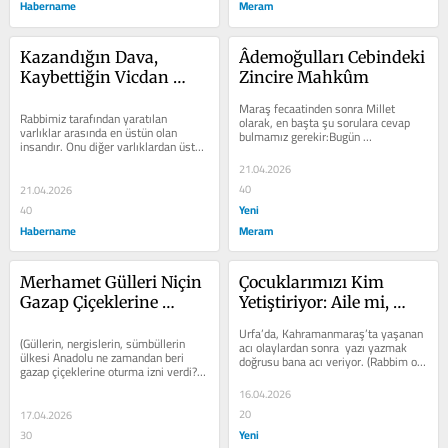
Habername
Meram
Kazandığın Dava, 
Âdemoğulları Cebindeki 
Kaybettiğin Vicdan 
Zincire Mahkûm
Olmasın
Maraş fecaatinden sonra Millet 
Rabbimiz tarafından yaratılan 
olarak, en başta şu sorulara cevap 
varlıklar arasında en üstün olan 
bulmamız gerekir:Bugün 
insandır. Onu diğer varlıklardan üstün 
çocuklarımızı, gençlerimizi (hatta 
kılan ise sahip olduğu manevî...
hepimizi) en...
21.04.2026
40
21.04.2026
Yeni
40
Habername
Meram
Merhamet Gülleri Niçin 
Çocuklarımızı Kim 
Gazap Çiçeklerine 
Yetiştiriyor: Aile mi, 
Dönüştü?
Sokak mı, Ekran mı, 
Urfa’da, Kahramanmaraş’ta yaşanan 
Yoksa…?
(Güllerin, nergislerin, sümbüllerin 
acı olaylardan sonra  yazı yazmak 
ülkesi Anadolu ne zamandan beri 
doğrusu bana acı veriyor. (Rabbim o 
gazap çiçeklerine oturma izni verdi? 
çocuklara ve öğretmenlere...
Bülbüllerin, kanaryaların, tutilerin...
16.04.2026
20
17.04.2026
Yeni
30