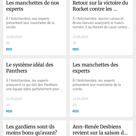
Les manchettes de nos 
Retour sur la victoire du 
experts
Rocket contre les 
Americans
À l’Antichambre, nos experts 
À l'Antichambre, Jasmin Leroux et 
présentent leur manchette de la 
Bruno Gervais analysent le match 
soirée.
numéro 3 du Rocket de Laval contre 
les Americans de Rochester.
23.05.2025
22.05.2025
20
30
RDS
RDS
Le système idéal des 
Les manchettes des 
Panthers
experts
À l'Antichambre, les experts 
À l'Antichambre, les experts 
analysent ce qui fait des Panthers 
présentent leur manchette de la 
une équipe bâtie parfaitement pour 
soirée.
les séries.
22.05.2025
22.05.2025
20
20
RDS
RDS
Les gardiens sont-ils 
Ann-Renée Desbiens 
moins bons qu'avant?
revient sur la saison de 