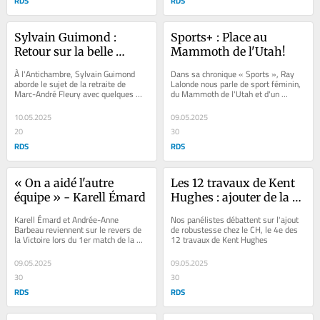
RDS
RDS
Sylvain Guimond : 
Sports+ : Place au 
Retour sur la belle 
Mammoth de l'Utah!
carrière de Fleury
À l'Antichambre, Sylvain Guimond 
Dans sa chronique « Sports », Ray 
aborde le sujet de la retraite de 
Lalonde nous parle de sport féminin, 
Marc-André Fleury avec quelques 
du Mammoth de l'Utah et d'un 
anecdotes.
nouveau stade à Washington
10.05.2025
09.05.2025
20
30
RDS
RDS
« On a aidé l'autre 
Les 12 travaux de Kent 
équipe » - Karell Émard
Hughes : ajouter de la 
robustesse
Karell Émard et Andrée-Anne 
Nos panélistes débattent sur l'ajout 
Barbeau reviennent sur le revers de 
de robustesse chez le CH, le 4e des 
la Victoire lors du 1er match de la 
12 travaux de Kent Hughes
série face à la Charge
09.05.2025
09.05.2025
30
30
RDS
RDS