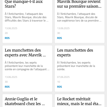
Que manque-t-il aux 
Mavrik Bourque revient 
Stars?
sur sa première saison 
dans la LNH
À l'Antichambre, l'attaquant des 
À l'Antichambre, l'attaquant des 
Stars, Mavrik Bourque, discute des 
Stars, Mavrik Bourque, discute de 
difficultés des Stars à traverser le 3e 
son expérience lors de sa première 
tour des séries éliminatoires.
saison dans la LNH.
13.06.2025
13.06.2025
20
30
RDS
RDS
Les manchettes des 
Les manchettes des 
experts avec Mavrik 
experts
Bourque
À l'Antichambre, les xeprts 
À l'Antichambre, les experts 
présentent leur manchette de la 
présentent leur manchette de la 
soirée en compagnie de l'attaquant 
soirée.
des Stars, Mavrik Bourque.
13.06.2025
07.06.2025
30
10
RDS
RDS
Annie Guglia et le 
Le Rocket méritait 
skateboard chez les 
mieux, mais le mal était 