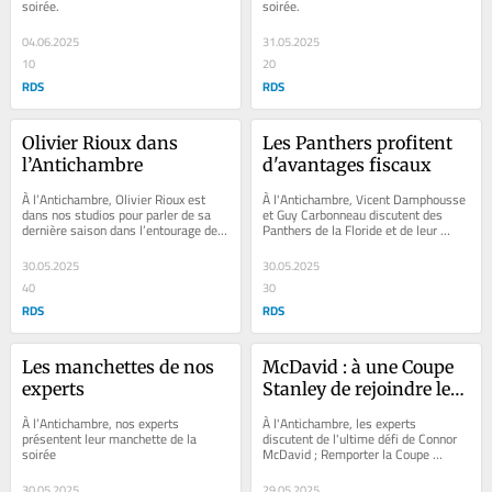
soirée.
soirée.
04.06.2025
31.05.2025
10
20
RDS
RDS
Olivier Rioux dans 
Les Panthers profitent 
l’Antichambre
d'avantages fiscaux
À l’Antichambre, Olivier Rioux est 
À l'Antichambre, Vicent Damphousse 
dans nos studios pour parler de sa 
et Guy Carbonneau discutent des 
dernière saison dans l’entourage des 
Panthers de la Floride et de leur 
Gators de la Floride.
parcours en séries éliminatoires.
30.05.2025
30.05.2025
40
30
RDS
RDS
Les manchettes de nos 
McDavid : à une Coupe 
experts
Stanley de rejoindre les 
grands
À l’Antichambre, nos experts 
À l'Antichambre, les experts 
présentent leur manchette de la 
discutent de l'ultime défi de Connor 
soirée
McDavid ; Remporter la Coupe 
Stanley.
30.05.2025
29.05.2025