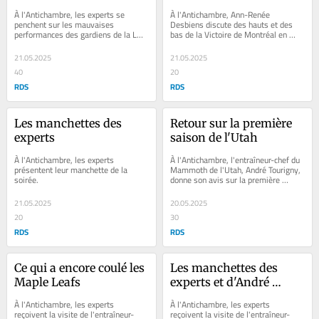
la Victoire
À l'Antichambre, les experts se 
À l'Antichambre, Ann-Renée 
penchent sur les mauvaises 
Desbiens discute des hauts et des 
performances des gardiens de la LNH 
bas de la Victoire de Montréal en 
pendant les séries.
cette journée de bilan de fin de 
saison.
21.05.2025
21.05.2025
40
20
RDS
RDS
Les manchettes des 
Retour sur la première 
experts
saison de l'Utah
À l'Antichambre, les experts 
À l'Antichambre, l'entraîneur-chef du 
présentent leur manchette de la 
Mammoth de l'Utah, André Tourigny, 
soirée.
donne son avis sur la première 
saison de son équipe en Utah.
21.05.2025
20.05.2025
20
30
RDS
RDS
Ce qui a encore coulé les 
Les manchettes des 
Maple Leafs
experts et d'André 
Tourigny
À l'Antichambre, les experts 
À l'Antichambre, les experts 
reçoivent la visite de l'entraîneur-
reçoivent la visite de l'entraîneur-