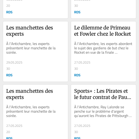
20
30
RDS
RDS
Les manchettes des 
Le dilemme de Primeau 
experts
et Fowler chez le Rocket
À l'Antichambre, les experts 
À l'Antichambre, les experts abordent 
présentent leur manchette de la 
le sujet des gardiens de but chez le 
soirée.
Rocket en vue de la finale 
d'association de l'Est.
29.05.2025
27.05.2025
30
30
RDS
RDS
Les manchettes des 
Sports+ : Les Pirates et 
experts
le futur contrat de Paul 
Skenes
À l'Antichambre, les experts 
À l'Antichambre, Ray Lalonde se 
présentent leur manchette de la 
penche sur le problème d'argent 
soirée.
qu'auront les Pirates de Pittsburgh 
lorsqu'ils devront renouveler le 
contrat de Paul...
27.05.2025
27.05.2025
20
30
RDS
RDS