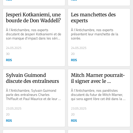
Jesperi Kotkaniemi, une 
Les manchettes des 
bourde de Don Waddell?
experts
À l’Antichambre, nos experts 
À l’Antichambre, nos experts 
discutent de Jesperi Kotkaniemi et de 
présentent leur manchette de la 
son manque d’impact dans les séries 
soirée.
éliminatoires 2025.
24.05.2025
24.05.2025
30
20
RDS
RDS
Sylvain Guimond 
Mitch Marner pourrait-
discute des entraîneurs
il signer avec le 
Canadien ?
À l’Antichambre, Sylvain Guimond 
À l’Antichambre, nos panélistes 
parle des entraîneurs Charles 
discutent du futur de Mitch Marner, 
Thiffault et Paul Maurice et de leur 
qui sera agent libre cet été dans la 
impact au hockey.
LNH.
23.05.2025
23.05.2025
20
20
RDS
RDS