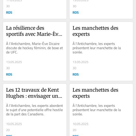
17.05.2025
13.05.2025
30
30
RDS
RDS
La résilience des 
Les manchettes des 
sportifs avec Marie-Ève 
experts
Dicaire
À l'Antichambre, Marie-Ève Dicaire 
À l'Antichambre, les experts 
discute de hockey féminin, de boxe et 
présentent leur manchette de la 
de UFC.
soirée.
13.05.2025
13.05.2025
30
30
RDS
RDS
Les 12 travaux de Kent 
Les manchettes des 
Hughes : envisager une 
experts
offre hostile
À l'Antichambre, les experts abordent 
À l'Antichambre, les experts 
le sujet d'une potentielle offre hostile 
présentent leur manchette de la 
de la part des Canadiens.
soirée.
10.05.2025
10.05.2025
20
20