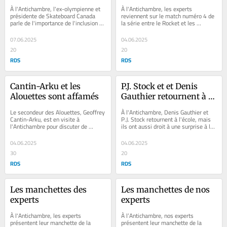
femmes
fait
À l'Antichambre, l'ex-olympienne et 
À l'Antichambre, les experts 
présidente de Skateboard Canada 
reviennent sur le match numéro 4 de 
parle de l'importance de l'inclusion 
la série entre le Rocket et les 
dans le monde du skateboard.
Checkers.
07.06.2025
04.06.2025
20
20
RDS
RDS
Cantin-Arku et les 
P.J. Stock et et Denis 
Alouettes sont affamés
Gauthier retournent à 
l'école
Le secondeur des Alouettes, Geoffrey 
À l'Antichambre, Denis Gauthier et 
Cantin-Arku, est en visite à 
P.J. Stock retournent à l'école, mais 
l'Antichambre pour discuter de 
ils ont aussi droit à une surprise à la 
l'ouverture de la saison des 
fin!
Alouettes.
04.06.2025
04.06.2025
30
20
RDS
RDS
Les manchettes des 
Les manchettes de nos 
experts
experts
À l'Antichambre, les experts 
À l’Antichambre, nos experts 
présentent leur manchette de la 
présentent leur manchette de la 