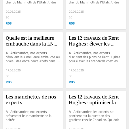
chef du Mammoth de l'Utah, André 
chef du Mammoth de l'Utah, André 
Tourigny, qui aborde le sujet des 
Tourigny, qui présente sa manchette!
déboires des...
20.05.2025
20.05.2025
30
20
RDS
RDS
Quelle est la meilleure 
Les 12 travaux de Kent 
embauche dans la LNH 
Hughes : élever les 
?
standards
À l’Antichambre, nos experts 
À l’Antichambre, nos experts 
dévoilent leur meilleure embauche au 
discutent des plans de Kent Hughes 
niveau des entraîneurs-chefs dans la 
pour élever les standards chez les 
LNH.
Canadiens de Montréal.
17.05.2025
17.05.2025
30
30
RDS
RDS
Les manchettes de nos 
Les 12 travaux de Kent 
experts
Hughes : optimiser la 
situation des gardiens
À l’Antichambre, nos experts 
À l'Antichambre, les experts se 
présentent leur manchette de la 
penchent sur la question des 
soirée.
gardiens chez le Canadien. Qui doit 
rester et qui doit partir?