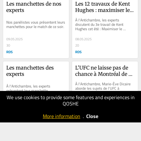
Les manchettes de nos 
Les 12 travaux de Kent 
experts
Hughes : maximiser le 
développement
À l'Antichambre, les experts 
Nos panélistes vous présentent leurs 
discutent du 3e travail de Kent 
manchettes pour le match de ce soir.
Hughes cet été : Maximiser le 
développement pour assurer l'avenir 
des Canadiens.
09.05.2025
08.05.2025
30
20
RDS
RDS
Les manchettes des 
L'UFC ne laisse pas de 
experts
chance à Montréal de 
connaître du succès
À l'Antichambre, Marie-Ève Dicaire 
À l'Antichambre, les experts 
aborde les sujets de l'UFC à 
présentent leur manchette.
Montréal, de Canelo Alvarez et de 
We use cookies to provide some features and experiences in
Naomi Osaka.
QOSHE
08.05.2025
08.05.2025
20
20
More information
.
Close
RDS
RDS