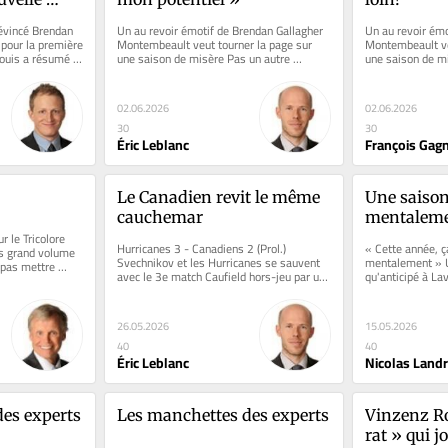
vincé Brendan 
Un au revoir émotif de Brendan Gallagher 
Un au revoir émo
pour la première 
Montembeault veut tourner la page sur 
Montembeault veu
ouis a résumé 
une saison de misère Pas un autre 
une saison de mi
ménage à trois l'an...
ménage à trois l'
02.06.2026
02.06.2026
30
30
Éric Leblanc
François Gag
Le Canadien revit le même 
Une saison 
cauchemar
mentaleme
 le Tricolore 
Samuel Bl
Hurricanes 3 - Canadiens 2 (Prol.) 
« Cette année, ça
s grand volume 
Svechnikov et les Hurricanes se sauvent 
mentalement » Un
 pas mettre 
avec le 3e match Caufield hors-jeu par un 
qu'anticipé à Lav
poil, le but de Dobson refusé...
chez le...
26.05.2026
15.05.2026
40
40
Éric Leblanc
Nicolas Land
es experts
Les manchettes des experts
Vinzenz Roh
rat » qui j