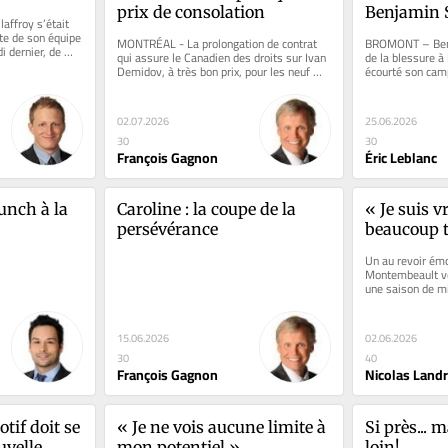
prix de consolation
Benjamin St
ffroy s’était 
Packers
ite de son équipe 
MONTRÉAL - La prolongation de contrat 
BROMONT – Benja
 dernier, de 
qui assure le Canadien des droits sur Ivan 
de la blessure à l
Demidov, à très bon prix, pour les neuf 
écourté son camp
prochaines années, est...
Packers de Green
02.07.2026
25.06.2026
30
30
François Gagnon
Éric Leblanc
unch à la 
Caroline : la coupe de la 
« Je suis 
persévérance
beaucoup t
»
Un au revoir émo
Montembeault veu
une saison de mi
ménage à trois l'
15.06.2026
02.06.2026
30
40
François Gagnon
Nicolas Land
if doit se 
« Je ne vois aucune limite à 
Si près... m
velle 
mon potentiel »
loin!