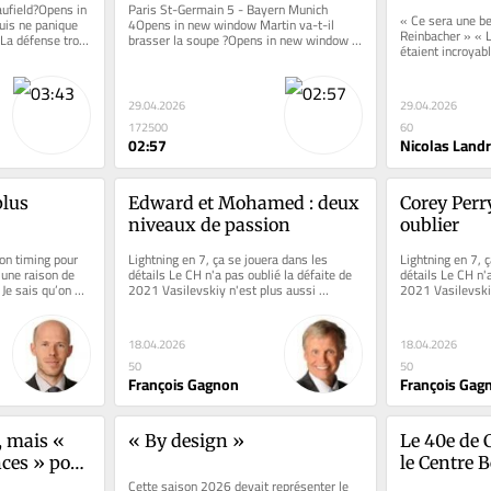
ufield?Opens in 
Paris St-Germain 5 - Bayern Munich 
« Ce sera une be
is ne panique 
4Opens in new window Martin va-t-il 
Reinbacher » « L
a défense trop 
brasser la soupe ?Opens in new window 
étaient incroyab
s...
Les manchettes des expertsOpens in 
est apparu dans l
new...
29.04.2026
29.04.2026
172500
60
02:57
Nicolas Land
lus 
Edward et Mohamed : deux 
Corey Perry
niveaux de passion
oublier
on timing pour 
Lightning en 7, ça se jouera dans les 
Lightning en 7, ç
une raison de 
détails Le CH n'a pas oublié la défaite de 
détails Le CH n'a
Je sais qu’on 
2021 Vasilevskiy n'est plus aussi 
2021 Vasilevskiy
invincible en séries...
invincible en séri
18.04.2026
18.04.2026
50
50
François Gagnon
François Gag
 mais « 
« By design »
Le 40e de C
ces » pour 
le Centre B
Cette saison 2026 devait représenter le 