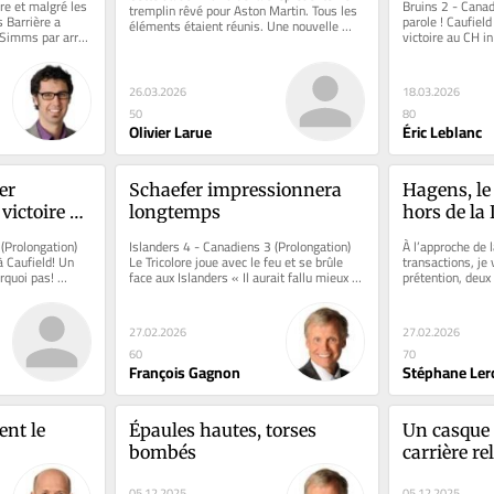
ire et malgré les 
Bruins 2 - Canad
tremplin rêvé pour Aston Martin. Tous les 
 Barrière a 
parole ! Caufield
éléments étaient réunis. Une nouvelle 
 Simms par arrêt 
victoire au CH in
usine, un nouveau...
premier marqueu
26.03.2026
18.03.2026
50
80
Olivier Larue
Éric Leblanc
r 
Schaefer impressionnera 
Hagens, le 
victoire au 
longtemps
hors de la
et Hage fon
(Prolongation) 
Islanders 4 - Canadiens 3 (Prolongation) 
À l’approche de l
 Caufield! Un 
Le Tricolore joue avec le feu et se brûle 
transactions, je
quoi pas! 
face aux Islanders « Il aurait fallu mieux 
prétention, deux 
 ancienne...
contrôler la...
meilleurs espoir
27.02.2026
27.02.2026
60
70
François Gagnon
Stéphane Ler
nt le 
Épaules hautes, torses 
Un casque e
bombés
carrière re
05.12.2025
05.12.2025