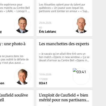
Montréalais Rohan Jones
lle expérience pour 
Les Alouettes optent pour du talent pur 
es matchs au Centre Bell 
québécois « Un joueur avec lequel les 
les » LAVAL – Lorsqu’il 
partisans vont tomber en amour » « Super 
a...
excité de revenir à...
29.04.2026
60
ry
Éric Leblanc
 : une photo à 
Les manchettes des experts
« Je savais qu'on allait être tiré vers un 
a se jouera dans les 
bon match »Opens in new window « Ça se 
 pas oublié la défaite de 
devait d'arriver au Centre Bell »Opens in 
 n'est plus aussi 
new...
es...
10.04.2026
172000
non
03:41
aufield soulève 
L’exploit de Caufield « bien 
ell
mérité pour nos partisans » 
après l’attente de 32 ans