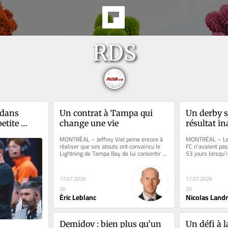
RDS
dans 
Un contrat à Tampa qui 
Un derby sa
etite 
change une vie
résultat in
Montréal
MONTRÉAL – Jeffrey Viel peine encore à 
MONTRÉAL – Le C
réaliser que ses atouts ont convaincu le 
FC n’avaient pas
Lightning de Tampa Bay de lui consentir un 
53 jours lorsqu’i
contrat de cinq ans...
à face sur la...
17.07.2026
17.07.2026
20
20
Éric Leblanc
Nicolas Land
Demidov : bien plus qu’un 
Un défi à l