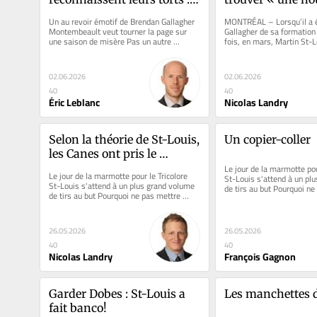
J’ai été nul »
maison »
Un au revoir émotif de Brendan Gallagher 
MONTRÉAL – Lorsqu’il a é
Montembeault veut tourner la page sur 
Gallagher de sa formation 
une saison de misère Pas un autre 
fois, en mars, Martin St-L
ménage à trois l'an...
ainsi la...
02.06.2026
02.06.2026
40
40
Éric Leblanc
Nicolas Landry
Selon la théorie de St-Louis, 
Un copier-coller
les Canes ont pris le 
contrôle
Le jour de la marmotte pour
Le jour de la marmotte pour le Tricolore 
St-Louis s'attend à un plu
St-Louis s'attend à un plus grand volume 
de tirs au but Pourquoi ne
de tirs au but Pourquoi ne pas mettre 
Andersen davantage à...
Andersen davantage à...
26.05.2026
26.05.2026
40
40
Nicolas Landry
François Gagnon
Garder Dobes : St-Louis a 
Les manchettes d
fait banco!