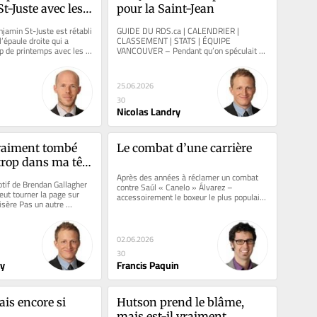
-Juste avec les 
pour la Saint-Jean
min St-Juste est rétabli 
GUIDE DU RDS.ca | CALENDRIER | 
’épaule droite qui a 
CLASSEMENT | STATS | ÉQUIPE 
 de printemps avec les 
VANCOUVER – Pendant qu’on spéculait 
 Bay et...
sur l’identité du milieu de terrain qui...
25.06.2026
30
Nicolas Landry
vraiment tombé 
Le combat d’une carrière
rop dans ma tête 
Après des années à réclamer un combat 
tif de Brendan Gallagher 
contre Saúl « Canelo » Álvarez – 
t tourner la page sur 
accessoirement le boxeur le plus populaire 
sère Pas un autre 
de la planète ainsi que...
an...
02.06.2026
30
ry
Francis Paquin
ais encore si 
Hutson prend le blâme, 
mais est-il vraiment 