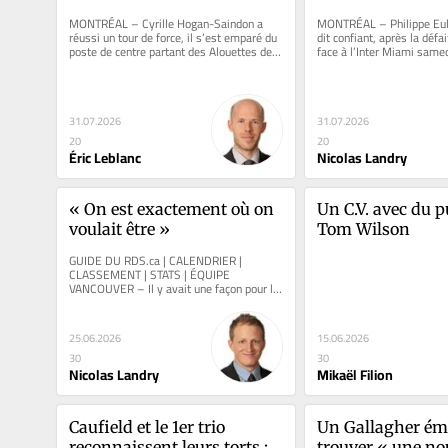
MONTRÉAL – Cyrille Hogan-Saindon a 
MONTRÉAL – Philippe Eulla
réussi un tour de force, il s’est emparé du 
dit confiant, après la défa
poste de centre partant des Alouettes de 
face à l’Inter Miami samedi
Montréal. Et si on...
pouvoir...
31.07.2026
31.07.2026
20
20
Éric Leblanc
Nicolas Landry
« On est exactement où on 
Un C.V. avec du p
voulait être »
Tom Wilson
GUIDE DU RDS.ca | CALENDRIER | 
CLASSEMENT | STATS | ÉQUIPE 
VANCOUVER – Il y avait une façon pour le 
Canada de se faciliter la vie pour la suite 
de...
25.06.2026
15.06.2026
30
30
Nicolas Landry
Mikaël Filion
Caufield et le 1er trio 
Un Gallagher émot
reconnaissent leurs torts : « 
trouver « une nou