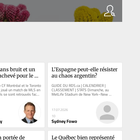
ns bruit et un 
L’Espagne peut-elle résister 
achevé pour le CF 
au chaos argentin?
F Montréal et le Toronto 
GUIDE DU RDS.ca | CALENDRIER | 
 joué un match de MLS en 
CLASSEMENT | STATS Dimanche, au 
ls se sont retrouvés face 
MetLife Stadium de New York–New 
Jersey, deux entraîneurs tenteront de 
résoudre la...
17.07.2026
10
ry
Sydney Fowo
a portée de 
Le Québec bien représenté 