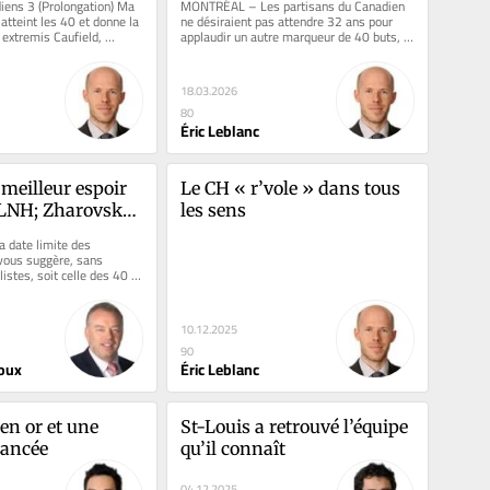
iens 3 (Prolongation) Ma 
MONTRÉAL – Les partisans du Canadien 
 atteint les 40 et donne la 
ne désiraient pas attendre 32 ans pour 
 extremis Caufield, 
applaudir un autre marqueur de 40 buts, 
r de 40 buts...
mais on pouvait ressentir leur...
18.03.2026
80
Éric Leblanc
meilleur espoir 
Le CH « r’vole » dans tous 
 LNH; Zharovsky 
les sens
t belle figure
a date limite des 
 vous suggère, sans 
listes, soit celle des 40 
s LNH...
10.12.2025
90
oux
Éric Leblanc
n or et une 
St-Louis a retrouvé l’équipe 
lancée
qu’il connaît
04.12.2025