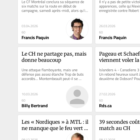
Le CF Montréal conclura sa séquence de 
Il n’y a pas de petite victo
six matchs sur la route en début de 
apparences, celle qu’Alexis
campagne, samedi après-midi, alors qu’il 
enregistrée contre Robert
rendra visite au Revolution...
de l’arbitre...
03.04.2026
26.03.2026
60
60
Francis Paquin
Francis Paquin
Le CH ne partage pas, mais 
Pageau et Schaefe
donne beaucoup
viennent voler la 
Centre Bell
Une attaque flamboyante, mais une 
Islanders 4 - Canadiens 3 
défense pas assez étanche Trop de buts 
Un rebond heureux sourit à
accordés... Montembeault peut-il se 
deuxième de Dobson? Pour
relancer? « Le meilleur de Slafkovsky...
Dobson marque contre son
10.03.2026
27.02.2026
60
60
Billy Bertrand
Rds.ca
Les « Nordiques » à MTL : il 
39 secondes coûte
ne manque que le feu vert 
match au CH
de la LNH
09.12.2025
08.12.2025