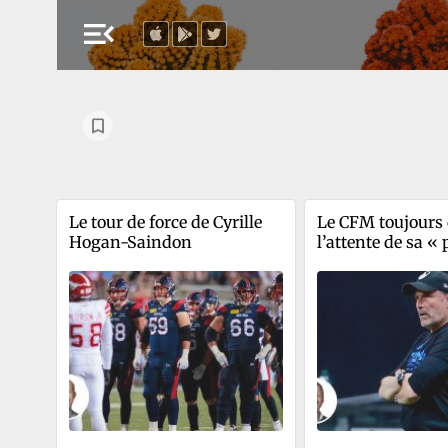
menu_open
Le tour de force de Cyrille 
Le CFM toujours 
Hogan-Saindon
l’attente de sa « p
étincelle »