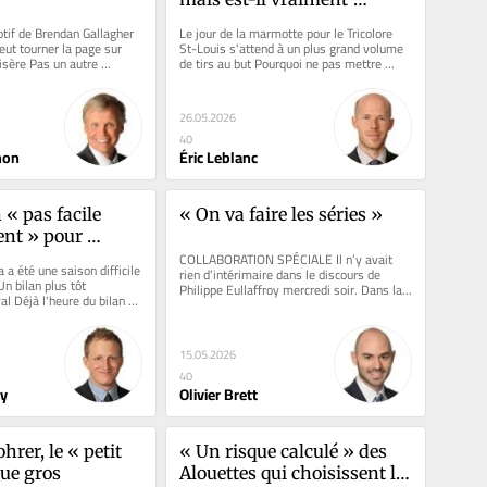
coupable?
tif de Brendan Gallagher 
Le jour de la marmotte pour le Tricolore 
t tourner la page sur 
St-Louis s'attend à un plus grand volume 
sère Pas un autre 
de tirs au but Pourquoi ne pas mettre 
an...
Andersen davantage à...
26.05.2026
40
non
Éric Leblanc
« pas facile 
« On va faire les séries »
nt » pour 
ais
COLLABORATION SPÉCIALE Il n’y avait 
 a été une saison difficile 
rien d’intérimaire dans le discours de 
 bilan plus tôt 
Philippe Eullaffroy mercredi soir. Dans la 
al Déjà l'heure du bilan 
foulée du match nul (2-2)...
15.05.2026
40
ry
Olivier Brett
rer, le « petit 
« Un risque calculé » des 
oue gros
Alouettes qui choisissent le 