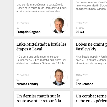
Comment relancer Cole Ca
Une soirée marquée par le caractère de 
new window Martin St-Lou
Dobes et la réussite de Demidov St-Louis 
pasOpens in new window L
a fait confiance à son entraîneur des 
passive face aux attaquant
gardiens « Ils ont été...
15.05.2026
07.05.2026
40
172500
François Gagnon
03:43
Luke Mittelstadt a brûlé les 
Dobes ne craint p
étapes à Laval
Vasilevskiy
« Ce sera une belle expérience pour 
Nick Suzuki papa! : « Un b
Reinbacher » « Les matchs au Centre Bell 
nous » Un enfant « donne 
étaient incroyables » Suivez dès 19 h le 
vivre à part du hockey » « 
1er match de la série...
peut accomplir de...
29.04.2026
18.04.2026
60
60
Nicolas Landry
Éric Leblanc
Un dernier match sur la 
Un combat terne,
route avant le retour à la 
riche en expérien
maison
Barrière