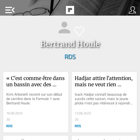
menu_open
Bertrand Houle
RDS
« C'est comme être dans 
Hadjar attire l'attention, 
un bassin avec des 
mais ne veut rien 
requins »
précipiter
Kimi Antonelli revient sur son début 
Isack Hadjar connaît beaucoup de 
de carrière dans la Formule 1 avec 
succès cette saison, mais le jeune 
Bertrand Houle.
pilote n'est pas intéressé à rejoindre 
Red Bul trop tôt si jamais...
16.06.2025
13.06.2025
30
20
RDS
RDS