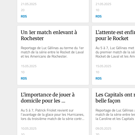
21.05.2025
21.05.2025
20
10
RDS
RDS
Un 1er match enlevant à 
L'attente est enfi
Rochester
pour le Rocket
Reportage de Luc Gélinas au terme du 1er 
Au 5 à 7, Luc Gélinas met 
match de la série entre le Rocket de Laval 
du premier match de la séri
et les Americans de Rochester.
Rocket de Laval et les Ame
Rochester.
15.05.2025
15.05.2025
10
10
RDS
RDS
L'importance de jouer à 
Les Capitals ont 
domicile pour les 
belle façon
Hurricanes
Au 5 à 7, Patrick Friolet revient sur 
Reportage de Luc Gélinas 
l'avantage de la glace pour les Hurricanes, 
match de la série entre le
lors du troisième match de la série contre 
la Caroline et les Capital
les Capitals....
10.05.2025
09.05.2025
10
20