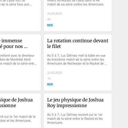
t de Laval lors du 
revers du Rocket de Laval dans le 4e 
de la série face aux 
match de sa série contre les Americans.
chester.
24.05.2025
20
RDS
e immense 
La rotation continue devant 
é pour nos 
le filet
ouer en séries »
retient avec le directeur 
Au 5 à 7, Luc Gélinas met la table en vue 
ien de Montréal Kent 
du troisième match de la série entre les 
e match de la série entre 
Americans de Rochester et le Rocket de 
 le Rocket.
Laval.
22.05.2025
10
RDS
sique de Joshua 
Le jeu physique de Joshua 
ssionne
Roy impressionne
Au 5 à 7, Luc Gélinas revient sur le 1er 
nt sur le 1er match de la 
match de la série entre le Rocket et les 
ocket et les Americans.
Americans.