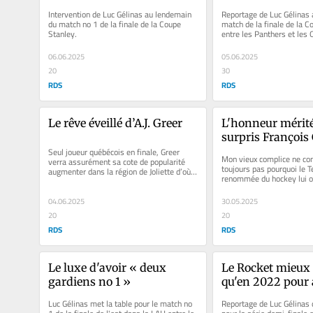
Intervention de Luc Gélinas au lendemain 
Reportage de Luc Gélinas 
du match no 1 de la finale de la Coupe 
match de la finale de la C
Stanley.
entre les Panthers et les O
06.06.2025
05.06.2025
20
30
RDS
RDS
Le rêve éveillé d’A.J. Greer
L'honneur mérité 
surpris Françoi
Seul joueur québécois en finale, Greer 
Mon vieux complice ne com
verra assurément sa cote de popularité 
toujours pas pourquoi le T
augmenter dans la région de Joliette d’où il 
renommée du hockey lui ou
est originaire.
portes.
04.06.2025
30.05.2025
20
20
RDS
RDS
Le luxe d'avoir « deux 
Le Rocket mieux 
gardiens no 1 »
qu'en 2022 pour a
finale
Luc Gélinas met la table pour le match no 
Reportage de Luc Gélinas q