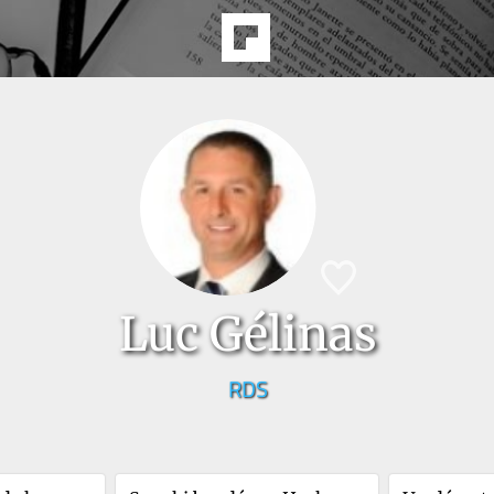
Luc Gélinas
RDS