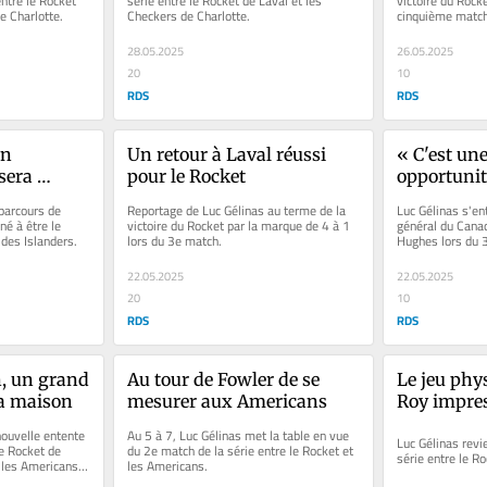
ntre le Rocket 
série entre le Rocket de Laval et les 
victoire du Rocke
e Charlotte.
Checkers de Charlotte.
cinquième match 
Americans de Ro
28.05.2025
26.05.2025
20
10
RDS
RDS
n 
Un retour à Laval réussi 
« C'est un
sera 
pour le Rocket
opportunit
rche?
jeunes de j
parcours de 
Reportage de Luc Gélinas au terme de la 
Luc Gélinas s'ent
é à être le 
victoire du Rocket par la marque de 4 à 1 
général du Canad
 des Islanders.
lors du 3e match.
Hughes lors du 3
les Americans et
22.05.2025
22.05.2025
20
10
RDS
RDS
 un grand 
Au tour de Fowler de se 
Le jeu phy
 la maison
mesurer aux Americans
Roy impre
nouvelle entente 
Au 5 à 7, Luc Gélinas met la table en vue 
Luc Gélinas revie
e Rocket de 
du 2e match de la série entre le Rocket et 
série entre le R
 les Americans 
les Americans.