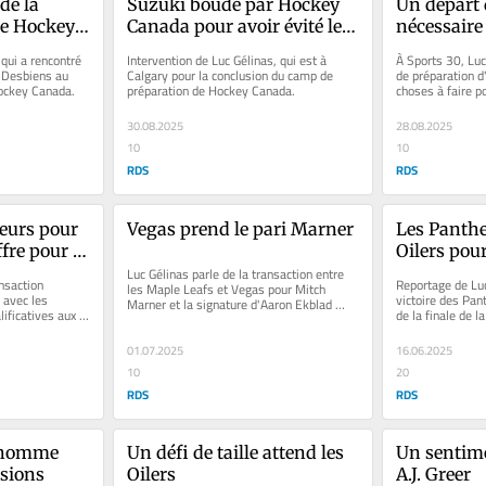
e la 
Suzuki boudé par Hockey 
Un départ 
e Hockey 
Canada pour avoir évité les 
nécessaire
Mondiaux?
qui a rencontré 
Intervention de Luc Gélinas, qui est à 
À Sports 30, Luc
Desbiens au 
Calgary pour la conclusion du camp de 
de préparation d
ockey Canada.
préparation de Hockey Canada.
choses à faire p
Canadiens pour s
30.08.2025
28.08.2025
10
10
RDS
RDS
eurs pour 
Vegas prend le pari Marner
Les Panther
fre pour 
Oilers pour
Luc Gélinas parle de la transaction entre 
avance
nsaction 
Reportage de Luc
les Maple Leafs et Vegas pour Mitch 
avec les 
victoire des Pan
Marner et la signature d'Aaron Ekblad 
ificatives aux 
de la finale de l
avec les Panthers
ouvellement...
01.07.2025
16.06.2025
10
20
RDS
RDS
'homme 
Un défi de taille attend les 
Un sentime
sions
Oilers
A.J. Greer