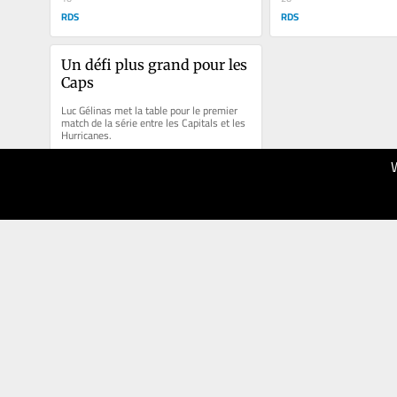
RDS
RDS
Un défi plus grand pour les 
Caps
Luc Gélinas met la table pour le premier 
match de la série entre les Capitals et les 
Hurricanes.
06.05.2025
20
RDS