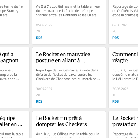
au terme du 1er 
Au 5 à 7 : Luc Gélinas met la table en vue 
Reportage de Luc
oupe Stanley 
du 1er match de la finale de la Coupe 
du Québécois A.J
ilers.
Stanley entre les Panthers et les Oilers.
et de la chance qu
séries...
05.06.2025
04.06.2025
20
20
RDS
RDS
qui a 
Le Rocket en mauvaise 
Comment le
s Gagnon
posture en allant à 
réagir?
Charlotte
prenait 
Reportage de Luc Gélinas à la suite de la 
Au 5 à 7, Luc Gél
emple de la 
défaite du Rocket de Laval contre les 
deuxième match d
vrait ses 
Checkers de Charlotte lors du match no 2 
la LAH entre le R
de la finale de l'Est.
Checkers de Char
30.05.2025
30.05.2025
20
10
RDS
RDS
équipé 
Le Rocket fin prêt à 
Le Rocket b
ller en 
dompter les Checkers
prestation
ui met la table 
Au 5 à 7, Luc Gélinas met la table pour la 
Reportage de Luc 