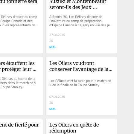
du tonnerre sera 
Suzuki et Montembeault 
seront-ils des Jeux 
olympiques?
 Gélinas discute du camp 
À Sports 30, Luc Gélinas discute de 
'Équipe Canada et des 
l'ouverture du camp de préparation 
our les représentants des 
d'Équipe Canada à Calgary en vue des Jeux 
e...
olympiques.
27.08.2025
20
RDS
s étouffent les 
Les Oilers voudront 
 protéger leur 
conserver l'avantage de la 
patinoire
 Gélinas au terme de la 
Luc Gélinas met la table pour le match no 
thers dans le match no 5 
2 de la finale de la Coupe Stanley.
a Coupe Stanley.
07.06.2025
20
RDS
nt de fierté pour 
Les Oilers en quête de 
rédemption