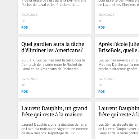
1 de la finale de l'est dans la LAH entre le 
pour la série demi-finale e
Rocket de Laval et les Checkers de 
de Laval et les Checkers d
Charlotte.
29.05.2025
28.05.2025
20
10
RDS
RDS
Quel gardien aura la tâche 
Après l'école Julie
d'éliminer les Americans?
BriseBois, quelle 
l'approche de Da
Au 5 à 7, Luc Gélinas met la table pour le 
Luc Gélinas revient sur la 
4e match de la série entre le Rocket de 
Mathieu Darche qui l'a men
Laval et les Americans de Rochester.
prochain directeur général
24.05.2025
24.05.2025
10
30
RDS
RDS
Laurent Dauphin, un grand 
Laurent Dauphin,
frère qui reste à la maison
frère qui reste à
Laurent Dauphin a pris la décision de faire 
Luc Gélinas discute de la 
de Laval sa maison en signant une entente 
de Laurent Dauphin avec l
de deux saisons. Reportage de Luc 
Laval et de la série contre
Gélinas.
de Rochester.