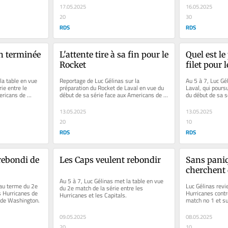
17.05.2025
16.05.2025
20
30
RDS
RDS
n terminée 
L'attente tire à sa fin pour le 
Quel est le
Rocket
filet pour 
la table en vue 
Reportage de Luc Gélinas sur la 
Au 5 à 7, Luc Gé
e entre le 
préparation du Rocket de Laval en vue du 
Laval, qui poursu
ricans de 
début de sa série face aux Americans de 
du début de sa s
Rochester.
de Rochester.
13.05.2025
13.05.2025
20
10
RDS
RDS
rebondi de 
Les Caps veulent rebondir
Sans paniqu
cherchent 
Au 5 à 7, Luc Gélinas met la table en vue 
au terme du 2e 
Luc Gélinas revie
du 2e match de la série entre les 
s Hurricanes de 
Hurricanes contre
Hurricanes et les Capitals.
s de Washington.
match no 1 et sur
Capitals pour le
09.05.2025
08.05.2025
20
10