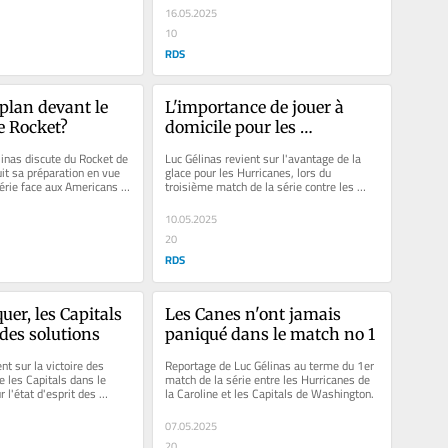
16.05.2025
10
RDS
 plan devant le 
L'importance de jouer à 
le Rocket?
domicile pour les 
Hurricanes
linas discute du Rocket de 
Luc Gélinas revient sur l'avantage de la 
it sa préparation en vue 
glace pour les Hurricanes, lors du 
érie face aux Americans 
troisième match de la série contre les 
Capitals. Également, il discute...
10.05.2025
20
RDS
er, les Capitals 
Les Canes n'ont jamais 
des solutions
paniqué dans le match no 1
nt sur la victoire des 
Reportage de Luc Gélinas au terme du 1er 
 les Capitals dans le 
match de la série entre les Hurricanes de 
 l'état d'esprit des 
la Caroline et les Capitals de Washington.
 match no 2.
07.05.2025
20