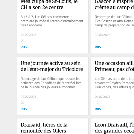
Mea culpa de St-Louis, le 
Gascon s'inspire d
CH a son 2e centre
crème au camp d
Canada
Au 5 à 7, Luc Gélinas commente la 
Reportage de Luc Gélinas, 
première journée du camp d'entraînement 
Ève Gascon et Ann-Renée 
des Canadiens.
camp de préparation de H
18.09.2025
30.08.2025
20
10
RDS
RDS
Une journée active au sein 
Une occasion aill
de l'état-major du Tricolore
Primeau; pas d'of
RHP
Reportage de Luc Gélinas qui retrace les 
Luc Gélinas parle de la tra
activités des Canadiens de Montréal lors 
envoyant Cayden Primeau 
de la journée des joueurs autonomes.
Hurricanes, des offres qual
joueurs du CH, du non-ren
02.07.2025
01.07.2025
20
10
RDS
RDS
Draisaitl, héros de la 
Leon Draisaitl, l
remontée des Oilers
des grandes occa