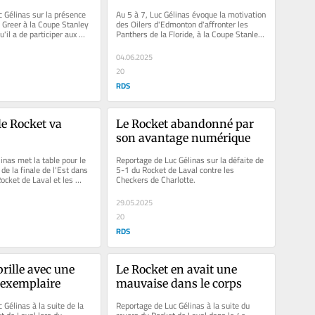
 Gélinas sur la présence 
Au 5 à 7, Luc Gélinas évoque la motivation 
 Greer à la Coupe Stanley 
des Oilers d'Edmonton d'affronter les 
'il a de participer aux 
Panthers de la Floride, à la Coupe Stanley. 
Il discute également...
04.06.2025
20
RDS
 Rocket va 
Le Rocket abandonné par 
son avantage numérique
inas met la table pour le 
Reportage de Luc Gélinas sur la défaite de 
e la finale de l'Est dans 
5-1 du Rocket de Laval contre les 
ocket de Laval et les 
Checkers de Charlotte.
lotte.
29.05.2025
20
RDS
rille avec une 
Le Rocket en avait une 
 exemplaire
mauvaise dans le corps
Gélinas à la suite de la 
Reportage de Luc Gélinas à la suite du 