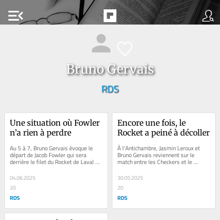
menu_open
Bruno Gervais
RDS
Une situation où Fowler 
Encore une fois, le 
n’a rien à perdre
Rocket a peiné à décoller
Au 5 à 7, Bruno Gervais évoque le 
À l'Antichambre, Jasmin Leroux et 
départ de Jacob Fowler qui sera 
Bruno Gervais reviennent sur le 
derrière le filet du Rocket de Laval 
match entre les Checkers et le 
face aux Checkers de Charlotte.
Rocket à Laval.
04.06.2025
30.05.2025
20
20
RDS
RDS