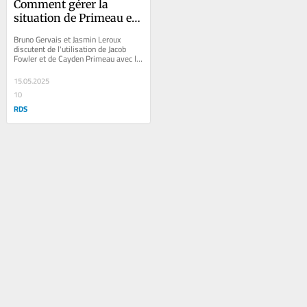
Comment gérer la 
situation de Primeau et 
Fowler ?
Bruno Gervais et Jasmin Leroux 
discutent de l'utilisation de Jacob 
Fowler et de Cayden Primeau avec le 
Rocket de Laval.
15.05.2025
10
RDS