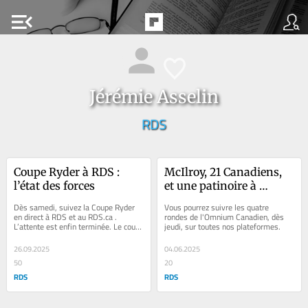
menu_open
Jérémie Asselin
RDS
Coupe Ryder à RDS : 
McIlroy, 21 Canadiens, 
l’état des forces
et une patinoire à 
birdies
Dès samedi, suivez la Coupe Ryder 
Vous pourrez suivre les quatre 
en direct à RDS et au RDS.ca . 
rondes de l'Omnium Canadien, dès 
L’attente est enfin terminée. Le coup 
jeudi, sur toutes nos plateformes.
d’envoi de la 45e Coupe Ryder sera...
26.09.2025
04.06.2025
50
20
RDS
RDS