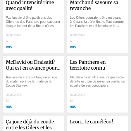
Quand intensité rime 
Marchand savoure sa 
avec qualité
revanche
Pas besoin d’être partisans des 
Les Oilers pourraient être en avant 
Oilers ou des Panthers pour savourer 
2-0 dans la série finale. Tout comme 
chaque instant de la finale où les 
les Panthers est-il besoin de le 
deux équipes ont été séparées par...
spécifier.
09.06.2025
08.06.2025
60
60
RDS
RDS
McDavid ou Draisaitl? 
Les Panthers en 
Qui est en avance pour 
territoire connu
le Conn-Smythe?
Analyse de François Gagnon en vue 
Matthew Tkachuk a assuré que cette 
du match no 2 de la finale de la 
défaite est loin de miner sa confiance 
Coupe Stanley.
et celle de ses coéquipiers.
07.06.2025
07.06.2025
50
60
RDS
RDS
Ça joue déjà du coude 
Leon... le caméléon!
entre les Oilers et les 