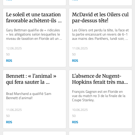
Le soleil et une taxation 
McDavid et les Oilers cul 
favorable achètent-ils 
par-dessus tête!
des championnats?
Gary Bettman qualifie de « ridicules 
Les Oilers ont perdu la tête, la face et 
» les allégations selon lesquelles le 
la partie encaissant un revers de 6-1 
niveau de taxation en Floride ait un 
aux mains des Panthers, lundi soir, 
lien direct avec les 3 présences...
en Floride.
12.06.2025
11.06.2025
50
50
RDS
RDS
Bennett : « l’animal » 
L'absence de Nugent-
qui fera sauter la 
Hopkins ferait très mal 
banque
aux Oilers
François Gagnon est en Floride en 
Brad Marchand a qualifié Sam 
vue du match no 3 de la finale de la 
Bennett d’animal!
Coupe Stanley.
11.06.2025
10.06.2025
50
50
RDS
RDS