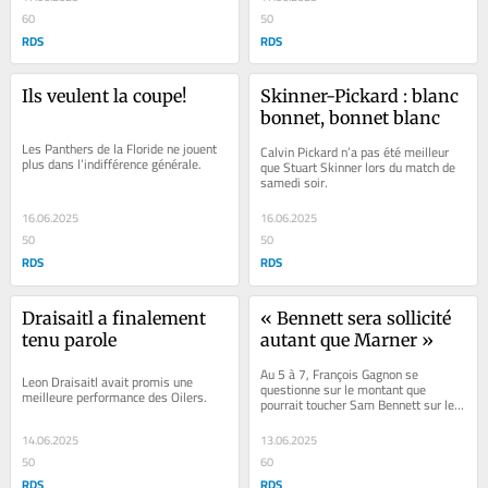
60
50
RDS
RDS
Ils veulent la coupe!
Skinner-Pickard : blanc 
bonnet, bonnet blanc
Les Panthers de la Floride ne jouent 
Calvin Pickard n’a pas été meilleur 
plus dans l’indifférence générale.
que Stuart Skinner lors du match de 
samedi soir.
16.06.2025
16.06.2025
50
50
RDS
RDS
Draisaitl a finalement 
« Bennett sera sollicité 
tenu parole
autant que Marner »
Au 5 à 7, François Gagnon se 
Leon Draisaitl avait promis une 
questionne sur le montant que 
meilleure performance des Oilers.
pourrait toucher Sam Bennett sur le 
marché des joueurs autonomes.
14.06.2025
13.06.2025
50
60
RDS
RDS