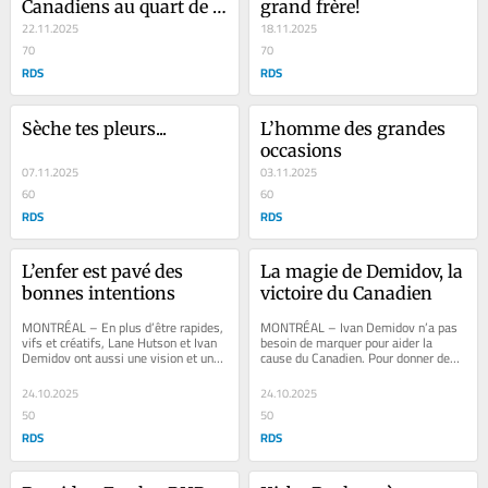
Canadiens au quart de 
grand frère!
la saison
22.11.2025
18.11.2025
70
70
RDS
RDS
Sèche tes pleurs...
L’homme des grandes 
occasions
07.11.2025
03.11.2025
60
60
RDS
RDS
L’enfer est pavé des 
La magie de Demidov, la 
bonnes intentions
victoire du Canadien
MONTRÉAL – En plus d’être rapides, 
MONTRÉAL – Ivan Demidov n’a pas 
vifs et créatifs, Lane Hutson et Ivan 
besoin de marquer pour aider la 
Demidov ont aussi une vision et une 
cause du Canadien. Pour donner des 
capacité d’anticipation qui...
victoires à son équipe. Pour soulever 
et...
24.10.2025
24.10.2025
50
50
RDS
RDS