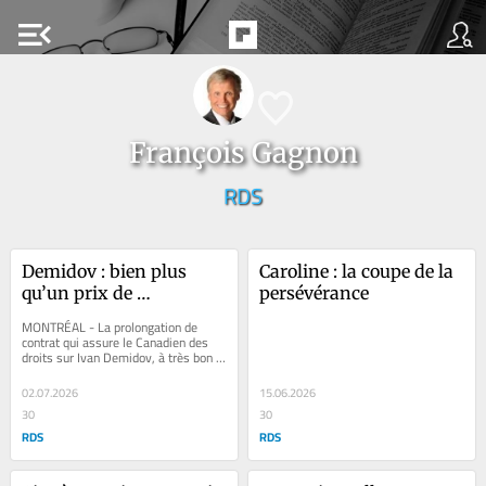
menu_open
François Gagnon
RDS
Demidov : bien plus 
Caroline : la coupe de la 
qu’un prix de 
persévérance
consolation
MONTRÉAL - La prolongation de 
contrat qui assure le Canadien des 
droits sur Ivan Demidov, à très bon 
prix, pour les neuf prochaines années, 
est...
02.07.2026
15.06.2026
30
30
RDS
RDS