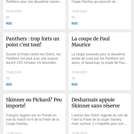
Panthers pour une deuxième saison 
Coupe Stanley qui pourrait se 
consécutive.
conclure avec une deuxième 
conquête...
20.06.2025
19.06.2025
60
50
RDS
RDS
Panthers : trop forts un 
La coupe de Paul 
point c’est tout!
Maurice
Durant la finale contre les Oilers, les 
La coupe soulevée pour la deuxième 
Panthers ont joué avec une avance 
année de suite par les Panthers est 
durant 255 minutes 49 secondes.
aussi, et beaucoup, la coupe de Paul 
Maurice.
19.06.2025
19.06.2025
50
40
RDS
RDS
Skinner ou Pickard? Peu 
Desharnais appuie 
importe!
Skinner sans réserve
François Gagnon est en Floride en 
L'ancien des Oilers regarde du coin de 
vue du match no 6 de la finale de la 
l'oeil la finale de la coupe Stanley, 
Coupe Stanley.
mais surtout, il s'inquiète pour son 
ami devant le filet.
17.06.2025
17.06.2025