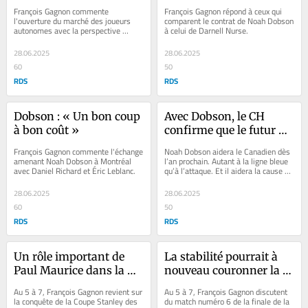
plafond qui va monter »
François Gagnon commente 
François Gagnon répond à ceux qui 
l'ouverture du marché des joueurs 
comparent le contrat de Noah Dobson 
autonomes avec la perspective 
à celui de Darnell Nurse.
d'augmentation de la masse salariale 
dans les prochaines...
28.06.2025
28.06.2025
60
50
RDS
RDS
Dobson : « Un bon coup 
Avec Dobson, le CH 
à bon coût »
confirme que le futur 
c’est maintenant!
François Gagnon commente l'échange 
Noah Dobson aidera le Canadien dès 
amenant Noah Dobson à Montréal 
l’an prochain. Autant à la ligne bleue 
avec Daniel Richard et Éric Leblanc.
qu’à l’attaque. Et il aidera la cause du 
Tricolore pour les sept...
28.06.2025
28.06.2025
60
50
RDS
RDS
Un rôle important de 
La stabilité pourrait à 
Paul Maurice dans la 
nouveau couronner la 
conquête
Floride
Au 5 à 7, François Gagnon revient sur 
Au 5 à 7, François Gagnon discutent 
la conquête de la Coupe Stanley des 
du match numéro 6 de la finale de la 