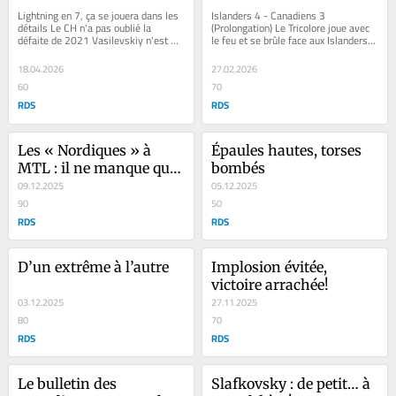
longtemps
Lightning en 7, ça se jouera dans les 
Islanders 4 - Canadiens 3 
détails Le CH n'a pas oublié la 
(Prolongation) Le Tricolore joue avec 
défaite de 2021 Vasilevskiy n'est 
le feu et se brûle face aux Islanders « 
plus aussi invincible en séries...
Il aurait fallu mieux contrôler la...
18.04.2026
27.02.2026
60
70
RDS
RDS
Les « Nordiques » à 
Épaules hautes, torses 
MTL : il ne manque que 
bombés
le feu vert de la LNH
09.12.2025
05.12.2025
90
50
RDS
RDS
D’un extrême à l’autre
Implosion évitée, 
victoire arrachée!
03.12.2025
27.11.2025
80
70
RDS
RDS
Le bulletin des 
Slafkovsky : de petit… à 