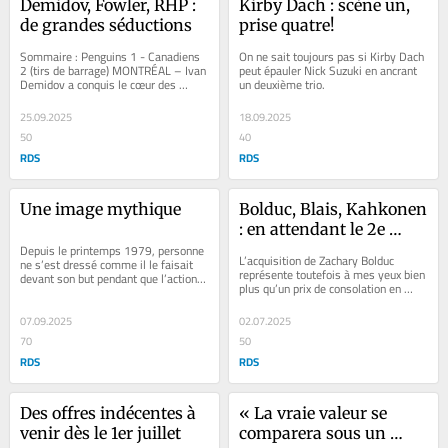
Demidov, Fowler, RHP : 
Kirby Dach : scène un, 
de grandes séductions
prise quatre!
Sommaire : Penguins 1 - Canadiens 
On ne sait toujours pas si Kirby Dach 
2 (tirs de barrage) MONTRÉAL – Ivan 
peut épauler Nick Suzuki en ancrant 
Demidov a conquis le cœur des 
un deuxième trio.
partisans du Canadien dès les 
premiers...
25.09.2025
18.09.2025
50
40
RDS
RDS
Une image mythique
Bolduc, Blais, Kahkonen 
: en attendant le 2e 
Depuis le printemps 1979, personne 
centre
L’acquisition de Zachary Bolduc 
ne s’est dressé comme il le faisait 
représente toutefois à mes yeux bien 
devant son but pendant que l’action 
plus qu’un prix de consolation en 
se déroulait à l’autre bout de la...
marge de l’incapacité de « trouver 
»...
07.09.2025
02.07.2025
70
50
RDS
RDS
Des offres indécentes à 
« La vraie valeur se 
venir dès le 1er juillet
comparera sous un 