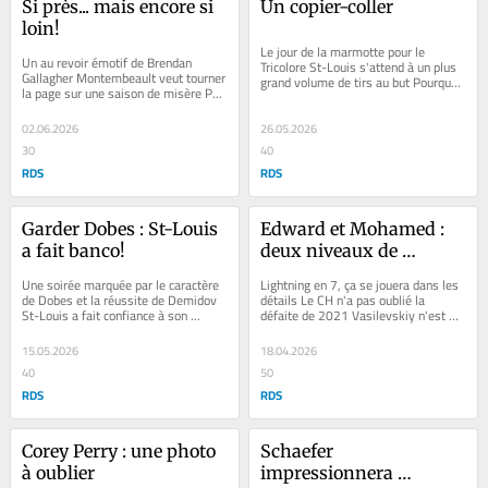
Si près... mais encore si 
Un copier-coller
loin!
Le jour de la marmotte pour le 
Un au revoir émotif de Brendan 
Tricolore St-Louis s'attend à un plus 
Gallagher Montembeault veut tourner 
grand volume de tirs au but Pourquoi 
la page sur une saison de misère Pas 
ne pas mettre Andersen davantage 
un autre ménage à trois l'an...
à...
02.06.2026
26.05.2026
30
40
RDS
RDS
Garder Dobes : St-Louis 
Edward et Mohamed : 
a fait banco!
deux niveaux de 
passion
Une soirée marquée par le caractère 
Lightning en 7, ça se jouera dans les 
de Dobes et la réussite de Demidov 
détails Le CH n'a pas oublié la 
St-Louis a fait confiance à son 
défaite de 2021 Vasilevskiy n'est 
entraîneur des gardiens « Ils ont 
plus aussi invincible en séries...
été...
15.05.2026
18.04.2026
40
50
RDS
RDS
Corey Perry : une photo 
Schaefer 
à oublier
impressionnera 