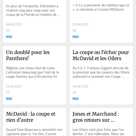
Panthers!
« Il n’y a personne de meilleur que lui 
En plus de l'emporter, Edmonton a 
», a claironné un Connor McDavid.
rivalisé coup pour coup avec ses 
rivaux de la Floride en matière de 
robustesse et d’échec-avant.
06.06.2025
05.06.2025
50
60
RDS
RDS
Un doublé pour les 
La coupe ou l'échec pour 
Panthers!
McDavid et les Oilers
Réglons une chose tout de suite : 
Au 5 à 7, François Gagnon discute de 
j’aimerais beaucoup que l’exil de la 
la pression que les joueurs des Oilers 
coupe Stanley aux USA prenne fin.
subissent à ramener une Coupe 
Stanley au Canada et du calme de 
Stuart...
05.06.2025
04.06.2025
50
50
RDS
RDS
McDavid : la coupe et 
Jones et Marchand : 
rien d’autre
gros retours sur 
l’investissement
Quand Stan Bowman a rencontré son 
Les Oilers sont plus forts que l’an 
capitaine pour la 1re fois, Connor 
dernier. C’est indéniable. Mais les 