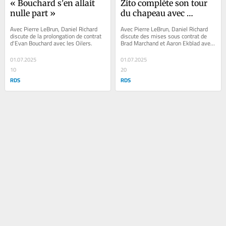
« Bouchard s'en allait 
Zito complète son tour 
nulle part »
du chapeau avec 
Marchand et Ekblad
Avec Pierre LeBrun, Daniel Richard 
Avec Pierre LeBrun, Daniel Richard 
discute de la prolongation de contrat 
discute des mises sous contrat de 
d'Evan Bouchard avec les Oilers.
Brad Marchand et Aaron Ekblad avec 
les Panthers.
01.07.2025
01.07.2025
10
20
RDS
RDS