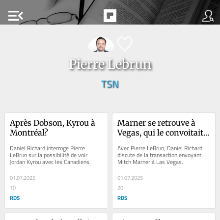
menu_open
Pierre Lebrun
TSN
Après Dobson, Kyrou à 
Marner se retrouve à 
Montréal?
Vegas, qui le convoitait 
depuis longtemps
Daniel Richard interroge Pierre 
Avec Pierre LeBrun, Daniel Richard 
LeBrun sur la possibilité de voir 
discute de la transaction envoyant 
Jordan Kyrou avec les Canadiens.
Mitch Marner à Las Vegas.
01.07.2025
01.07.2025
10
20
RDS
RDS