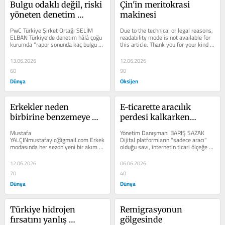
Bulgu odaklı değil, riski 
Çin'in meritokrasi 
yöneten denetim 
makinesi
yaklaşımı
PwC Türkiye Şirket Ortağı SELİM 
Due to the technical or legal reasons, 
ELBAN Türkiye’de denetim hâlâ çoğu 
readability mode is not available for 
kurumda “rapor sonunda kaç bulgu 
this article. Thank you for your kind 
yazıldı?” sorusu üzerinden...
understanding.
13.06.2026
12.06.2026
60
90
Dünya
Oksijen
Erkekler neden 
E-ticarette aracılık 
birbirine benzemeye 
perdesi kalkarken…
başladı?
Mustafa 
Yönetim Danışmanı BARIŞ SAZAK 
YALÇINmustafaylc@gmail.com Erkek 
Dijital platformların "sa­dece aracı" 
modasında her sezon yeni bir akım 
olduğu sa­vı, internetin ticari ölçe­ğe 
ortaya çıkıyor. Ancak son yıllarda 
ulaştığı ilk...
dikkat çeken asıl mesele,...
12.06.2026
06.06.2026
70
40
Dünya
Dünya
Türkiye hidrojen 
Remigrasyonun 
fırsatını yanlış 
gölgesinde