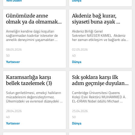
Yeni Düzen
Dünya
Günümüzde anne 
Akdeniz bağ kurar, 
olmak ya da olmamak: 
siyaseti buna ayak 
Mesele bu (mu) dur?
uydurmalı
Anneliğin kendine özgü koşulları 
Akdeniz Birliği Genel 
sağlanmadan kadınlar isteseler de 
Sekreteri NASSER KAMEL  Akdeniz 
annelik deneyimini yaşamaktan 
her zaman etkileşim ve bağlantı alanı 
kaçacaklardır. Yönetimlerin bu 
olmuştur. Hiçbir hükümetin diğer 
konuyu...
kıyılarda...
08.05.2026
02.05.2026
50
40
Yurtsever
Dünya
Karamsarlığa karşı 
Sık şoklara karşı ilk 
bellek tazelemek (3)
adım geçmişe duyulan 
özlemi bırakmak olmalı
Solun geriletilmesi, emekçi halkların 
Cambridge Üniversitesi Queens 
mücadelesini değersizleştirmez. 
Koleji Eski Rektörü MUHAMMED A. 
Ülkemizdeki ve evrensel düzeydeki 
EL-ERİAN Nobel ödüllü Michael 
devrimci mücadelelerin ufuk açıcı...
Spen­ce'in de belirttiği gibi, küre­sel...
28.04.2026
25.04.2026
40
50
Yurtsever
Dünya