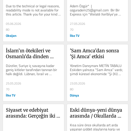
anlamasın
Due to the technical or legal reasons, 
Adem Özgür*  |  
readability mode is not available for 
ozguradem25@gmail.com  Bir Bir 
this article. Thank you for your kind 
Express için “Welatê Xerîbîye’ye 
understanding.
Yolculuk”u yazdığımda Hollanda’da 
yeniydim.[1] Bir...
05.06.2026
27.05.2026
80
70
Oksijen
İlke TV
İslam’ın ötekileri ve 
'Sam Amca’dan sonra 
Osmanlı’da dinden 
'Şi Amca' etkisi
çıkma
Dürziler, Suriye iç savaşına kadar 
Yönetim Danışmanı METİN TABALU  
geniş kitleler tarafından tanınan bir 
Eskiden yalnızca “Sam Amca” vardı; 
halk değildi. Lübnan, İsrail ve 
şimdi küresel ekonomide “Şi (Xi) 
Suriye’nin sarp dağlarına...
Amca” etkisi de hissediliyor....
25.05.2026
23.05.2026
70
80
İlke TV
Dünya
Siyaset ve edebiyat 
Eski dünya-yeni dünya 
arasında: Gerçeğin iki 
arasında / Okullarda 
farklı dili
şiddet
Kısa süre önce okullarda art arda 
yaşanan şiddet olaylarına karşı ve 