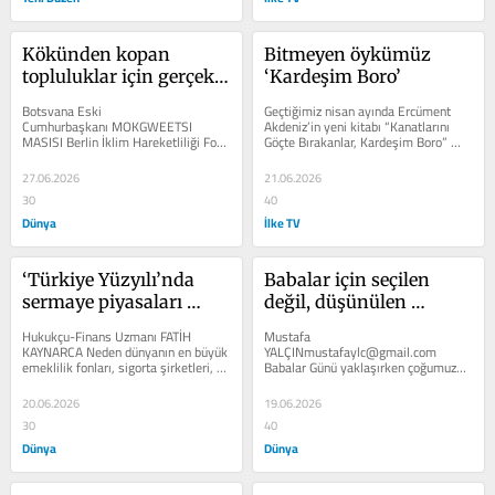
Kökünden kopan 
Bitmeyen öykümüz 
topluluklar için gerçek 
‘Kardeşim Boro’
çözümler gerekli
Botsvana Eski 
Geçtiğimiz nisan ayında Ercüment 
Cumhurbaşkanı MOKGWEETSI 
Akdeniz’in yeni kitabı “Kanatlarını 
MASISI Berlin İklim Hareketliliği Fo­
Göçte Bırakanlar, Kardeşim Boro” 
rumu’nun geçen yılki açılı­şında; 
okurlarıyla buluştu. Kitaplar...
Afrika, Güney Asya,...
27.06.2026
21.06.2026
30
40
Dünya
İlke TV
‘Türkiye Yüzyılı’nda 
Babalar için seçilen 
sermaye piyasaları 
değil, düşünülen 
vizyonu
hediyeler
Hukukçu-Finans Uzmanı FATİH 
Mustafa 
KAYNARCA Neden dünyanın en büyük 
YALÇINmustafaylc@gmail.com 
emeklilik fonları, sigor­ta şirketleri, 
Babalar Günü yaklaşırken çoğu­muzun 
egemen var­lık fonları ve uzun...
aklına ilk olarak alına­cak hediyeler 
geliyor. Oysa bir ba­bayı...
20.06.2026
19.06.2026
30
40
Dünya
Dünya