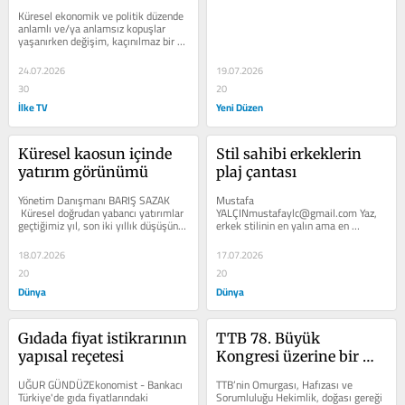
jeopolitiği
Küresel ekonomik ve politik düzende 
anlamlı ve/ya anlamsız kopuşlar 
yaşanırken değişim, kaçınılmaz bir 
sonuç oluveriyor haliyle. Mevcut...
24.07.2026
19.07.2026
30
20
İlke TV
Yeni Düzen
Küresel kaosun içinde 
Stil sahibi erkeklerin 
yatırım görünümü
plaj çantası
Yönetim Danışmanı BARIŞ SAZAK 
Mustafa 
 Küresel doğrudan yabancı yatırımlar 
YALÇINmustafaylc@gmail.com Yaz, 
geçtiğimiz yıl, son iki yıllık düşüşün 
erkek stilinin en yalın ama en 
ardından yüzde 6...
etkileyici hâlini sergilediği dönemdir. 
Kat kat giyinmenin ye­rini hafif...
18.07.2026
17.07.2026
20
20
Dünya
Dünya
Gıdada fiyat istikrarının 
TTB 78. Büyük 
yapısal reçetesi
Kongresi üzerine bir 
okuma
UĞUR GÜNDÜZEkonomist - Bankacı 
TTB’nin Omurgası, Hafızası ve 
Türkiye'de gıda fiyatlarındaki 
Sorumluluğu Hekimlik, doğası gereği 