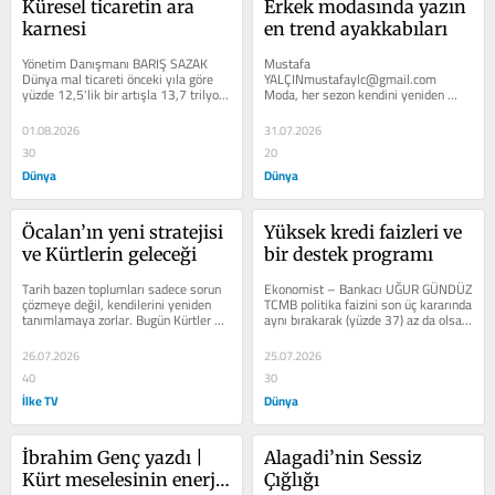
Küresel ticaretin ara 
Erkek modasında yazın 
karnesi
en trend ayakkabıları
Yönetim Danışmanı BARIŞ SAZAK 
Mustafa 
Dünya mal ticareti önceki yıla göre 
YALÇINmustafaylc@gmail.com 
yüzde 12,5'lik bir artışla 13,7 trilyon 
Moda, her sezon kendini yeni­den 
dolara ulaştı. Ancak...
yorumluyor. Ancak bazı parçalar var 
ki yalnızca bir trend ol­manın 
01.08.2026
31.07.2026
ötesine...
30
20
Dünya
Dünya
Öcalan’ın yeni stratejisi 
Yüksek kredi faizleri ve 
ve Kürtlerin geleceği
bir destek programı
Tarih bazen toplumları sadece sorun 
Ekonomist – Bankacı UĞUR GÜNDÜZ 
çözmeye değil, kendilerini yeniden 
TCMB politika faizini son üç ka­rarında 
tanımlamaya zorlar. Bugün Kürtler de 
aynı bırakarak (yüzde 37) az da olsa 
böyle bir eşiğin önünde...
düşüş beklentilerini...
26.07.2026
25.07.2026
40
30
İlke TV
Dünya
İbrahim Genç yazdı | 
Alagadi’nin Sessiz 
Kürt meselesinin enerji 
Çığlığı