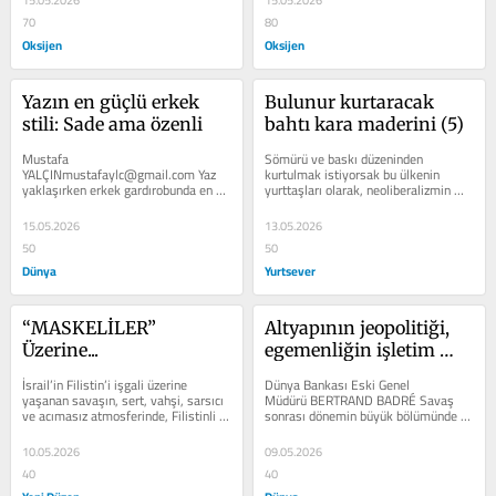
15.05.2026
15.05.2026
70
80
Oksijen
Oksijen
Yazın en güçlü erkek 
Bulunur kurtaracak 
stili: Sade ama özenli
bahtı kara maderini (5)
Mustafa 
Sömürü ve baskı düzeninden 
YALÇINmustafaylc@gmail.com Yaz 
kurtulmak istiyorsak bu ülkenin 
yaklaşırken erkek gardıro­bunda en 
yurttaşları olarak, neoliberalizmin 
büyük değişim as­lında parçalardan 
çöktüğünü kabul etmek, siyasal...
çok hissiyatta başlıyor....
15.05.2026
13.05.2026
50
50
Dünya
Yurtsever
“MASKELİLER” 
Altyapının jeopolitiği, 
Üzerine...
egemenliğin işletim 
sistemi oldu
İsrail’in Filistin’i işgali üzerine 
Dünya Bankası Eski Genel 
yaşanan savaşın, sert, vahşi, sarsıcı 
Müdürü BERTRAND BADRÉ Savaş 
ve acımasız atmosferinde, Filistinli 
sonrası dönemin büyük bölümünde 
üç kardeşin...
küresel güç itti­fakları; uçak gemileri 
ve...
10.05.2026
09.05.2026
40
40