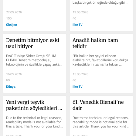
başka birçok örneğinde olduğu gibi 
ortaya çıkan tepkilerin, o...
22.05.2026
19.05.2026
100
40
Oksijen
İlke TV
Denetim bitmiyor, eski 
Anadili halkın bam 
usul bitiyor
telidir
PwC Türkiye Şirket Ortağı SELİM 
“Bir halkın her şeyini elinden 
ELBAN Denetim metodolojisi, 
alabilirsiniz, fakat dillerini korudukça 
teknolo­jinin ve özellikle yapay zekâ­
kaybettiklerini zamanla tekrar 
nın etkisiyle adım adım dönüşme...
kazanabilirler; dilini elinden...
16.05.2026
15.05.2026
60
40
Dünya
İlke TV
Yeni vergi teşvik 
61. Venedik Bienali’ne 
paketinin söyledikleri 
dair
söylemedikleri…
Due to the technical or legal reasons, 
Due to the technical or legal reasons, 
readability mode is not available for 
readability mode is not available for 
this article. Thank you for your kind 
this article. Thank you for your kind 
understanding.
understanding.