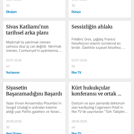
30
30
Oksijen
Dünya
Sivas Katliamı’nın 
Sessizliğin ahlakı
tarihsel arka planı
Frédéric Gros, çağdaş Fransız 
Madımak'ta yakılmak istenen 
felsefesinin önemli isimlerind en 
yalnızca otuz üç can değildi. Yakılmak 
biridir. Özellikle siyaset felsefesi, 
istenen, Cumhuriyet'in aydınlanma 
etik, hukuk, savaş, güvenlik...
fikriydi; akıldı, bilimdi, sanattı ve...
02.07.2026
02.07.2026
40
50
Yurtsever
İlke TV
Siyasetin 
Kürt hukukçular 
Başaramadığını Başardı
konferansı ve ortak 
hafıza
Yazar Vivian Avraamidou Ploumbis’in 
Dostum ve aynı zamanda doktorum 
Sevgül Uludağ’ın ardından kaleme 
olan kardiyolog Cegerxwin Polat’ın 
aldığı yazı Politis gazetesi ve Yunan 
İlke TV’de yayınlanan “Türk Tabipleri 
devlet televizyonu ERT’NİN...
Birliği’nde Kürt sorunu”...
30.06.2026
28.06.2026
30
40
Yeni Düzen
İlke TV