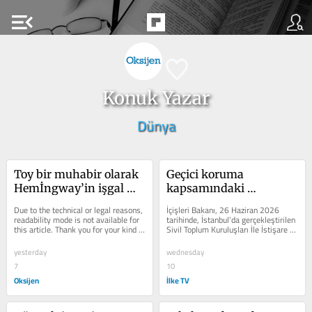
menu_open
Konuk Yazar
Dünya
Toy bir muhabir olarak 
Geçici koruma 
Hemİngway’in işgal 
kapsamındaki 
altındaki İstanbul 
göçmenlere çalışma izni 
Due to the technical or legal reasons, 
İçişleri Bakanı, 26 Haziran 2026 
serüveni
muafiyeti ne anlama 
readability mode is not available for 
tarihinde, İstanbul’da gerçekleştirilen 
this article. Thank you for your kind 
Sivil Toplum Kuruluşları İle İstişare 
geliyor?
understanding.
Toplantısı’nda...
yesterday
wednesday
7
10
Oksijen
İlke TV