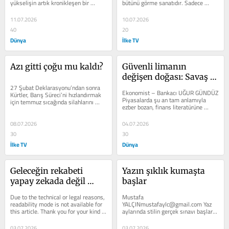
yükselişin artık kronikleşen bir 
bütünü görme sanatıdır. Sadece 
yapısal krize dönüştüğü...
semptoma bakmazsınız; hastanın...
11.07.2026
10.07.2026
40
20
Dünya
İlke TV
Azı gitti çoğu mu kaldı?
Güvenli limanın 
değişen doğası: Savaş 
27 Şubat Deklarasyonu’ndan sonra 
paradoksu
Ekonomist – Bankacı UĞUR GÜNDÜZ 
Kürtler, Barış Süreci’ni hızlandırmak 
Piyasalarda şu an tam anlamıyla 
için temmuz sıcağında silahlarını 
ezber bozan, finans literatürüne 
yaktı ve sürece yeni bir...
"savaş paradoksu" olarak...
08.07.2026
04.07.2026
30
30
İlke TV
Dünya
Geleceğin rekabeti 
Yazın şıklık kumaşta 
yapay zekada değil 
başlar
yaratıcılıkta
Due to the technical or legal reasons, 
Mustafa 
readability mode is not available for 
YALÇINmustafaylc@gmail.com Yaz 
this article. Thank you for your kind 
aylarında stilin gerçek sı­navı başlar. 
understanding.
Kışın ceketler, paltolar ve kat kat 
kombinlerle oluşturulan...
03.07.2026
03.07.2026