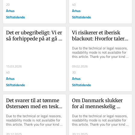
ger hol­der vand?
20
har hørt om den
40
Århus
Århus
Stiftstidende
Stiftstidende
Det er ubegribeligt: Vi er 
Vi risikerer et iberisk 
så forhippede på at gå 
blackout: Hvorfor taler 
forrest, at vi smider 
ingen om problemet 
Due to the technical or legal reasons, 
penge ud
med vores elforsyning?
readability mode is not available for 
this article. Thank you for your kind 
understanding.
15.03.2026
09.02.2026
40
30
Århus
Århus
Stiftstidende
Stiftstidende
Det svarer til at tømme 
Om Danmark slukker 
Østersøen med en teske: 
for al menneskelig 
Vores grønne 
aktivitet, ændrer det 
Due to the technical or legal reasons, 
Due to the technical or legal reasons, 
energiløsninger rækker 
ikke klimaet: Vi pisker 
readability mode is not available for 
readability mode is not available for 
this article. Thank you for your kind 
this article. Thank you for your kind 
ikke
os selv
understanding.
understanding.
20.12.2025
20.11.2025