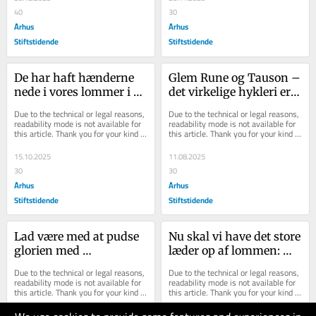
40
30
Århus
Århus
Stiftstidende
Stiftstidende
De har haft hænderne 
Glem Rune og Tauson – 
nede i vores lommer i 
det virkelige hykleri er 
årevis, når der skulle 
Europas gaskøb
Due to the technical or legal reasons, 
Due to the technical or legal reasons, 
ryddes sne og lappes 
readability mode is not available for 
readability mode is not available for 
this article. Thank you for your kind 
this article. Thank you for your kind 
asfalt
understanding.
understanding.
15.10.2025
11.08.2025
30
30
Århus
Århus
Stiftstidende
Stiftstidende
Lad være med at pudse 
Nu skal vi have det store 
glorien med 
læder op af lommen: 
klimakreditter - det er 
Indfangning af CO2 er 
Due to the technical or legal reasons, 
Due to the technical or legal reasons, 
svindel og krumspring
en dødssejler
readability mode is not available for 
readability mode is not available for 
this article. Thank you for your kind 
this article. Thank you for your kind 
understanding.
understanding.
25.07.2025
03.06.2025