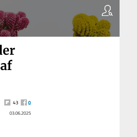
der
af
43
0
03.06.2025