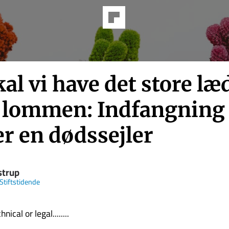
al vi have det store læ
f lommen: Indfangning 
r en dødssejler
strup
Stiftstidende
nical or legal........