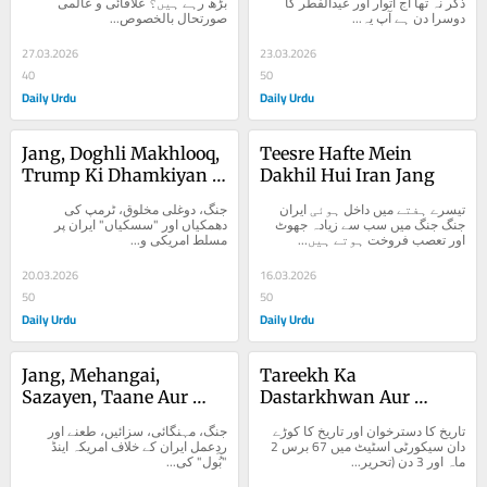
ذکر نہ تھا آج اتوار اور عیدالفطر کا 
بڑھ رہے ہیں؟ علاقائی و عالمی 
دوسرا دن ہے آپ یہ...
صورتحال بالخصوص...
27.03.2026
23.03.2026
40
50
Daily Urdu
Daily Urdu
Jang, Doghli Makhlooq, 
Teesre Hafte Mein 
Trump Ki Dhamkiyan 
Dakhil Hui Iran Jang
Aur Siskiyan
تیسرے ہفتے میں داخل ہوئی ایران 
جنگ، دوغلی مخلوق، ٹرمپ کی 
جنگ جنگ میں سب سے زیادہ جھوٹ 
دھمکیاں اور "سسکیاں" ایران پر 
اور تعصب فروخت ہوتے ہیں...
مسلط امریکی و...
20.03.2026
16.03.2026
50
50
Daily Urdu
Daily Urdu
Jang, Mehangai, 
Tareekh Ka 
Sazayen, Taane Aur 
Dastarkhwan Aur 
Radd e Amal
Tareekh Ka Kooredan
تاریخ کا دسترخوان اور تاریخ کا کوڑے 
جنگ، مہنگائی، سزائیں، طعنے اور 
دان سیکورٹی اسٹیٹ میں 67 برس 2 
ردِعمل ایران کے خلاف امریکہ اینڈ 
ماہ اور 3 دن (تحریر...
"بُول" کی...