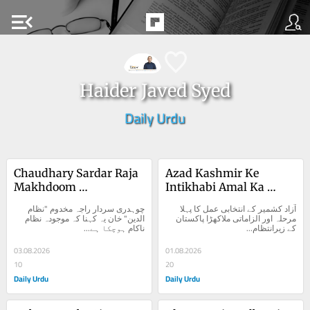
menu_open
Haider Javed Syed
Daily Urdu
Chaudhary Sardar Raja 
Azad Kashmir Ke 
Makhdoom 
Intikhabi Amal Ka 
Nizamuddin Khan
Pehla Marhala Aur 
آزاد کشمیر کے انتخابی عمل کا پہلا 
چوہدری سردار راجہ مخدوم "نظام 
Ilzamati Malakhra
مرحلہ اور الزاماتی ملاکھڑا پاکستان 
الدین" خان یہ کہنا کہ موجودہ نظام 
کے زیرانتظام...
ناکام ہوچکا ہے...
03.08.2026
01.08.2026
10
20
Daily Urdu
Daily Urdu