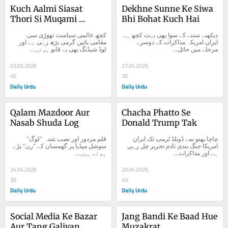
Kuch Aalmi Siasat 
Dekhne Sunne Ke Siwa 
Thori Si Muqami 
Bhi Bohat Kuch Hai
Baatein
دیکھنے سننے کے سوا بھی بہت کچھ ہے 
کچھ عالمی سیاست تھوڑی سی 
ایران امریکہ مذاکرات کے دوسرے 
مقامی باتیں گرمی بڑھ رہی ہے اور 
مرحلے میں حائل...
لوڈ شیڈنگ بھی بے قابو ہوتی...
03.05.2026
27.04.2026
40
30
Daily Urdu
Daily Urdu
Qalam Mazdoor Aur 
Chacha Phatto Se 
Nasab Shuda Log
Donald Trump Tak
چاچا پھتو سے ڈونلڈ ٹرمپ تک ایران 
قلم مزدور اور نصب شدہ "لوگ" 
امریکا جنگ بندی تادم تحریر چل رہی 
سوشل میڈیا پر گھمسان کے "رن" پڑے 
ہے اور مذاکرات...
ہوئے ہیں...
24.04.2026
20.04.2026
30
40
Daily Urdu
Daily Urdu
Social Media Ke Bazar 
Jang Bandi Ke Baad Hue 
Aur Tang Galiyan
Muzakrat