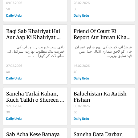
09.03.2026
28.02.2026
50
30
Daily Urdu
Daily Urdu
Baqi Sab Khairiyat Hai 
Friend Of Court Ki 
Aur Aap Ki Khairiyat 
Report Aur Imran Khan 
Naik Matloob
Ko Lahaq Bimari
فرینڈ آف کورٹ کی رپورٹ اور عمران 
باقی سب خیریت ہے اور آپ کی 
خان کو لاحق بیماری اڈیالہ جیل میں 
خیریت نیک مطلوب بھارت اسرائیل کے 
قید سابق وزیر...
ساتھ ڈٹ کر کھڑا ہے،...
27.02.2026
16.02.2026
40
40
Daily Urdu
Daily Urdu
Saneha Tarlai Kahan, 
Baluchistan Ka Aatish 
Kuch Talkh o Shereen 
Fishan
Baatein Aur Sawalaat
12.02.2026
03.02.2026
30
50
Daily Urdu
Daily Urdu
Sab Acha Kese Banaya 
Saneha Data Darbar, 