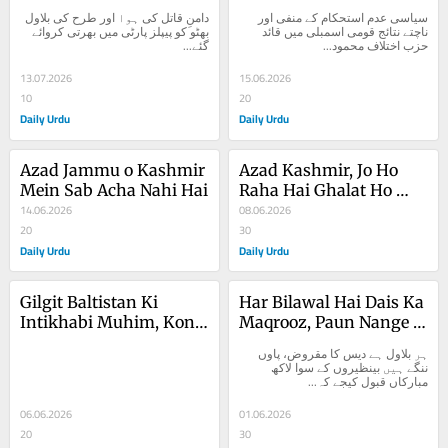
Nataij
سیاسی عدم استحکام کے منفی اور 
دامنِ قاتل کی ہوا اور طرح کی بلاول 
ناچتے نتائج قومی اسمبلی میں قائد 
بھٹو کو پیپلز پارٹی میں بھرتی کروائے 
حزب اختلاف محمود...
گئے...
13.07.2026
15.06.2026
10
20
Daily Urdu
Daily Urdu
Azad Jammu o Kashmir 
Azad Kashmir, Jo Ho 
Mein Sab Acha Nahi Hai
Raha Hai Ghalat Ho 
14.06.2026
Raha Hai
08.06.2026
20
30
Daily Urdu
Daily Urdu
Gilgit Baltistan Ki 
Har Bilawal Hai Dais Ka 
Intikhabi Muhim, Kon 
Maqrooz, Paun Nange 
Kya Bech Raha Hai?
Hain Benazeeron Ke
ہر بلاول ہے دیس کا مقروض، پاوں 
ننگے ہیں بینظیروں کے سوا لاکھ 
مبارکاں قبول کیجے کہ...
06.06.2026
01.06.2026
20
30