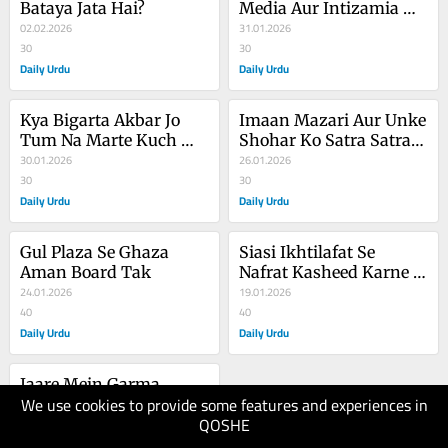
Bataya Jata Hai?
Media Aur Intizamia Ka 
02.02.2026
Murimana Tarz e Amal
31.01.2026
30
30
Daily Urdu
Daily Urdu
Kya Bigarta Akbar Jo 
Imaan Mazari Aur Unke 
Tum Na Marte Kuch 
Shohar Ko Satra Satra 
Din Aur
30.01.2026
Baras Ki Sazain
26.01.2026
30
30
Daily Urdu
Daily Urdu
Gul Plaza Se Ghaza 
Siasi Ikhtilafat Se 
Aman Board Tak
Nafrat Kasheed Karne 
24.01.2026
Ki Soch
19.01.2026
40
40
Daily Urdu
Daily Urdu
Jaare Mein Garma 
We use cookies to provide some features and experiences in
Garam Siasi 
QOSHE
Sargarmiyan
12.01.2026
50