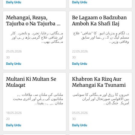
Daily Urdu
Daily Urdu
Mehangai, Reaya, 
Be Lagaam o Badzuban 
Tajurba o Na Tajurba 
Amboh Ka Shafi Ilaj
Kar Aur Shafi Ilaj
بے لگام و بدزبان انبوہ کا "شافی" علاج 
مہنگائی، رعایا، تجربہ و ناتجربہ کار 
مسلم لیگ ن کے رہنما اور سابق 
اور شافی علاج گرمی بڑھ رہی اور 
وفاقی وزیر...
مہنگائی بھی...
25.05.2026
22.05.2026
30
30
Daily Urdu
Daily Urdu
Multani Ki Multan Se 
Khabron Ka Rizq Aur 
Mulaqat
Mehangai Ka Tsunami
خبروں کا رزق اور مہنگائی کا سونامی 
ملتانی کی ملتان سے ملاقات ہم 
بین الاقوامی صورتحال اور ایران 
ملتانیوں کی پہلی اور آخری محبت 
امریکہ جنگ (ان...
ملتان ہی ہے یقیناً...
18.05.2026
05.05.2026
20
30
Daily Urdu
Daily Urdu