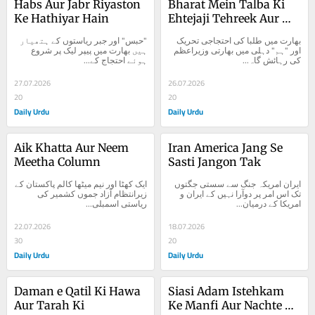
Habs Aur Jabr Riyaston 
Bharat Mein Talba Ki 
Ke Hathiyar Hain
Ehtejaji Tehreek Aur 
Hum
بھارت میں طلبا کی احتجاجی تحریک 
"حبس" اور جبر ریاستوں کے ہتھیار 
اور "ہم" دہلی میں بھارتی وزیراعظم 
ہیں بھارت میں پیپر لیک پر شروع 
کی رہائش گاہ...
ہوئے احتجاج کے...
27.07.2026
26.07.2026
20
20
Daily Urdu
Daily Urdu
Aik Khatta Aur Neem 
Iran America Jang Se 
Meetha Column
Sasti Jangon Tak
ایران امریکہ جنگ سے سستی جگتوں 
ایک کھٹا اور نیم میٹھا کالم پاکستان کے 
تک اس امر پر دوآرا نہیں کے ایران و 
زیرانتظام آزاد جموں کشمیر کی 
امریکا کے درمیان...
ریاستی اسمبلی...
22.07.2026
18.07.2026
30
20
Daily Urdu
Daily Urdu
Daman e Qatil Ki Hawa 
Siasi Adam Istehkam 
Aur Tarah Ki
Ke Manfi Aur Nachte 