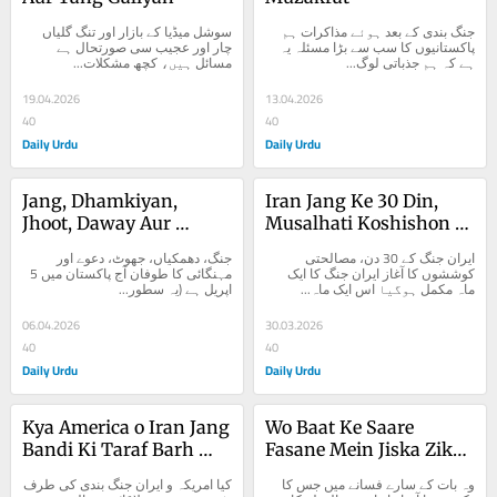
جنگ بندی کے بعد ہوئے مذاکرات ہم 
سوشل میڈیا کے بازار اور تنگ گلیاں 
پاکستانیوں کا سب سے بڑا مسئلہ یہ 
چار اور عجیب سی صورتحال ہے 
ہے کہ ہم جذباتی لوگ...
مسائل ہیں، کچھ مشکلات...
19.04.2026
13.04.2026
40
40
Daily Urdu
Daily Urdu
Jang, Dhamkiyan, 
Iran Jang Ke 30 Din, 
Jhoot, Daway Aur 
Musalhati Koshishon 
Mehangai Ka Tufan
Ka Aghaz
ایران جنگ کے 30 دن، مصالحتی 
جنگ، دھمکیاں، جھوٹ، دعوے اور 
کوششوں کا آغاز ایران جنگ کا ایک 
مہنگائی کا طوفان آج پاکستان میں 5 
ماہ مکمل ہوگیا اس ایک ماہ...
اپریل ہے (یہ سطور...
06.04.2026
30.03.2026
40
40
Daily Urdu
Daily Urdu
Kya America o Iran Jang 
Wo Baat Ke Saare 
Bandi Ki Taraf Barh 
Fasane Mein Jiska Zikr 
Rahe Hain?
Na Tha
وہ بات کے سارے فسانے میں جس کا 
کیا امریکہ و ایران جنگ بندی کی طرف 