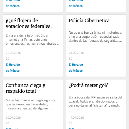
de México
de México
¡Qué flojera de 
Policía Cibernética
votaciones federales!
No es una fuerza única ni misteriosa, 
En la era de la información, el 
sino una corporación  especializada 
internet y la IA, las opiniones 
dentro de las fuerzas de seguridad 
emocionales, las narrativas virales y 
encargadas de prevenir, investigar 
las fake news, ganan terreno frente a 
y...
quien sí...
22.07.2026
21.07.2026
20
30
El Heraldo
El Heraldo
de México
de México
Confianza ciega y 
¿Podrá meter gol?
respaldo total
En la época del PRI nadie se salía del 
Meter las manos al fuego significa 
guacal. Todos eran disciplinados y 
que tú garantizas honestidad, 
para no dañar al “sistema”, y mucho 
inocencia y lealtad de alguien. 
menos al Presidente, los...
Expresas confianza absoluta en otra 
persona, estando...
20.07.2026
17.07.2026
20
20