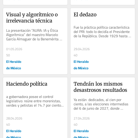
Visual y algorítmico o 
El dedazo
irrelevancia técnica
Fue la práctica política característica 
La presentación “AURA: IA y Ética 
del PRI: todo lo decidía el Presidente 
Algorítmica” del maestro Marcelo 
de la República. Desde 1929 hasta 
García Almaguer de la Benemérita 
1994, los mejores amigos y más...
Universidad Autónoma de Puebla 
(BUAP) es...
01.05.2026
29.04.2026
50
40
El Heraldo
El Heraldo
de México
de México
Haciendo política
Tendrán los mismos 
desastrosos resultados
a gobernadora posee el control 
Ya están  dedicados, al cien por 
legislativo: reúne entre morenistas, 
ciento, a las elecciones intermedias 
verdes y petistas el 74.7 por ciento 
del 6 de junio de 2027, donde 
de los diputados lo cales. El restante 
renovaremos la totalidad de la 
25.3...
Cámara Baja, 17...
28.04.2026
27.04.2026
40
40
El Heraldo
El Heraldo
de México
de México