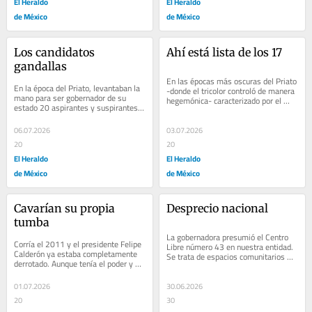
El Heraldo
El Heraldo
de México
de México
Los candidatos 
Ahí está lista de los 17
gandallas
En las épocas más oscuras del Priato 
En la época del Priato, levantaban la 
-donde el tricolor controló de manera 
mano para ser gobernador de su 
hegemónica- caracterizado por el 
estado 20 aspirantes y suspirantes, 
presidencialismo absoluto, no...
pero todos sabían que el 
privilegiado...
06.07.2026
03.07.2026
20
20
El Heraldo
El Heraldo
de México
de México
Cavarían su propia 
Desprecio nacional
tumba
La gobernadora presumió el Centro 
Corría el 2011 y el presidente Felipe 
Libre número 43 en nuestra entidad. 
Calderón ya estaba completamente 
Se trata de espacios comunitarios 
derrotado. Aunque tenía el poder y el 
enfocados a ofrecer servicios 
manejo de la chequera, era un 
especializados...
muerto...
01.07.2026
30.06.2026
20
30