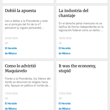
Dobló la apuesta
La industria del 
chantaje
Van a doblar a la Presidenta y este 
En el derecho penal mexicano no se 
es el principio del fin de la 4T 
tipifica de forma independiente en la 
pensaron (y siguen pensando) 
legislación federal como un delito 
millones de mexicanos, al conocer el 
autónomo. Se subsume dentro del 
misil nuclear...
delito...
20.05.2026
18.05.2026
40
40
El Heraldo
El Heraldo
de México
de México
Como lo advirtió 
It was the economy, 
Maquiavelo
stupid
Frente a la Presidenta, los líderes del 
Verde se desviven en elogios hacia 
ella. Apoyan en público el rumbo de 
nación y el proyecto de país,...
15.05.2026
13.05.2026
40
30
El Heraldo
El Heraldo
de México
de México