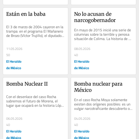
Están en la baba
No lo acusan de 
narcogobernador
El 3 de marzo de 2004 cayeron en la 
En mayo de 2015 inicié una serie de 
trampa: en el programa El Mañanero 
columnas sobre la terrible y penosa 
de Brozo (Víctor Trujillo), el diputado 
situación de Colima. La historia de 
panista Federico Döring entregó un...
esa entidad está plagada de...
11.05.2026
08.05.2026
50
40
El Heraldo
El Heraldo
de México
de México
Bomba Nuclear II
Bomba nuclear para 
México
Con el desenlace del caso Rocha 
En el caso Rocha Moya solamente 
sabremos el futuro de Morena, el 
existen dos orígenes posibles: es un 
lugar que ocupará en la historia López 
vulgar narcotraficante descubierto o 
Obrador y el camino que tomará el 
es un invento del gobierno de Donald 
sexenio...
Trump....
06.05.2026
04.05.2026
40
40
El Heraldo
El Heraldo
de México
de México