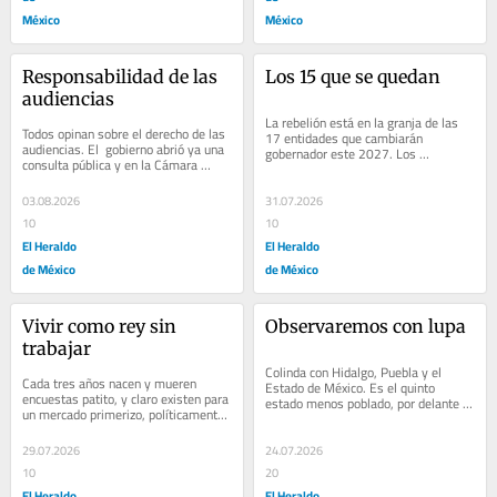
México
México
Responsabilidad de las 
Los 15 que se quedan
audiencias
La rebelión está en la granja de las 
Todos opinan sobre el derecho de las 
17 entidades que cambiarán 
audiencias. El  gobierno abrió ya una 
gobernador este 2027. Los 
consulta pública y en la Cámara 
mandatarios salientes quieren meter 
Nacional de la Industria de la Radio 
con calzador a sus...
y...
03.08.2026
31.07.2026
10
10
El Heraldo
El Heraldo
de México
de México
Vivir como rey sin 
Observaremos con lupa
trabajar
Colinda con Hidalgo, Puebla y el 
Cada tres años nacen y mueren 
Estado de México. Es el quinto 
encuestas patito, y claro existen para 
estado menos poblado, por delante 
un mercado primerizo, políticamente 
de Nayarit, Campeche, Baja 
muy mal preparado, y porque 
California Sur y Colima....
suponen que...
29.07.2026
24.07.2026
10
20
El Heraldo
El Heraldo