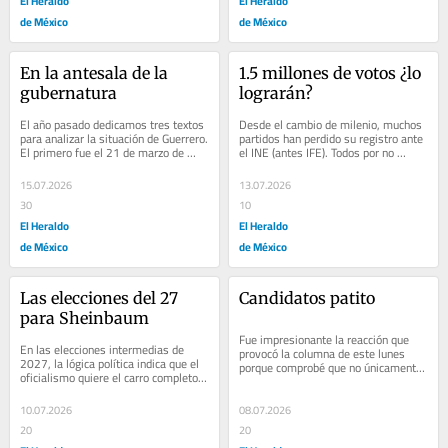
El Heraldo
El Heraldo
de México
de México
En la antesala de la 
1.5 millones de votos ¿lo 
gubernatura
lograrán?
El año pasado dedicamos tres textos 
Desde el cambio de milenio, muchos 
para analizar la situación de Guerrero. 
partidos han perdido su registro ante 
El primero fue el 21 de marzo de 
el INE (antes IFE). Todos por no 
2025, que titulamos ¿Gobernadora 
alcanzar al menos 3% de la votación...
Afro...
15.07.2026
13.07.2026
30
10
El Heraldo
El Heraldo
de México
de México
Las elecciones del 27 
Candidatos patito
para Sheinbaum
Fue impresionante la reacción que 
En las elecciones intermedias de 
provocó la columna de este lunes 
2027, la lógica política indica que el 
porque comprobé que no únicamente 
oficialismo quiere el carro completo. 
este reportero se indigna ante los 
¿Qué partido en el mundo no desea...
candidatos...
10.07.2026
08.07.2026
20
20