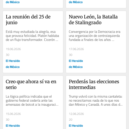
de México
de México
La reunión del 25 de 
Nuevo León, la Batalla 
junio
de Stalingrado
Está muy estudiada la alegría, esa 
Convergencia por la Democracia era 
que provoca felicidad. Platón hablaba 
una organización de centroizquierda 
de un flujo transformador. Cicerón 
fundada a finales de los años 
decía que era un gran estado del...
noventa. En 1996, para ser precisos, 
Dante...
19.06.2026
17.06.2026
30
30
El Heraldo
El Heraldo
de México
de México
Creo que ahora sí va en 
Perderás las elecciones 
serio
intermedias
La lógica política indicaba que el 
Trump volvió con la misma cantaleta: 
gobierno federal cedería ante las 
no necesitamos nada de lo que nos 
amenazas de boicot a la inauguración 
dan México y Canadá. A unos días de 
del Mundial por parte de la 
que en Washington se lleve a cabo 
Coordinadora...
la...
15.06.2026
12.06.2026
30
20
El Heraldo
El Heraldo