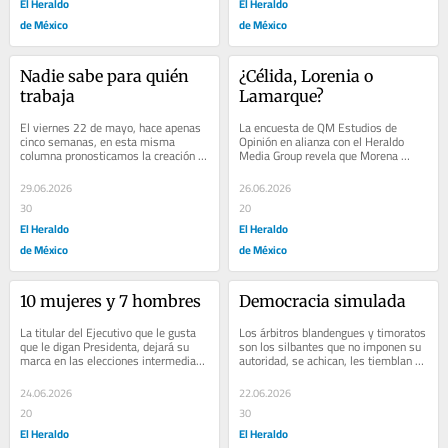
El Heraldo
El Heraldo
de México
de México
Nadie sabe para quién 
¿Célida, Lorenia o 
trabaja
Lamarque?
El viernes 22 de mayo, hace apenas 
La encuesta de QM Estudios de 
cinco semanas, en esta misma 
Opinión en alianza con el Heraldo 
columna pronosticamos la creación 
Media Group revela que Morena 
de dos nuevos partidos en México. El 
mantiene una posición muy 
INE y...
dominante y cómoda, de cara...
29.06.2026
26.06.2026
30
20
El Heraldo
El Heraldo
de México
de México
10 mujeres y 7 hombres
Democracia simulada
La titular del Ejecutivo que le gusta 
Los árbitros blandengues y timoratos 
que le digan Presidenta, dejará su 
son los silbantes que no imponen su 
marca en las elecciones intermedias 
autoridad, se achican, les tiemblan 
de 2027. Todos los ex mandatarios, 
las corvas ante las estrellas, dejan...
por...
24.06.2026
22.06.2026
20
30
El Heraldo
El Heraldo