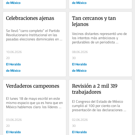
de México
de México
Celebraciones ajenas
Tan cercanos y tan 
lejanos
Se llevó “carro completo” el Partido 
Vecinos distantes representó uno de 
Revolucionario Institucional en las 
los intentos más ambiciosos y 
pasadas elecciones dominicales en 
perdurables de un periodista 
Coahuila, donde se renovó el 
extranjero por comprender la 
congreso...
complejidad mexicana....
10.06.2026
08.06.2026
20
30
El Heraldo
El Heraldo
de México
de México
Verdaderos campeones
Revisión a 2 mil 319 
trabajadores
El lunes 18 de mayo escribí en este 
El Congreso del Estado de México 
mismo espacio que ya es hora que en 
cumplió al 100 por ciento con la 
México hablemos claro: los líderes de 
presentación de las declaraciones 
la CNTE merecen cárcel, porque se...
patrimoniales y de intereses 
correspondientes...
03.06.2026
02.06.2026
20
30
El Heraldo
El Heraldo