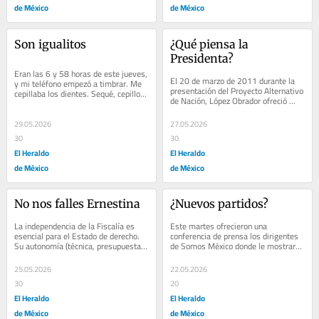
de México
de México
Son igualitos
¿Qué piensa la 
Presidenta?
Eran las 6 y 58 horas de este jueves, 
El 20 de marzo de 2011 durante la 
y mi teléfono empezó a timbrar. Me 
presentación del Proyecto Alternativo 
cepillaba los dientes. Sequé, cepillo, 
de Nación, López Obrador ofreció 
manos y boca, y seguía bailando...
abrir el mercado de las...
29.05.2026
27.05.2026
30
30
El Heraldo
El Heraldo
de México
de México
No nos falles Ernestina
¿Nuevos partidos?
La independencia de la Fiscalía es 
Este martes ofrecieron una 
esencial para el Estado de derecho. 
conferencia de prensa los dirigentes 
Su autonomía (técnica, presupuestal, 
de Somos México donde le mostraron 
de gestión y de decisión) garantiza...
a mis colegas reporteros un oficio del 
Instituto...
25.05.2026
22.05.2026
30
20
El Heraldo
El Heraldo
de México
de México