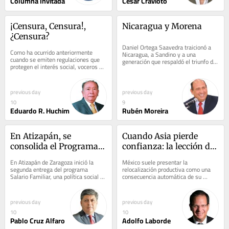
Columna Invitada
César Cravioto
¡Censura, Censura!, 
Nicaragua y Morena
¿Censura?
Daniel Ortega Saavedra traicionó a 
Como ha ocurrido anteriormente 
Nicaragua, a Sandino y a una 
cuando se emiten regulaciones que 
generación que respaldó el triunfo de 
protegen el interés social, voceros y 
la Revolución. ¿Cómo no estar con 
periodistas de radio y televisión 
aquellos...
han...
previous day
previous day
10
9
Eduardo R. Huchim
Rubén Moreira
En Atizapán, se 
Cuando Asia pierde 
consolida el Programa 
confianza: la lección de 
Salario Familiar
Toyota para México
En Atizapán de Zaragoza inició la 
México suele presentar la 
segunda entrega del programa 
relocalización productiva como una 
Salario Familiar, una política social 
consecuencia automática de su 
que este año beneficiará a 20 mil 
cercanía con Estados Unidos y del 
familias...
acceso preferencial...
previous day
previous day
10
10
Pablo Cruz Alfaro
Adolfo Laborde