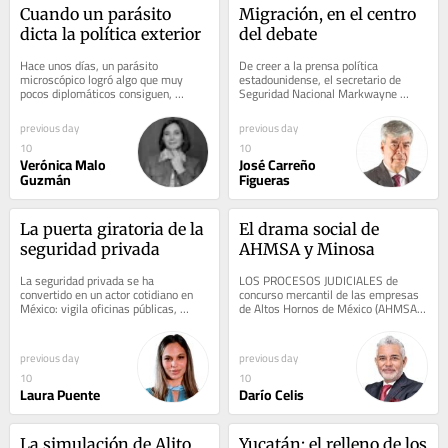
Cuando un parásito 
Migración, en el centro 
dicta la política exterior
del debate
Hace unos días, un parásito 
De creer a la prensa política 
microscópico logró algo que muy 
estadounidense, el secretario de 
pocos diplomáticos consiguen, 
Seguridad Nacional Markwayne 
incluso después de años de carrera, 
Mullin está en problemas políticos 
incontables...
porque los...
previous day
previous day
10
10
Verónica Malo
José Carreño
Guzmán
Figueras
La puerta giratoria de la 
El drama social de 
seguridad privada
AHMSA y Minosa
La seguridad privada se ha 
LOS PROCESOS JUDICIALES de 
convertido en un actor cotidiano en 
concurso mercantil de las empresas 
México: vigila oficinas públicas, 
de Altos Hornos de México (AHMSA) 
hospitales, museos, bancos, 
ya tienen como fecha tentativa de la 
fraccionamientos,...
segunda subasta...
previous day
previous day
10
10
Laura Puente
Darío Celis
La simulación de Alito
Yucatán: el relleno de los 