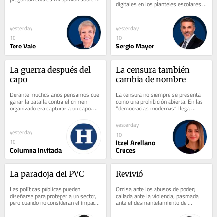
digitales en los planteles escolares 
posibilidad de prohibir el uso de...
de educación primaria y secundaria 
en nuestro...
yesterday
yesterday
10
10
Tere Vale
Sergio Mayer
La guerra después del 
La censura también 
capo
cambia de nombre
Durante muchos años pensamos que 
La censura no siempre se presenta 
ganar la batalla contra el crimen 
como una prohibición abierta. En las 
organizado era capturar a un capo. 
“democracias modernas” llega 
Cada detención se anunciaba como 
disfrazada de regulaciones, nuevas 
un golpe...
facultades...
yesterday
yesterday
10
Itzel Arellano
10
Columna Invitada
Cruces
La paradoja del PVC
Revivió
Las políticas públicas pueden 
Omisa ante los abusos de poder; 
diseñarse para proteger a un sector, 
callada ante la violencia; pasmada 
pero cuando no consideran el impacto 
ante el desmantelamiento de 
sobre toda la cadena productiva 
Instituciones; revivió la CNDH de 
terminan...
Rosario Piedra...