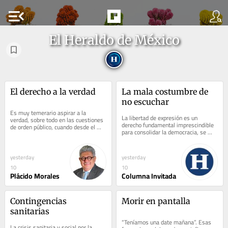
menu_open
El Heraldo de México
El derecho a la verdad
La mala costumbre de 
no escuchar
Es muy temerario aspirar a la 
La libertad de expresión es un 
verdad, sobre todo en las cuestiones 
derecho fundamental imprescindible 
de orden público, cuando desde el 
para consolidar la democracia, se 
poder político se ha mentido a veces 
trata de la posibilidad real y material 
con...
de...
yesterday
yesterday
10
10
Plácido Morales
Columna Invitada
Contingencias 
Morir en pantalla
sanitarias
“Teníamos una date mañana”. Esas 
La crisis sanitaria y social por la 