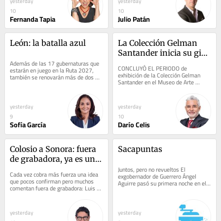
yesterday
yesterday
10
10
Fernanda Tapia
Julio Patán
León: la batalla azul
La Colección Gelman 
Santander inicia su gira 
Además de las 17 gubernaturas que 
internacional
CONCLUYÓ EL PERIODO de 
estarán en juego en la Ruta 2027, 
exhibición de la Colección Gelman 
también se renovarán más de dos 
Santander en el Museo de Arte 
mil alcaldías en el país. Una de las 
Moderno y, tal como estaba previsto, 
más...
comienza ahora su gira...
yesterday
yesterday
9
10
Sofía García
Darío Celis
Colosio a Sonora: fuera 
Sacapuntas
de grabadora, ya es un 
hecho
Juntos, pero no revueltos El 
Cada vez cobra más fuerza una idea 
exgobernador de Guerrero Ángel 
que pocos confirman pero muchos 
Aguirre pasó su primera noche en el 
comentan fuera de grabadora: Luis 
Centro Federal de Reinserción Social 
Donaldo Colosio Riojas será 
Número 1,...
candidato de...
yesterday
yesterday