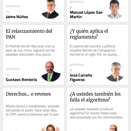
yesterday
yesterday
8
Manuel López San
10
Jaime Núñez
Martín
El relanzamiento del 
¿Y quién aplica el 
PAN
reglamento?
El Partido Acción Nacional vive la 
El poema del escritor y político 
peor de sus crisis: lograron en las 
español Ramón de Campoamor, 
pasadas elecciones muy pocos 
escrito en el siglo XIX, se ajusta, 
puestos de elección popular, sus 
como un guante, a las ambiciones de 
líderes son de...
muchos...
yesterday
yesterday
8
José Carreño
10
Gustavo Rentería
Figueras
Derechos... o reveses
¿A ustedes también les 
falla el algoritmo?
Mucho brinco y sombrerazo, estando 
¿A ustedes también la falla el 
tan parejo el suelo. Hace unos días, 
algoritmo? El Doctor Patán está 
la CIRT volvió a intensear por lo que 
desconcertado con los movimientos 
llamaremos de forma breve: la 
no solicitados que tienen lugar en sus 
nueva...
redes. No...