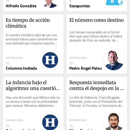
10
8
Alfredo González
Sacapuntas
Es tiempo de acción 
El número como destino
climática
Los héroes numerados es el tercer 
El cambio climático dejó de ser una 
libro que Juan Villoro dedica al futbol, 
amenaza futura para convertirse en 
después de Dios es redondo, de 
una realidad que impacta nuestra 
2006, y Balón dividido, de 2014. Lo 
vida cotidiana. Sequías más 
leí,...
intensas,...
previous day
previous day
10
10
Columna Invitada
Pedro Ángel Palou
La infancia bajo el 
Respuesta inmediata 
algoritmo: una cuestión 
contra el despojo en la 
de soberanía nacional
CDMX
Hay una discusión que México aún no 
La Jefa de Gobierno, Clara Brugada, 
se atreve a tener con la profundidad 
presentó, junto con el Presidente del 
que merece. Mientras debatimos 
Tribunal, la Fiscalía, la Secretaría de 
carreteras, presupuestos, 
Seguridad Ciudadana y la...
seguridad,...
previous day
previous day
10
10