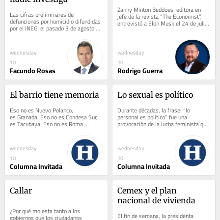
Zanny Minton Beddoes, editora en 
Las cifras preliminares de 
jefe de la revista “The Economist”, 
defunciones por homicidio difundidas 
entrevistó a Elon Musk el 24 de julio 
por el INEGI el pasado 3 de agosto 
de 2026. La entrevista no se puede...
confirman que entre 2024 y 2025 
efectivamente se...
wednesday
wednesday
10
10
Facundo Rosas
Rodrigo Guerra
El barrio tiene memoria
Lo sexual es político
Eso no es Nuevo Polanco, 
Durante décadas, la frase: “lo 
es Granada. Eso no es Condesa Sur, 
personal es político” fue una 
es Tacubaya. Eso no es Roma 
provocación de la lucha feminista que 
Oriente, es la Doctores. Ninguno de 
incomodó a quienes preferían 
esos nombres...
mantener...
wednesday
wednesday
10
10
Columna Invitada
Columna Invitada
Callar
Cemex y el plan 
nacional de vivienda
¿Por qué molesta tanto a los 
El fin de semana, la presidenta 
gobiernos que los ciudadanos 