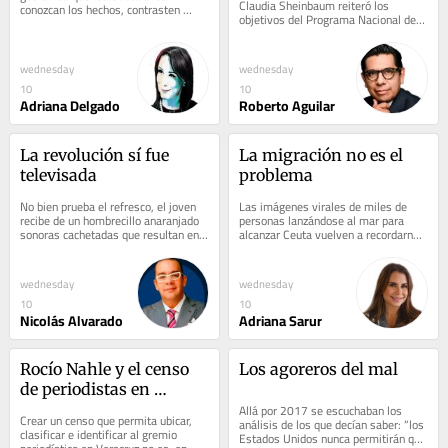
Claudia Sheinbaum reiteró los 
conozcan los hechos, contrasten 
objetivos del Programa Nacional de 
versiones y formen su propio juicio? 
Vivienda 2026-2030 que tiene como 
¿Por qué incomoda...
eje principal la...
wednesday
wednesday
10
10
Adriana Delgado
Roberto Aguilar
La revolución sí fue 
La migración no es el 
televisada
problema
No bien prueba el refresco, el joven 
Las imágenes virales de miles de 
recibe de un hombrecillo anaranjado 
personas lanzándose al mar para 
sonoras cachetadas que resultan en 
alcanzar Ceuta vuelven a recordarnos 
una expresión de éxtasis en su 
una verdad inherente a la humanidad: 
rostro....
la...
wednesday
wednesday
10
10
Nicolás Alvarado
Adriana Sarur
Rocío Nahle y el censo 
Los agoreros del mal
de periodistas en 
Veracruz
Allá por 2017 se escuchaban los 
Crear un censo que permita ubicar, 
análisis de los que decían saber: “los 
clasificar e identificar al gremio 
Estados Unidos nunca permitirán que 