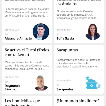
escándalos
La tarde del jueves pasado, Alejandro 
El relleno sanitario de Kanasín, 
Moreno, senador y dirigente nacional 
operado por la empresa SANA, 
del PRI, subió en X un video donde se 
vinculada al grupo empresarial de 
queja de la resolución del INE que...
José Antonio Loret de Mola Gómory, 
fue clausurado...
previous day
previous day
10
10
Alejandro Almazán
Sofía García
Se activa el Tucol (Todos 
Sacapuntas
contra Lenia)
Comparten visión sobre IA Puntos de 
Más que diferencias, la tirria de 
coincidencia encontraron la 
varios ministros de la Corte contra su 
presidenta Claudia Sheinbaum y el 
compañera Lenia Batres, se dio 
secretario de Estado de El Vaticano, 
prácticamente desde que se enfundó 
Pietro...
en la...
previous day
previous day
10
Raymundo
10
Sánchez
Sacapuntas
Los homicidios que 
¿Un mundo sin dinero?
nadie investiga