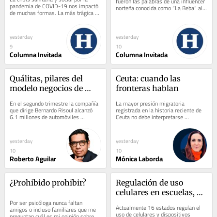
fueron las palabras de una influencer 
pandemia de COVID-19 nos impactó 
norteña conocida como “La Beba” al 
de muchas formas. La más trágica de 
enterarse del asesinato de César...
ellas, sin duda, fue la pérdida de 
miles...
yesterday
yesterday
9
10
Columna Invitada
Columna Invitada
Quálitas, pilares del 
Ceuta: cuando las 
modelo negocios de 
fronteras hablan
largo plazo
En el segundo trimestre la compañía 
La mayor presión migratoria 
que dirige Bernardo Risoul alcanzó 
registrada en la historia reciente de 
6.1 millones de automóviles 
Ceuta no debe interpretarse 
asegurados, un nivel récord al sumar 
únicamente como una crisis 
119 mil...
migratoria, lo que ocurre...
yesterday
yesterday
10
10
Roberto Aguilar
Mónica Laborda
¿Prohibido prohibir?
Regulación de uso 
celulares en escuelas, un 
Por ser psicóloga nunca faltan 
paso hacia prevención 
Actualmente 16 estados regulan el 
amigos o incluso familiares que me 
de la violencia digital
uso de celulares y dispositivos 
preguntan cuál es mi opinión sobre la 