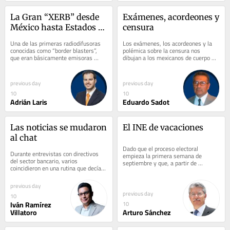
La Gran “XERB” desde 
Exámenes, acordeones y 
México hasta Estados 
censura
Unidos
Una de las primeras radiodifusoras 
Los exámenes, los acordeones y la 
conocidas como “border blasters”, 
polémica sobre la censura nos 
que eran básicamente emisoras 
dibujan a los mexicanos de cuerpo 
fronterizas muy potentes que 
entero. Es la imagen que 
transmitían...
proyectamos en el...
previous day
previous day
10
10
Adrián Laris
Eduardo Sadot
Las noticias se mudaron 
El INE de vacaciones
al chat
Dado que el proceso electoral 
Durante entrevistas con directivos 
empieza la primera semana de 
del sector bancario, varios 
septiembre y que, a partir de 
coincidieron en una rutina que decía 
entonces todos los días y horas son 
mucho sobre la forma en que 
hábiles para los...
consumían...
previous day
previous day
10
Iván Ramírez
10
Villatoro
Arturo Sánchez