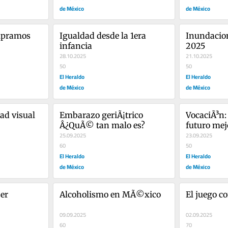
de México
de México
pramos 
Igualdad desde la 1era 
Inundacio
infancia
2025
28.10.2025
21.10.2025
50
50
El Heraldo
El Heraldo
de México
de México
ad visual
Embarazo geriÃ¡trico 
VocaciÃ³n:
Â¿QuÃ© tan malo es?
futuro mej
25.09.2025
23.09.2025
60
50
El Heraldo
El Heraldo
de México
de México
er 
Alcoholismo en MÃ©xico
El juego c
09.09.2025
02.09.2025
60
70