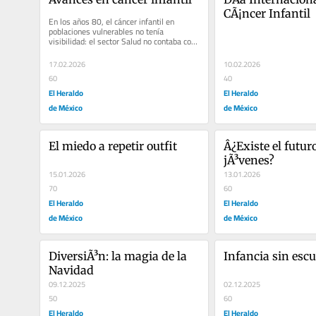
CÃ¡ncer Infantil
En los años 80, el cáncer infantil en 
poblaciones vulnerables no tenía 
visibilidad: el sector Salud no contaba con 
un protocolo claro de atención,...
17.02.2026
10.02.2026
60
40
El Heraldo
El Heraldo
de México
de México
El miedo a repetir outfit
Â¿Existe el futuro
jÃ³venes?
15.01.2026
13.01.2026
70
60
El Heraldo
El Heraldo
de México
de México
DiversiÃ³n: la magia de la 
Infancia sin escu
Navidad
09.12.2025
02.12.2025
50
60
El Heraldo
El Heraldo