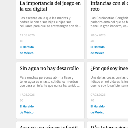
La importancia del juego en 
Infancias con el 
la era digital
roto
Las escenas en la que las madres y 
Las Cardiopatías Congénit
padres le dan a sus hijas e hijas sus 
padecimiento del que se ha
celulares para que se entretengan son de 
tiene un gran impacto, ya 
lo más común, pero ¿cuáles son...
la muerte de 261 mil...
12.05.2026
28.04.2026
40
40
El Heraldo
El Heraldo
de México
de México
Sin agua no hay desarrollo
¿Por qué soy in
Para muchas personas abrir la llave y 
Una de las cosas con las 
tener agua es un acto cotidiano; mientras 
lidiado en mi vida es la in
que para un infante que nunca ha tenido 
que no soy lo suficienteme
acceso a este recurso, se...
inteligente o capaz. Con el.
17.03.2026
07.03.2026
60
70
El Heraldo
El Heraldo
de México
de México
Avances en cáncer infantil
DÃ­a Internaciona