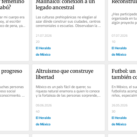
r femenino 
Malinalco: conexión a un 
Reconstruir
tabú?
legado ancestral
¿Has participado
r mi cuerpo era 
Las culturas prehispánicas no elegían al 
organizada en tu
y, al escribir 
azar dónde construir sus ciudades, centros 
algún proyecto p
co de pena, ya 
ceremoniales o escuelas. Observaban la 
Parecen pregunta
naturaleza, el agua, las...
21.07.2026
07.07.2026
20
10
El Heraldo
El Heraldo
de México
de México
 progreso 
Altruismo que construye 
Futbol: un 
libertad
también co
esperanza
 muchas personas 
México es un país fácil de querer, su 
En México, el su
eso social 
riqueza natural enamora a quien lo conoce 
futbolista acomp
conocimiento. 
y la fortaleza de las personas sorprende, 
niños, especial
se dice que es admirable...
vulnerables. Pate
09.06.2026
26.05.2026
40
30
El Heraldo
El Heraldo
de México
de México