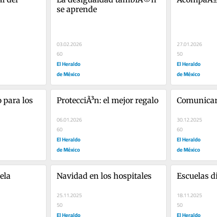
se aprende
03.02.2026
27.01.2026
60
50
El Heraldo
El Heraldo
de México
de México
 para los 
ProtecciÃ³n: el mejor regalo
Comunicar
06.01.2026
30.12.2025
60
60
El Heraldo
El Heraldo
de México
de México
ela
Navidad en los hospitales
Escuelas d
25.11.2025
18.11.2025
50
50
El Heraldo
El Heraldo