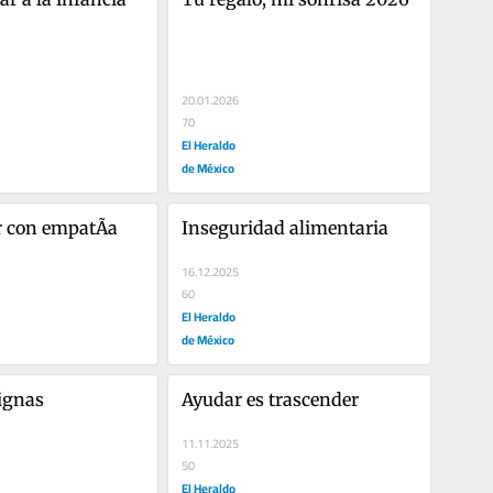
20.01.2026
70
El Heraldo
de México
 con empatÃ­a
Inseguridad alimentaria
16.12.2025
60
El Heraldo
de México
ignas
Ayudar es trascender
11.11.2025
50
El Heraldo