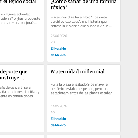
 el tejido social
¿Cómo sanar de una familia 
tóxica?
 en alguna actividad 
Hace unos días leí el libro “Los siete 
 colonia? o ¿has propuesto 
suicidios capitales”, una historia que 
ara hacer una mejora? 
retrata la violencia que puede vivir un 
s sencillas,...
infante al interior de una...
26.06.2026
20
El Heraldo
de México
deporte que 
Maternidad millennial
nstruye 
Fui a la plaza el sábado 9 de mayo, el 
eño de convertirse en 
periférico estaba despejado, pero los 
aña a millones de niñas y 
estacionamientos de las plazas estaban a 
mente en comunidades 
reventar por el consumo...
ar un balón...
14.05.2026
40
El Heraldo
de México