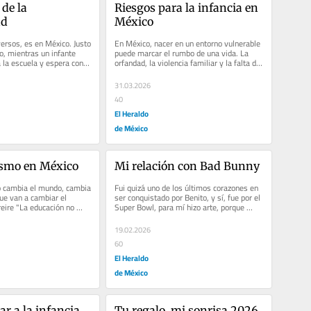
de la 
Riesgos para la infancia en 
ad
México
ersos, es en México. Justo 
En México, nacer en un entorno vulnerable 
 mientras un infante 
puede marcar el rumbo de una vida. La 
 la escuela y espera con 
orfandad, la violencia familiar y la falta de 
para...
acceso a la educación...
31.03.2026
40
El Heraldo
de México
ismo en México
Mi relación con Bad Bunny
o cambia el mundo, cambia 
Fui quizá uno de los últimos corazones en 
ue van a cambiar el 
ser conquistado por Benito, y sí, fue por el 
eire "La educación no 
Super Bowl, para mí hizo arte, porque 
...
dominó la...
19.02.2026
60
El Heraldo
de México
 a la infancia
Tu regalo, mi sonrisa 2026