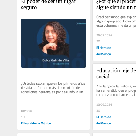
El poder de ser un lugar 
¿Por qué el place
seguro
sigue siendo un 
Crecí pensando que explora
algo inapropiado. Incluso ho
esta columna, me da un po
que el placer sexual...
25.07.2026
20
El Heraldo
de México
Educación: eje de
social
¿Ustedes sabían que en los primeros años 
A lo largo de la historia,
de vida se forman más de un millón de 
han entendido que el progr
conexiones neuronales por segundo, a un 
comienza con el acceso al 
ritmo que nunca se...
Desde el ámbito político...
23.06.2026
30
tuesday
El Heraldo
10
El Heraldo de México
de México