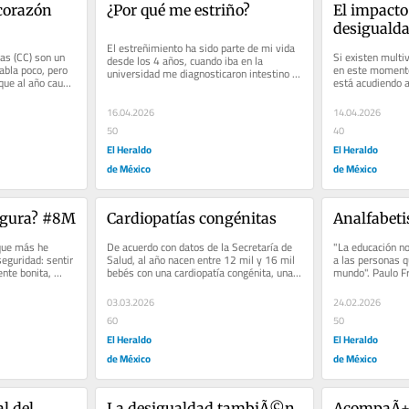
corazón 
¿Por qué me estriño?
El impacto 
desiguald
El estreñimiento ha sido parte de mi vida 
as (CC) son un 
Si existen multiv
desde los 4 años, cuando iba en la 
bla poco, pero 
en este momento,
universidad me diagnosticaron intestino 
que al año causa 
está acudiendo a
perezoso, el tratamiento:...
ansias el recreo 
16.04.2026
14.04.2026
50
40
El Heraldo
El Heraldo
de México
de México
segura? #8M
Cardiopatías congénitas
Analfabet
que más he 
De acuerdo con datos de la Secretaría de 
"La educación n
seguridad: sentir 
Salud, al año nacen entre 12 mil y 16 mil 
a las personas q
nte bonita, 
bebés con una cardiopatía congénita, una 
mundo". Paulo Fr
..
malformación en el...
cambia el mundo,
03.03.2026
24.02.2026
60
50
El Heraldo
El Heraldo
de México
de México
l del 
La desigualdad tambiÃ©n 
AcompaÃ±ar