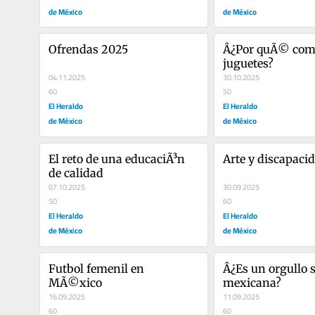
de México
de México
Ofrendas 2025
Â¿Por quÃ© com
juguetes?
04.11.2025
30.10.2025
60
50
El Heraldo
El Heraldo
de México
de México
El reto de una educaciÃ³n 
Arte y discapacid
de calidad
07.10.2025
30.09.2025
50
60
El Heraldo
El Heraldo
de México
de México
Futbol femenil en 
Â¿Es un orgullo s
MÃ©xico
mexicana?
16.09.2025
11.09.2025
60
60