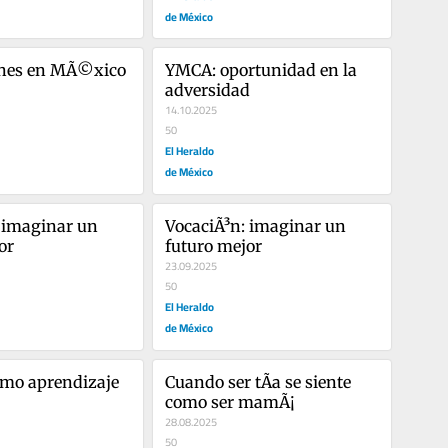
de México
nes en MÃ©xico 
YMCA: oportunidad en la 
adversidad
14.10.2025
50
El Heraldo
de México
 imaginar un 
VocaciÃ³n: imaginar un 
or
futuro mejor
23.09.2025
50
El Heraldo
de México
omo aprendizaje
Cuando ser tÃ­a se siente 
como ser mamÃ¡
28.08.2025
50