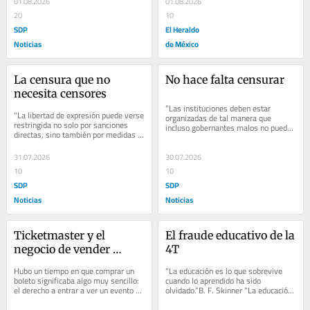
01.08.2026
01.08.2026
20
10
SDP
El Heraldo
Noticias
de México
La censura que no 
No hace falta censurar
necesita censores
“Las instituciones deben estar 
“La libertad de expresión puede verse 
organizadas de tal manera que 
restringida no solo por sanciones 
incluso gobernantes malos no puedan 
directas, sino también por medidas 
causar demasiado daño.”Karl Popper 
que generen un efecto inhibidor 
“Las...
sobre...
31.07.2026
30.07.2026
10
10
SDP
SDP
Noticias
Noticias
Ticketmaster y el 
El fraude educativo de la 
negocio de vender 
4T
menos
Hubo un tiempo en que comprar un 
“La educación es lo que sobrevive 
boleto significaba algo muy sencillo: 
cuando lo aprendido ha sido 
el derecho a entrar a ver un evento o 
olvidado.”B. F. Skinner “La educación 
espectáculo. Ya no. Ahora también...
es lo que sobrevive cuando lo 
aprendido ha...