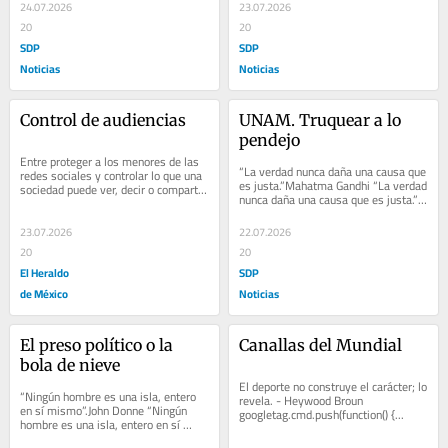
Popper...
24.07.2026
23.07.2026
20
20
SDP
SDP
Noticias
Noticias
Control de audiencias
UNAM. Truquear a lo 
pendejo
Entre proteger a los menores de las 
“La verdad nunca daña una causa que 
redes sociales y controlar lo que una 
es justa.”Mahatma Gandhi “La verdad 
sociedad puede ver, decir o compartir 
nunca daña una causa que es justa.” 
hay una diferencia enorme. El 
“La duda es uno de los nombres...
problema...
23.07.2026
22.07.2026
20
20
El Heraldo
SDP
de México
Noticias
El preso político o la 
Canallas del Mundial
bola de nieve
El deporte no construye el carácter; lo 
“Ningún hombre es una isla, entero 
revela. - Heywood Broun 
en sí mismo”.John Donne “Ningún 
googletag.cmd.push(function() {...
hombre es una isla, entero en sí 
mismo”. “Los planes mejor 