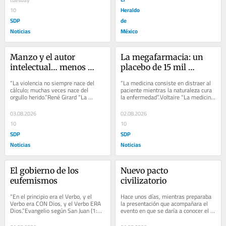
tuesday
Heraldo
10
SDP
de
Noticias
México
Manzo y el autor 
La megafarmacia: un 
intelectual… menos 
placebo de 15 mil 
intelectual
millones
“La violencia no siempre nace del 
“La medicina consiste en distraer al 
cálculo; muchas veces nace del 
paciente mientras la naturaleza cura 
orgullo herido.”René Girard “La 
la enfermedad”.Voltaire “La medicina 
violencia no siempre nace del 
consiste en distraer al paciente...
cálculo;...
03.08.2026
02.08.2026
10
10
SDP
SDP
Noticias
Noticias
El gobierno de los 
Nuevo pacto 
eufemismos
civilizatorio
“En el principio era el Verbo, y el 
Hace unos días, mientras preparaba 
Verbo era CON Dios, y el Verbo ERA 
la presentación que acompañara el 
Dios.”Evangelio según San Juan (1:1) 
evento en que se daría a conocer el 
“En el principio era el Verbo, y el...
más reciente libro de Agustín 
Basave,...