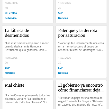
más cruel que...
16.07.2026
15.07.2026
10
20
El Heraldo
SDP
de México
Noticias
La fábrica de 
Palenque y la derrota 
desmentidos
por saturación
“Las instituciones empiezan a morir 
“Nada fija tan intensamente una cosa 
cuando dedican más tiempo a 
en la memoria como el deseo de 
justificarse que a gobernar.”John 
olvidarla.”Michel de Montaigne “Nada 
Gardner “Las instituciones empiezan 
fija tan intensamente una cosa en 
a morir...
la...
15.07.2026
14.07.2026
20
20
SDP
SDP
Noticias
Noticias
Mal chiste
El gobierno ya encontró 
cómo financiarse: dejar 
“La ilusión es el primero de todos los 
de pagar
“Retrasar un pago es una manera de 
placeres.”Voltaire “La ilusión es el 
negarlo.”Jean de La Bruyère “Retrasar 
primero de todos los placeres.” “La 
un pago es una manera de negarlo.” 
realidad tiene una...
“La diferencia entre un...