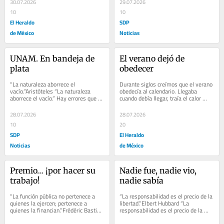
30.07.2026
29.07.2026
10
10
El Heraldo
SDP
de México
Noticias
UNAM. En bandeja de 
El verano dejó de 
plata
obedecer
“La naturaleza aborrece el 
Durante siglos creímos que el verano 
vacío.”Aristóteles “La naturaleza 
obedecía al calendario. Llegaba 
aborrece el vacío.” Hay errores que 
cuando debía llegar, traía el calor 
cuestan prestigio. Otros cuestan 
esperado y, salvo excepciones, 
dinero,...
seguía un...
28.07.2026
28.07.2026
10
20
SDP
El Heraldo
Noticias
de México
Premio… ¡por hacer su 
Nadie fue, nadie vio, 
trabajo!
nadie sabía
“La función pública no pertenece a 
“La responsabilidad es el precio de la 
quienes la ejercen; pertenece a 
libertad.”Elbert Hubbard “La 
quienes la financian.”Frédéric Bastiat 
responsabilidad es el precio de la 
“La función pública no pertenece...
libertad.” “La impunidad empieza...