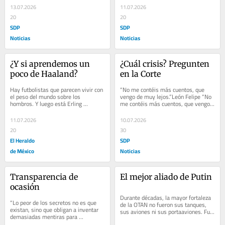
13.07.2026
11.07.2026
20
20
SDP
SDP
Noticias
Noticias
¿Y si aprendemos un 
¿Cuál crisis? Pregunten 
poco de Haaland?
en la Corte
Hay futbolistas que parecen vivir con 
“No me contéis más cuentos, que 
el peso del mundo sobre los 
vengo de muy lejos.”León Felipe “No 
hombros. Y luego está Erling 
me contéis más cuentos, que vengo 
Haaland. Uno de los delanteros más 
de muy lejos.” “To live outside...
temidos del...
11.07.2026
10.07.2026
20
30
El Heraldo
SDP
de México
Noticias
Transparencia de 
El mejor aliado de Putin
ocasión
Durante décadas, la mayor fortaleza 
“Lo peor de los secretos no es que 
de la OTAN no fueron sus tanques, 
existan, sino que obligan a inventar 
sus aviones ni sus portaaviones. Fue 
demasiadas mentiras para 
una idea mucho más poderosa: la 
sostenerlos”.Carlos Ruiz Zafón “Lo 