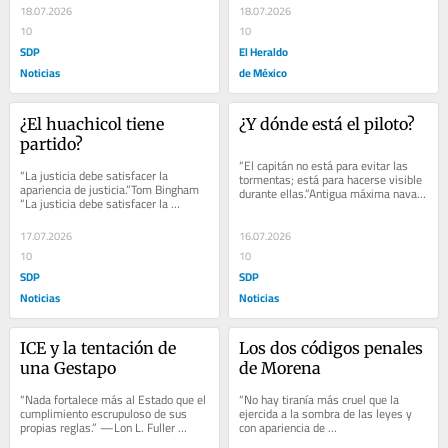
obligado...
otro, a...
18.07.2026
18.07.2026
10
10
SDP
El Heraldo
Noticias
de México
¿El huachicol tiene 
¿Y dónde está el piloto?
partido?
“El capitán no está para evitar las 
“La justicia debe satisfacer la 
tormentas; está para hacerse visible 
apariencia de justicia.”Tom Bingham 
durante ellas.”Antigua máxima naval 
“La justicia debe satisfacer la 
“El capitán no está para...
apariencia de justicia.” “La igualdad...
17.07.2026
16.07.2026
10
10
SDP
SDP
Noticias
Noticias
ICE y la tentación de 
Los dos códigos penales 
una Gestapo
de Morena
“Nada fortalece más al Estado que el 
“No hay tiranía más cruel que la 
cumplimiento escrupuloso de sus 
ejercida a la sombra de las leyes y 
propias reglas.” —Lon L. Fuller 
con apariencia de 
googletag.cmd.push(function() {...
justicia.”Montesquieu “No hay tiranía 