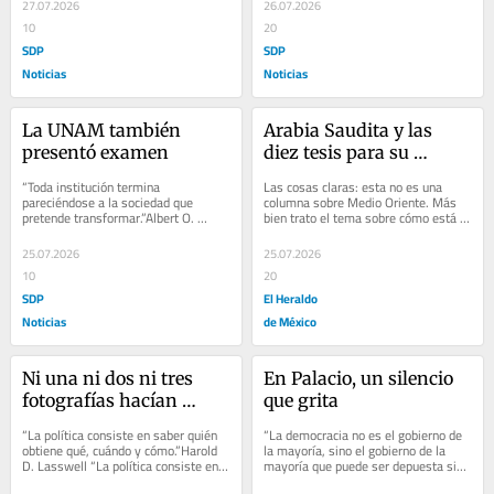
27.07.2026
26.07.2026
10
20
SDP
SDP
Noticias
Noticias
La UNAM también 
Arabia Saudita y las 
presentó examen
diez tesis para su 
arsenal nuclear
“Toda institución termina 
Las cosas claras: esta no es una 
pareciéndose a la sociedad que 
columna sobre Medio Oriente. Más 
pretende transformar.”Albert O. 
bien trato el tema sobre cómo está 
Hirschman “Toda institución termina 
cambiando el orden mundial. Y más 
pareciéndose a...
vale...
25.07.2026
25.07.2026
10
20
SDP
El Heraldo
Noticias
de México
Ni una ni dos ni tres 
En Palacio, un silencio 
fotografías hacían 
que grita
verano…
“La política consiste en saber quién 
“La democracia no es el gobierno de 
obtiene qué, cuándo y cómo.”Harold 
la mayoría, sino el gobierno de la 
D. Lasswell “La política consiste en 
mayoría que puede ser depuesta sin 
saber quién obtiene qué,...
derramamiento de sangre.”Karl 