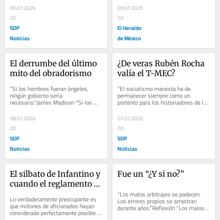
certeza....
peor de los...
09.07.2026
09.07.2026
20
20
SDP
El Heraldo
Noticias
de México
El derrumbe del último 
¿De veras Rubén Rocha 
mito del obradorismo
valía el T-MEC?
“Si los hombres fueran ángeles, 
“El socialismo marxista ha de 
ningún gobierno sería 
permanecer siempre como un 
necesario.”James Madison “Si los 
portento para los historiadores de la 
hombres fueran ángeles, ningún 
opinión: como una doctrina tan ilógica 
gobierno sería...
y tan torpe...
08.07.2026
07.07.2026
20
20
SDP
SDP
Noticias
Noticias
El silbato de Infantino y 
Fue un “¿Y si no?”
cuando el reglamento 
cotiza en dólares
“Los malos arbitrajes se padecen. 
Lo verdaderamente preocupante es 
Los errores propios se arrastran 
que millones de aficionados hayan 
durante años.”Reflexión “Los malos 
considerado perfectamente posible 
arbitrajes se padecen. Los errores...
que hubiese sido una llamada 