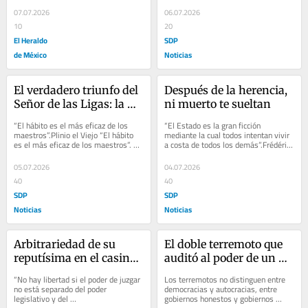
telefónica desde la...
07.07.2026
06.07.2026
10
20
El Heraldo
SDP
de México
Noticias
El verdadero triunfo del 
Después de la herencia, 
Señor de las Ligas: la 
ni muerto te sueltan
amnesia democrática
“El hábito es el más eficaz de los 
“El Estado es la gran ficción 
maestros”.Plinio el Viejo “El hábito 
mediante la cual todos intentan vivir 
es el más eficaz de los maestros”. 
a costa de todos los demás”.Frédéric 
“Nada fortalece tanto la...
Bastiat “El Estado es la gran...
05.07.2026
04.07.2026
40
40
SDP
SDP
Noticias
Noticias
Arbitrariedad de su 
El doble terremoto que 
reputísima en el casino 
auditó al poder de un 
de la justicia…
gobierno
“No hay libertad si el poder de juzgar 
Los terremotos no distinguen entre 
no está separado del poder 
democracias y autocracias, entre 
legislativo y del 
gobiernos honestos y gobiernos 