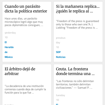
Cuando un parásito 
Si la mañanera replica… 
dicta la política exterior
¿quién le replica al 
Estado?
Hace unos días, un parásito 
“Freedom of the press is guaranteed 
microscópico logró algo que muy 
only to those who own one.”A. J. 
pocos diplomáticos consiguen, 
Liebling “Freedom of the press is 
incluso después de años de carrera, 
guaranteed only to those who own 
incontables...
yesterday
one.”...
10
previous
El
day
Heraldo
10
de
SDP
México
Noticias
El árbitro dejó de 
Ceuta. La frontera 
arbitrar
donde termina una 
época
“Las fronteras no sólo delimitan 
territorios; también delimitan 
“La decadencia de una institución 
civilizaciones.” — Samuel P. 
comienza cuando deja de cumplir la 
Huntington “Las fronteras no sólo 
función para la que fue 
delimitan...
tuesday
creada.”Samuel P. Huntington “La 
decadencia de...
10
El