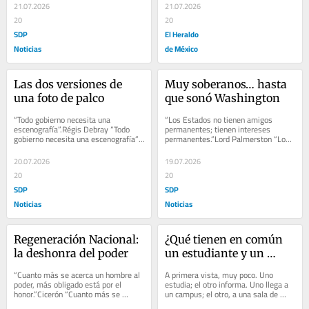
trazados...
21.07.2026
21.07.2026
20
20
SDP
El Heraldo
Noticias
de México
Las dos versiones de 
Muy soberanos… hasta 
una foto de palco
que sonó Washington
“Todo gobierno necesita una 
“Los Estados no tienen amigos 
escenografía”.Régis Debray “Todo 
permanentes; tienen intereses 
gobierno necesita una escenografía”. 
permanentes.”Lord Palmerston “Los 
“Toda fotografía es un certificado 
Estados no tienen amigos 
de...
permanentes; tienen...
20.07.2026
19.07.2026
20
20
SDP
SDP
Noticias
Noticias
Regeneración Nacional: 
¿Qué tienen en común 
la deshonra del poder
un estudiante y un 
corresponsal?
“Cuanto más se acerca un hombre al 
A primera vista, muy poco. Uno 
poder, más obligado está por el 
estudia; el otro informa. Uno llega a 
honor.”Cicerón “Cuanto más se 
un campus; el otro, a una sala de 
acerca un hombre al poder, más 
redacción. Uno aspira a un título; el 