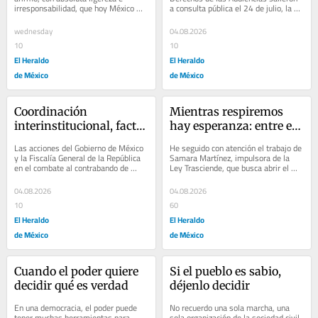
irresponsabilidad, que hoy México 
a consulta pública el 24 de julio, la 
vive el momento de mayor libertad 
CIRT y voces del PRI no armaron un...
de expresión...
wednesday
04.08.2026
10
10
El Heraldo
El Heraldo
de México
de México
Coordinación 
Mientras respiremos 
interinstitucional, factor 
hay esperanza: entre el 
determinante en lucha 
cuidado y la eutanasia
Las acciones del Gobierno de México 
He seguido con atención el trabajo de 
contra contrabando de 
y la Fiscalía General de la República 
Samara Martínez, impulsora de la 
en el combate al contrabando de 
Ley Trasciende, que busca abrir el 
combustible
hidrocarburos, conocido 
debate sobre la legalización de la...
coloquialmente...
04.08.2026
04.08.2026
10
60
El Heraldo
El Heraldo
de México
de México
Cuando el poder quiere 
Si el pueblo es sabio, 
decidir qué es verdad
déjenlo decidir
En una democracia, el poder puede 
No recuerdo una sola marcha, una 
tener muchas herramientas para 
sola organización de la sociedad civil 