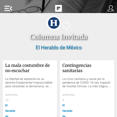
menu_open
Columna Invitada
El Heraldo de México
La mala costumbre de 
Contingencias 
no escuchar
sanitarias
La libertad de expresión es un 
La crisis sanitaria y social por la 
derecho fundamental imprescindible 
pandemia de COVID-19 nos impactó 
para consolidar la democracia, se 
de muchas formas. La más trágica de 
trata de la posibilidad real y material 
ellas, sin duda, fue la pérdida de 
de...
miles...
yesterday
yesterday
10
9
El
El
Heraldo
Heraldo
de
de