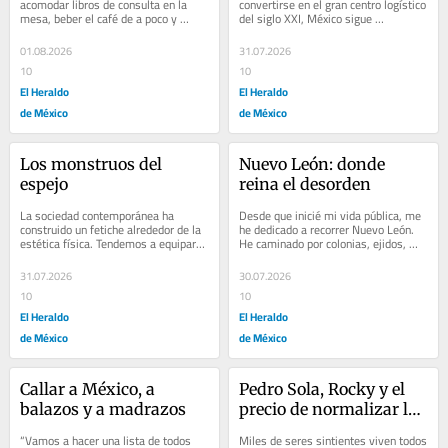
acomodar libros de consulta en la 
convertirse en el gran centro logístico 
mesa, beber el café de a poco y 
del siglo XXI, México sigue 
evocar imágenes que después se 
concentrando el debate en cómo 
transforman...
resolver la...
01.08.2026
31.07.2026
10
10
El Heraldo
El Heraldo
de México
de México
Los monstruos del 
Nuevo León: donde 
espejo
reina el desorden
La sociedad contemporánea ha 
Desde que inicié mi vida pública, me 
construido un fetiche alrededor de la 
he dedicado a recorrer Nuevo León. 
estética física. Tendemos a equiparar 
He caminado por colonias, ejidos, 
la disciplina del gimnasio, los 
comunidades y municipios de todas 
cuerpos...
las...
31.07.2026
30.07.2026
10
10
El Heraldo
El Heraldo
de México
de México
Callar a México, a 
Pedro Sola, Rocky y el 
balazos y a madrazos
precio de normalizar la 
violencia
“Vamos a hacer una lista de todos 
Miles de seres sintientes viven todos 