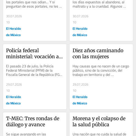
los portales que nos odian… Y si 
los días expuestos al abandono, al 
preguntan de esos portales, no les 
maltrato y a la crueldad. Algunos 
voy a contestar… porque esos 
sobreviven atados durante horas bajo 
nacieron...
el...
30.07.2026
30.07.2026
10
10
El Heraldo
El Heraldo
de México
de México
Policía federal 
Diez años caminando 
ministerial: vocación al 
con las mujeres
servicio de la nación
El pasado 23 de julio, la Policía 
Hay causas que no nacen de un cargo 
Federal Ministerial (PFM) de la 
público, sino de la convicción, del 
Fiscalía General de la República (FGR) 
trabajo en territorio y del 
cumplió 14 años de su creación. Fue 
compromiso con las personas. Hace 
en...
más de diez...
29.07.2026
29.07.2026
10
10
El Heraldo
El Heraldo
de México
de México
T-MEC: Tres rondas de 
Morena y el colapso de 
diálogo y avance
la salud pública
Se sigue avanzando en las 
Una nación que no cuida la salud de 