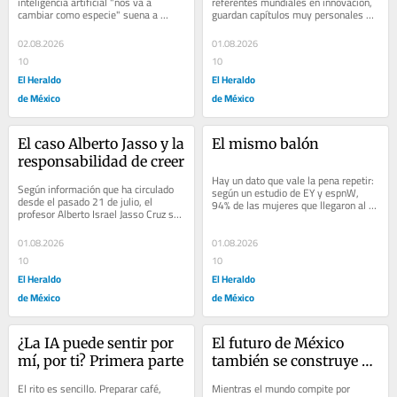
inteligencia artificial "nos va a 
referentes mundiales en innovación, 
cambiar como especie" suena a 
guardan capítulos muy personales de 
exageración de titular. Y sin embargo, 
nuestra historia. Regresar al sur de...
si...
02.08.2026
01.08.2026
10
10
El Heraldo
El Heraldo
de México
de México
El caso Alberto Jasso y la 
El mismo balón
responsabilidad de creer
Hay un dato que vale la pena repetir: 
Según información que ha circulado 
según un estudio de EY y espnW, 
desde el pasado 21 de julio, el 
94% de las mujeres que llegaron al 
profesor Alberto Israel Jasso Cruz se 
C-suite jugaron algún deporte, y más 
quitó la vida tras haber sido 
de la...
denunciado...
01.08.2026
01.08.2026
10
10
El Heraldo
El Heraldo
de México
de México
¿La IA puede sentir por 
El futuro de México 
mí, por ti? Primera parte
también se construye 
desde el aire
El rito es sencillo. Preparar café, 
Mientras el mundo compite por 