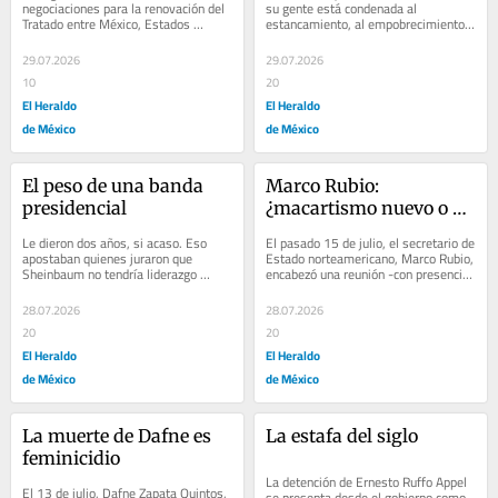
negociaciones para la renovación del 
su gente está condenada al 
Tratado entre México, Estados 
estancamiento, al empobrecimiento y 
Unidos y Canadá (T-MEC) con un 
a la injusticia social. 
elemento indispensable:...
Lamentablemente, en los...
29.07.2026
29.07.2026
10
20
El Heraldo
El Heraldo
de México
de México
El peso de una banda 
Marco Rubio: 
presidencial
¿macartismo nuevo o 
viejo?
Le dieron dos años, si acaso. Eso 
El pasado 15 de julio, el secretario de 
apostaban quienes juraron que 
Estado norteamericano, Marco Rubio, 
Sheinbaum no tendría liderazgo 
encabezó una reunión -con presencia 
propio, que Morena se rompería y 
de 66 países, sobre todo europeos-...
que la Cuarta...
28.07.2026
28.07.2026
20
20
El Heraldo
El Heraldo
de México
de México
La muerte de Dafne es 
La estafa del siglo
feminicidio
La detención de Ernesto Ruffo Appel 
El 13 de julio, Dafne Zapata Quintos, 
se presenta desde el gobierno como 