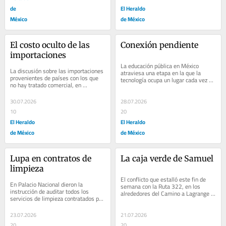
de
El Heraldo
México
de México
El costo oculto de las 
Conexión pendiente
importaciones
La educación pública en México 
La discusión sobre las importaciones 
atraviesa una etapa en la que la 
provenientes de países con los que 
tecnología ocupa un lugar cada vez 
no hay tratado comercial, en 
más relevante. El acceso a internet, 
particular las importaciones de 
las...
vehículos...
30.07.2026
28.07.2026
10
20
El Heraldo
El Heraldo
de México
de México
Lupa en contratos de 
La caja verde de Samuel
limpieza
El conflicto que estalló este fin de 
En Palacio Nacional dieron la 
semana con la Ruta 322, en los 
instrucción de auditar todos los 
alrededores del Camino a Lagrange y 
servicios de limpieza contratados por 
Anillo Eléctrico, en la colonia 
las dependencias públicas y 
Cerradas...
organismos...
23.07.2026
21.07.2026
20
20