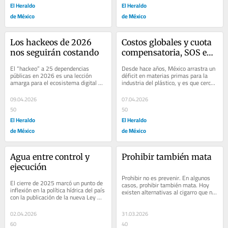
El Heraldo
El Heraldo
de México
de México
Los hackeos de 2026 
Costos globales y cuota 
nos seguirán costando
compensatoria, SOS en 
PVC
El “hackeo” a 25 dependencias 
Desde hace años, México arrastra un 
públicas en 2026 es una lección 
déficit en materias primas para la 
amarga para el ecosistema digital 
industria del plástico, y es que cerca 
mexicano. La exposición de 2.3 
del 70% de lo que consume la...
terabytes de...
09.04.2026
07.04.2026
50
50
El Heraldo
El Heraldo
de México
de México
Agua entre control y 
Prohibir también mata
ejecución
Prohibir no es prevenir. En algunos 
El cierre de 2025 marcó un punto de 
casos, prohibir también mata. Hoy 
inflexión en la política hídrica del país 
existen alternativas al cigarro que no 
con la publicación de la nueva Ley 
implican combustión -la principal...
General de Aguas que evidencia...
02.04.2026
31.03.2026
60
40