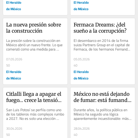
El Heraldo
El Heraldo
de México
de México
La nueva presión sobre 
Fermaca Dreams: ¿del 
la construcción
sueño a la corrupción?
La presión sobre la construcción en 
El desembarco en 2014 de la firma 
México abrió un nuevo frente. Lo que 
suiza Partners Group en el capital de 
comenzó como una medida para 
Fermaca, de los hermanos Fernando 
frenar importaciones terminó por...
Calvillo Álvarez y Manuel Calvillo...
07.05.2026
05.05.2026
50
40
El Heraldo
El Heraldo
de México
de México
Citlalli llega a apagar el 
México no está dejando 
fuego… crece la tensión 
de fumar: está fumando 
en SLP
peor
San Luis Potosí se perfila como uno 
Durante años, la política pública en 
de los tableros más complejos rumbo 
México ha seguido una lógica 
a 2027. No es solo una elección 
aparentemente incuestionable: más 
local, es una disputa por el control...
impuestos, más restricciones, más...
30.04.2026
28.04.2026
50
40