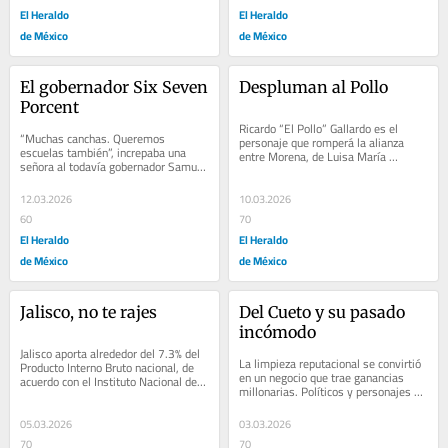
El Heraldo
El Heraldo
de México
de México
El gobernador Six Seven 
Despluman al Pollo
Porcent
Ricardo “El Pollo” Gallardo es el 
“Muchas canchas. Queremos 
personaje que romperá la alianza 
escuelas también”, increpaba una 
entre Morena, de Luisa María 
señora al todavía gobernador Samuel 
Alcalde, y el Verde Ecologista, que...
García, quien lejos de escuchar y 
atender...
12.03.2026
10.03.2026
60
70
El Heraldo
El Heraldo
de México
de México
Jalisco, no te rajes
Del Cueto y su pasado 
incómodo
Jalisco aporta alrededor del 7.3% del 
La limpieza reputacional se convirtió 
Producto Interno Bruto nacional, de 
en un negocio que trae ganancias 
acuerdo con el Instituto Nacional de 
millonarias. Políticos y personajes 
Estadística y Geografía (Inegi), y se...
vinculados con tramas criminales 
han...
05.03.2026
03.03.2026
70
70