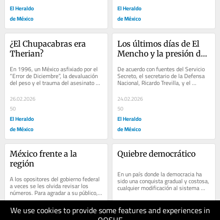
El Heraldo
El Heraldo
de México
de México
¿El Chupacabras era 
Los últimos días de El 
Therian?
Mencho y la presión de 
EU
En 1996, un México asfixiado por el 
De acuerdo con fuentes del Servicio 
“Error de Diciembre”, la devaluación 
Secreto, el secretario de la Defensa 
del peso y el trauma del asesinato 
Nacional, Ricardo Trevilla, y el 
de Luis Donaldo Colosio, encontró...
secretario de Marina, Raymundo 
Morales,...
26.02.2026
24.02.2026
50
50
El Heraldo
El Heraldo
de México
de México
México frente a la 
Quiebre democrático
región
En un país donde la democracia ha 
A los opositores del gobierno federal 
sido una conquista gradual y costosa, 
a veces se les olvida revisar los 
cualquier modificación al sistema 
números. Para agradar a su público, 
electoral debe analizarse con lupa. 
citan uno que otro indicador para...
La...
We use cookies to provide some features and experiences in
19.02.2026
17.02.2026
60
60