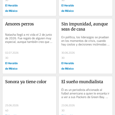
El Heraldo
El Heraldo
de México
de México
Amores perros
Sin impunidad, aunque 
seas de casa
Natasha llegó a mi vida el 2 de junio 
En política, los liderazgos se prueban 
de 2026. Fue regalo de alguien muy 
en los momentos de crisis, cuando 
especial, aunque también creo que 
hay costos y decisiones incómodas 
fue Dios quien me obsequió a mi 
que tomar. Lo ocurrido con Víctor...
primer...
02.07.2026
30.06.2026
30
30
El Heraldo
El Heraldo
de México
de México
Sonora ya tiene color
El sueño mundialista
Él es un periodista aficionado al 
futbol americano a quien le encanta ir 
a ver a sus Packers de Green Bay. Es 
uno de los 500 mil socios de la...
25.06.2026
23.06.2026
40
30