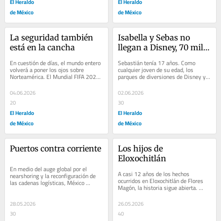
El Heraldo
El Heraldo
de México
de México
La seguridad también 
Isabella y Sebas no 
está en la cancha
llegan a Disney, 70 mil 
visas canceladas
En cuestión de días, el mundo entero 
Sebastián tenía 17 años. Como 
volverá a poner los ojos sobre 
cualquier joven de su edad, los 
Norteamérica. El Mundial FIFA 2026 
parques de diversiones de Disney y 
arranca oficialmente y México 
Universal son atracciones que a 
tendrá...
muchos les...
04.06.2026
02.06.2026
20
30
El Heraldo
El Heraldo
de México
de México
Puertos contra corriente
Los hijos de 
Eloxochitlán
En medio del auge global por el 
A casi 12 años de los hechos 
nearshoring y la reconfiguración de 
ocurridos en Eloxochitlán de Flores 
las cadenas logísticas, México 
Magón, la historia sigue abierta. 
comenzó a enviar señales 
Mientras el caso continúa su 
contradictorias en...
recorrido por los...
28.05.2026
26.05.2026
30
40