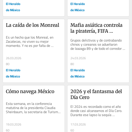
El Heraldo
El Heraldo
de México
de México
La caída de los Monreal
Mafia asiática controla 
la piratería, FIFA 
Es un hecho que los Monreal, en 
molesta y marcas en el 
Grupos delictivos y de contrabando 
Zacatecas, no viven su mejor 
limbo
chinos y coreanos se adueñaron 
momento. Y no es por falta de 
de Izazaga 89 y de todo el corredor 
vocación política, recursos o 
de ventas del Centro Histórico. 
experiencia rumbo a 2027;...
Ventas...
26.03.2026
24.03.2026
80
80
El Heraldo
El Heraldo
de México
de México
Cómo navega México
2026 y el fantasma del 
Día Cero
Esta semana, en la conferencia 
El 2024 es recordado como el año 
matutina de la presidenta Claudia 
donde casi alcanzamos el Día Cero. 
Sheinbaum, la secretaria de Turismo, 
Durante ese lapso la sequía 
Josefina Rodríguez Zamora, informó 
excepcional alcanzó a 596 
que en...
municipios, el noroeste...
19.03.2026
17.03.2026
60
60