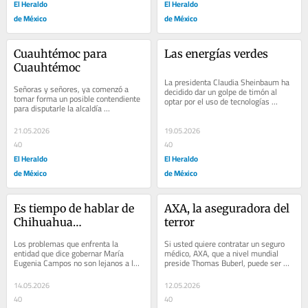
El Heraldo
El Heraldo
de México
de México
Cuauhtémoc para 
Las energías verdes
Cuauhtémoc
La presidenta Claudia Sheinbaum ha 
Señoras y señores, ya comenzó a 
decidido dar un golpe de timón al 
tomar forma un posible contendiente 
optar por el uso de tecnologías 
para disputarle la alcaldía 
avanzadas como la energía eólica, el 
Cuauhtémoc a Alessandra Rojo de la 
gas no...
Vega: el...
21.05.2026
19.05.2026
40
40
El Heraldo
El Heraldo
de México
de México
Es tiempo de hablar de 
AXA, la aseguradora del 
Chihuahua…
terror
Los problemas que enfrenta la 
Si usted quiere contratar un seguro 
entidad que dice gobernar María 
médico, AXA, que a nivel mundial 
Eugenia Campos no son lejanos a la 
preside Thomas Buberl, puede ser 
realidad de muchos estados. La 
una de las peores opciones en el 
inseguridad y la...
mercado...
14.05.2026
12.05.2026
40
40