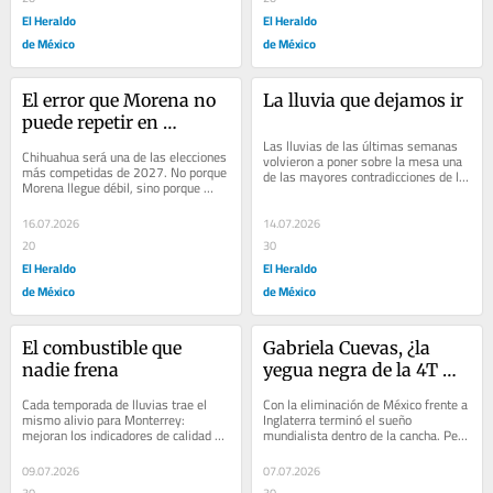
El Heraldo
El Heraldo
de México
de México
El error que Morena no 
La lluvia que dejamos ir
puede repetir en 
Chihuahua
Las lluvias de las últimas semanas 
Chihuahua será una de las elecciones 
volvieron a poner sobre la mesa una 
más competidas de 2027. No porque 
de las mayores contradicciones de la 
Morena llegue débil, sino porque 
gestión hídrica en México. Tan sólo...
podría repetir el error que ya le 
costó...
16.07.2026
14.07.2026
20
30
El Heraldo
El Heraldo
de México
de México
El combustible que 
Gabriela Cuevas, ¿la 
nadie frena
yegua negra de la 4T 
para la CDMX?
Cada temporada de lluvias trae el 
Con la eliminación de México frente a 
mismo alivio para Monterrey: 
Inglaterra terminó el sueño 
mejoran los indicadores de calidad 
mundialista dentro de la cancha. Pero 
del aire y disminuyen las 
fuera de ella, la Ciudad de México 
contingencias ambientales....
ganó...
09.07.2026
07.07.2026
30
30