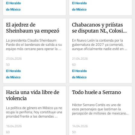
El Heraldo
El Heraldo
de México
de México
El ajedrez de 
Chabacanos y priístas 
Sheinbaum ya empezó
se disputan NL, Colosio 
a la sombra
La presidenta Claudia Sheinbaum 
En Nuevo León la contienda por la 
Pardo dio el banderazo de salida a su 
gubernatura de 2027 ya comenzó, 
equipo más cercano para operar la 
aunque oficialmente nadie esté en 
elección más importante de su 
campaña. Y no empezó con actos 
gobierno....
públicos ni...
23.04.2026
21.04.2026
50
60
El Heraldo
El Heraldo
de México
de México
Hacia una vida libre de 
Todo huele a Serrano
violencia
Héctor Serrano Cortés es uno de 
La política de género en México ya no 
esos personajes que lastiman la 
ocupa la periferia; hoy constituye una 
percepción de millones de mexicanos 
prioridad frente a las demandas 
sobre las formas de ejercer el poder. 
históricas para garantizar que...
Comenzó...
16.04.2026
14.04.2026
60
50