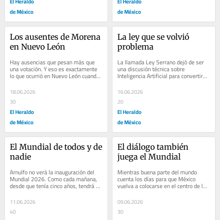
El Heraldo
El Heraldo
de México
de México
Los ausentes de Morena 
La ley que se volvió 
en Nuevo León
problema
Hay ausencias que pesan más que 
La llamada Ley Serrano dejó de ser 
una votación. Y eso es exactamente 
una discusión técnica sobre 
lo que ocurrió en Nuevo León cuando 
Inteligencia Artificial para convertirse 
la Comisión Anticorrupción del 
en un problema político de alcance...
Congreso...
18.06.2026
16.06.2026
30
20
El Heraldo
El Heraldo
de México
de México
El Mundial de todos y de 
El diálogo también 
nadie
juega el Mundial
Arnulfo no verá la inauguración del 
Mientras buena parte del mundo 
Mundial 2026. Como cada mañana, 
cuenta los días para que México 
desde que tenía cinco años, tendrá 
vuelva a colocarse en el centro de la 
que ir al campo a trabajar. El suyo 
conversación global con la Copa del 
es...
Mundo, el...
11.06.2026
09.06.2026
40
30