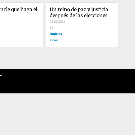
ncle que haga el 
Un reino de paz y justicia 
después de las elecciones
28.06.2025
60
Noticias
Fides
E