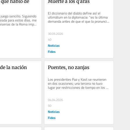
que hablo de 
Muerte a los q’aras
El diccionario del diablo define así el 
 juego sencillo. Siguiendo 
ultimátum en la diplomacia: “es la última 
piada para estos días, me 
demanda antes de que el que la pronuncia 
miserias de la Roma imperi
pase a hacer...
años. Como ustedes no son
 ni bolivianos, segurament
30.05.2026
 incidencias a algún reino.
40
Noticias
Fides
 de la nación
Puentes, no zanjas
Los presidentes Paz y Kast se reunieron 
en dos ocasiones; una tercera no tuvo 
lugar por restricciones de tiempo en los 
días de la posesión del nuevo...
04.04.2026
50
Noticias
Fides