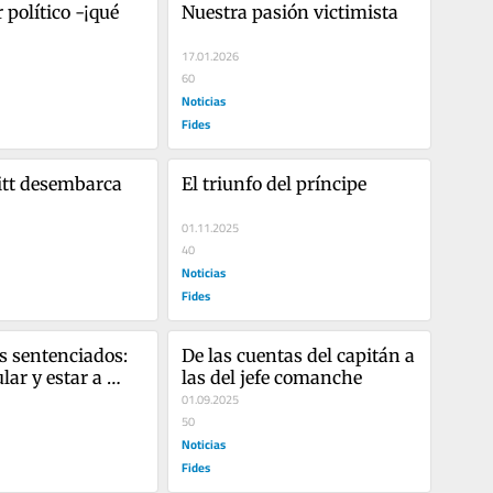
 político -¡qué 
Nuestra pasión victimista
17.01.2026
60
Noticias
Fides
tt desembarca 
El triunfo del príncipe
01.11.2025
40
Noticias
Fides
s sentenciados: 
De las cuentas del capitán a 
ar y estar a 
las del jefe comanche
01.09.2025
50
Noticias
Fides