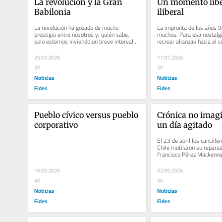
La revolución y la Gran 
Un momento liber
Babilonia
iliberal
‎La revolución ha gozado de mucho 
‎La impronta de los años 9
prestigio entre nosotros y, quién sabe, 
muchos. Para esa nostalgi
solo estemos viviendo un breve intervalo 
recrear alianzas hacia el ce
de su influjo histórico. Por...
consenso racional se...
25.07.2026
11.07.2026
20
20
Noticias
Noticias
Fides
Fides
Pueblo cívico versus pueblo 
Crónica no imagi
corporativo
un día agitado
El 23 de abril los canciller
Chile mutilaron su reparad
Francisco Pérez Mackenna,
grupo Luksic, partió de...
16.05.2026
02.05.2026
40
50
Noticias
Noticias
Fides
Fides