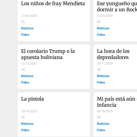
Los niños de fray Mendieta
Ese yungueño que
dormir a un Rock
21.03.2026
07.03.2026
50
60
Noticias
Noticias
Fides
Fides
El corolario Trump o la 
La hora de los 
apuesta boliviana
depredadores
13.12.2025
29.11.2025
60
50
Noticias
Noticias
Fides
Fides
La pistola
Mi país está aún 
infancia
18.10.2025
04.10.2025
60
60
Noticias
Noticias
Fides
Fides