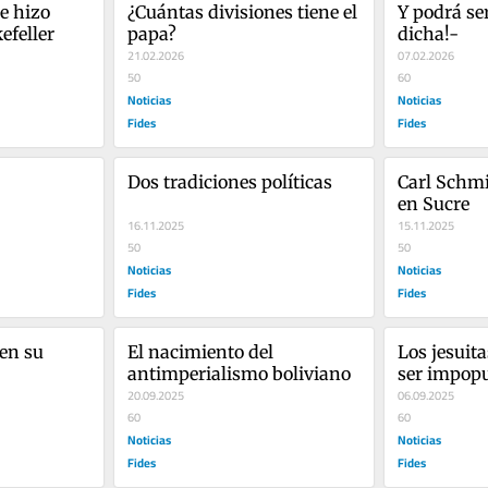
 hizo 
¿Cuántas divisiones tiene el 
Y podrá ser
efeller
papa?
dicha!-
21.02.2026
07.02.2026
50
60
Noticias
Noticias
Fides
Fides
Dos tradiciones políticas
Carl Schmi
en Sucre
16.11.2025
15.11.2025
50
50
Noticias
Noticias
Fides
Fides
en su 
El nacimiento del 
Los jesuita
antimperialismo boliviano
ser impopul
20.09.2025
salvo
06.09.2025
60
60
Noticias
Noticias
Fides
Fides