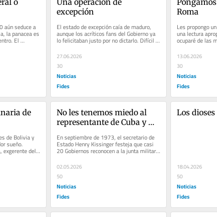
al o 
Una operación de 
Pongamos 
excepción
Roma
0 aún seduce a 
El estado de excepción caía de maduro, 
‎Les propongo un
a, la panacea es 
aunque los acríticos fans del Gobierno ya 
una lectura apro
ntro. El 
lo felicitaban justo por no dictarlo. Difícil 
ocuparé de las 
como fue manejar...
al, hace 2,000 
 brutos romanos
27.06.2026
13.06.2026
e aplicarán estas
30
30
..
Noticias
Noticias
Fides
Fides
naria de 
No les tenemos miedo al 
Los dioses
representante de Cuba y 
sus pistoleros
es de Bolivia y 
En septiembre de 1973, el secretario de 
or sueño. 
Estado Henry Kissinger festeja que casi 
 exgerente del 
20 Gobiernos reconocen a la junta militar 
chilena. El telegrama...
02.05.2026
18.04.2026
50
50
Noticias
Noticias
Fides
Fides