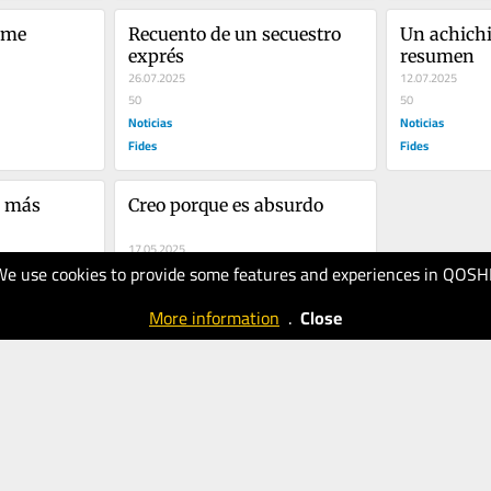
me 
Recuento de un secuestro 
Un achichi
exprés
resumen
26.07.2025
12.07.2025
50
50
Noticias
Noticias
Fides
Fides
 más 
Creo porque es absurdo
17.05.2025
We use cookies to provide some features and experiences in QOSH
40
Noticias
More information
.
Close
Fides