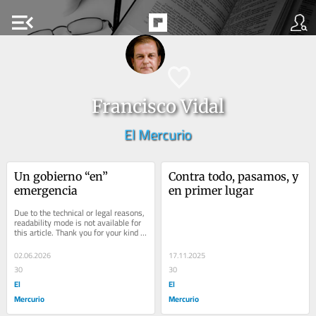
menu_open
Francisco Vidal
El Mercurio
Un gobierno “en” 
Contra todo, pasamos, y 
emergencia
en primer lugar
Due to the technical or legal reasons, 
readability mode is not available for 
this article. Thank you for your kind 
understanding.
02.06.2026
17.11.2025
30
30
El
El
Mercurio
Mercurio