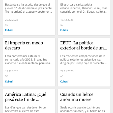
Estado
Bastante se ha escrito desde que el 
El escritor y caricaturista 
jueves 11 de diciembre el presidente 
estadounidense, Theodor Geisel, más 
Trump ordenó el ataque y posterior 
conocido como el Dr. Seuss, saltó a 
robo de un súper tanquero, con 
la fama en 1957 cuando publicó el 
alrededor...
libro ¡Cómo...
20.12.2025
13.12.2025
40
40
Cubasí
Cubasí
El imperio en modo 
EEUU: La política 
descaro
exterior al borde de un 
ataque de nervios
Está por terminar este muy 
Las crecientes complicaciones de la 
complicado año 2025. Si algo fue 
política exterior estadounidense, 
evidente fue el desenfado, para usar 
dirigida por Trump bajo el precepto de 
una palabra amable, conque ha 
América Primero, suscriben su propia 
actuado el imperio...
y...
12.12.2025
27.11.2025
50
40
Cubasí
Cubasí
América Latina: ¿Qué 
Cuando un héroe 
pasó este fin de 
anónimo muere
semana?
Los días que van desde el 14 de 
Suele ocurrir que ciertos héroes 
noviembre al cierre de esta 
anónimos fallecen, y el hecho no es 