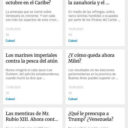
octubre en el Caribe?
la zanahoria y el 
garrote?
La amenaza que se cierne sobre 
En medio de las refriegas contra 
Venezuela es creciente. Y son cada 
narco lanchas hundidas o ocupadas 
vez más los aspectos de esta crisis, 
por parte de los Piratas del Caribe 
inventada por Mr. Rubio en su rol de 
2.0, es decir el contingente 
super...
aeronaval...
25.09.2025
19.09.2025
50
50
Cubasí
Cubasí
Los marines imperiales 
¿Y cómo queda ahora 
contra la pesca del atún
Milei?
Nunca imaginó el cabo Jason Lee 
Los resultados en las elecciones 
Dunham, del ejército estadounidense, 
parlamentarias en la provincia de 
cuando murió se dice que 
Buenos Aires pueden suponer un 
heroicamente en Iraq en el 2004, que 
antes y un después en la realidad 
su nombre se...
política...
17.09.2025
10.09.2025
70
50
Cubasí
Cubasí
Las mentiras de Mr. 
¿Qué le preocupa a 
Rubio XIII. Ahora contra 
Trump? ¿Venezuela?
la ONU