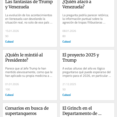
Las fantasías de Trump 
¿Quién atacó a 
y Venezuela
Venezuela?
La evolución de los acontecimientos 
La pregunta podría parecer retórica; 
en Venezuela van develando la 
la información puntual sobre la 
situación real, no solo de ese país 
agresión de tropas filibusteras 
sino en particular la del imperio. El 
estadounidenses, ha generado 
jefe...
cualquier...
15.01.2026
08.01.2026
90
80
Cubasí
Cubasí
¿Quién le mintió al 
El proyecto 2025 y 
Presidente?
Trump
Parece que al Jefe Trump le han 
A estas alturas del año es lógico 
mentido alevosamente, como que le 
preguntarse qué puede esperarse del 
han aplicado su propia medicina a 
imperio para el 2026, en particular 
quien anuncia sistemáticamente 
en materia de política exterior....
embustes de todo...
01.01.2026
21.12.2025
100
50
Cubasí
Cubasí
Corsarios en busca de 
El Grinch en el 
supertanqueros
Departamento de 