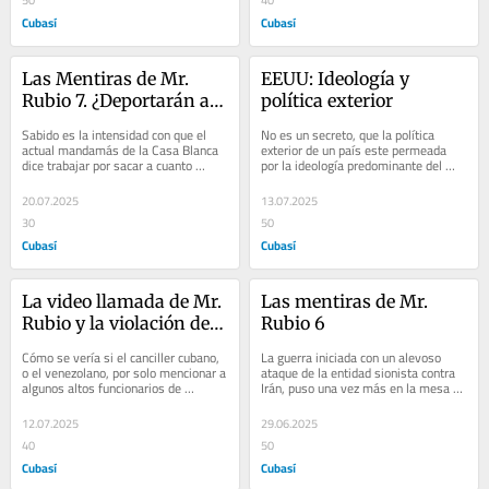
50
40
Cubasí
Cubasí
Las Mentiras de Mr. 
EEUU: Ideología y 
Rubio 7. ¿Deportarán al 
política exterior
sr. Cicilia?
Sabido es la intensidad con que el 
No es un secreto, que la política 
actual mandamás de la Casa Blanca 
exterior de un país este permeada 
dice trabajar por sacar a cuanto 
por la ideología predominante del 
inmigrante circule por las calles de su 
grupo que gobierna, del partido u...
país,...
20.07.2025
13.07.2025
30
50
Cubasí
Cubasí
La video llamada de Mr. 
Las mentiras de Mr. 
Rubio y la violación de 
Rubio 6
la soberanía cubana
Cómo se vería si el canciller cubano, 
La guerra iniciada con un alevoso 
o el venezolano, por solo mencionar a 
ataque de la entidad sionista contra 
algunos altos funcionarios de 
Irán, puso una vez más en la mesa 
gobiernos, que suelen ser 
las profundas diferencias que 
vilipendiados en...
enfrentan a...
12.07.2025
29.06.2025
40
50
Cubasí
Cubasí