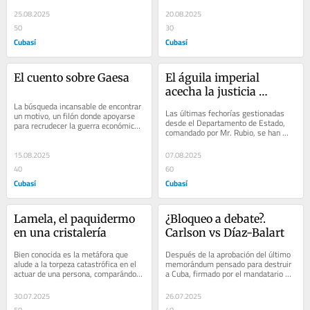
navales y aéreas estadounidenses en 
en que predomina lo que alguien 
el sur de...
calificó...
25.08.2025
20.08.2025
50
30
Cubasí
Cubasí
El cuento sobre Gaesa
El águila imperial 
acecha la justicia 
La búsqueda incansable de encontrar 
latinoamericana
Las últimas fechorías gestionadas 
un motivo, un filón donde apoyarse 
desde el Departamento de Estado, 
para recrudecer la guerra económica 
comandado por Mr. Rubio, se han 
multifacética contra Cuba,  expone 
centrado en desacreditar e incluso, 
por...
sancionar a...
15.08.2025
07.08.2025
40
60
Cubasí
Cubasí
Lamela, el paquidermo 
¿Bloqueo a debate?. 
en una cristalería
Carlson vs Díaz-Balart
Bien conocida es la metáfora que 
Después de la aprobación del último 
alude a la torpeza catastrófica en el 
memorándum pensado para destruir 
actuar de una persona, comparándola 
a Cuba, firmado por el mandatario 
con lo insólito de un elefante...
estadounidense el pasado 30 de 
junio, han...
30.07.2025
26.07.2025