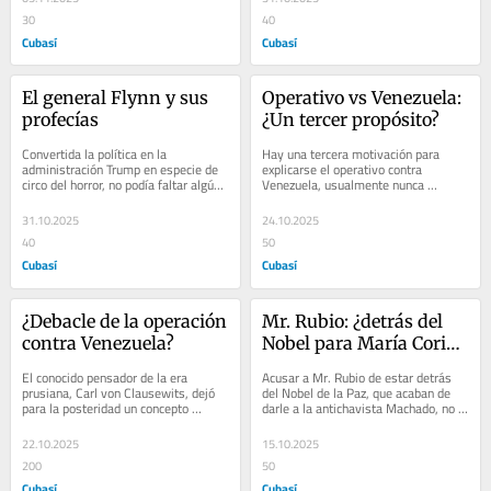
30
40
Cubasí
Cubasí
El general Flynn y sus 
Operativo vs Venezuela: 
profecías
¿Un tercer propósito?
Convertida la política en la 
Hay una tercera motivación para 
administración Trump en especie de 
explicarse el operativo contra 
circo del horror, no podía faltar algún 
Venezuela, usualmente nunca 
que otro payaso, con el perdón de 
abordado.  Previamente se han 
tan...
analizados otras 2 razones,...
31.10.2025
24.10.2025
40
50
Cubasí
Cubasí
¿Debacle de la operación 
Mr. Rubio: ¿detrás del 
contra Venezuela?
Nobel para María Corina 
Machado?
El conocido pensador de la era 
Acusar a Mr. Rubio de estar detrás 
prusiana, Carl von Clausewits, dejó 
del Nobel de la Paz, que acaban de 
para la posteridad un concepto 
darle a la antichavista Machado, no 
icónico sobre la guerra, afirmando 
es una acusación arbitraria. El apoyo 
que esta no era...
de...
22.10.2025
15.10.2025
200
50
Cubasí
Cubasí