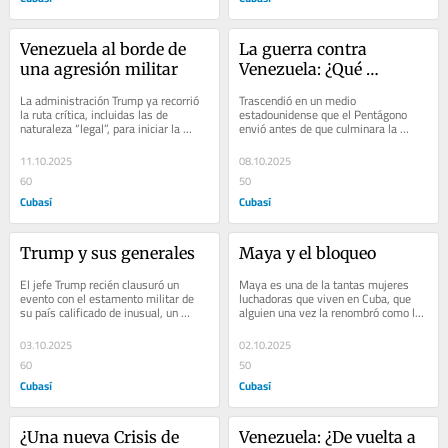
Venezuela al borde de 
La guerra contra 
una agresión militar
Venezuela: ¿Qué 
esperar?
La administración Trump ya recorrió 
Trascendió en un medio 
la ruta crítica, incluidas las de 
estadounidense que el Pentágono 
naturaleza “legal”, para iniciar la 
envió antes de que culminara la 
agresión al pueblo venezolano. Lo...
pasada semana, una nota declarando 
que Estados Unidos de...
11.10.2025
08.10.2025
60
50
Cubasí
Cubasí
Trump y sus generales
Maya y el bloqueo
El jefe Trump recién clausuró un 
Maya es una de la tantas mujeres 
evento con el estamento militar de 
luchadoras que viven en Cuba, que 
su país calificado de inusual, un 
alguien una vez la renombró como la 
antes y un después, según algunos 
Isla Grande, justamente por tener 
analistas...
féminas...
03.10.2025
02.10.2025
60
50
Cubasí
Cubasí
¿Una nueva Crisis de 
Venezuela: ¿De vuelta a 