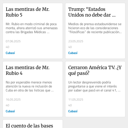
Las mentiras de Mr. 
Trump: “Estados 
Rubio 5
Unidos no debe dar 
lecciones sobre cómo 
Mr. Rubio en modo criminal de poca 
Medios de prensa estadounidense se 
vivir”
monta, ahora aterrizó sus amenazas 
hicieron eco de las consideraciones 
contra las Brigadas Médicas 
“filosóficas” de reciente publicación 
Cubanas, prometiendo sanciones a 
del presidente estadounidense,...
diestra y a...
07.06.2025
23.05.2025
40
40
Cubasí
Cubasí
Las mentiras de Mr. 
Cerraron América TV. ¿Y 
Rubio 4
qué pasó?
No por esperable merece menos 
Un lector desprevenido podría 
atención la nueva re inclusión de 
preguntarse a que viene el interés 
Cuba en otra de las listicas que 
por saber que pasó en el canal 41, 
genera el Departamento de Estado, 
más conocido como América TV, de 
actuando como...
amplia...
16.05.2025
11.05.2025
40
40
Cubasí
Cubasí
El cuento de las bases 