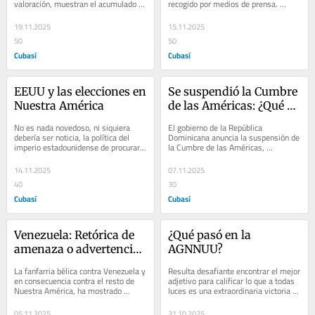
valoración, muestran el acumulado 
recogido por medios de prensa. 
de noticias que trascienden lo 
Hasta en su muerte mantienen ese 
cotidiano y pasajero. ...
anonimato, ese...
19.11.2025
15.11.2025
50
50
Cubasí
Cubasí
EEUU y las elecciones en 
Se suspendió la Cumbre 
Nuestra América
de las Américas: ¿Qué 
pasó?
No es nada novedoso, ni siquiera 
El gobierno de la República 
debería ser noticia, la política del 
Dominicana anuncia la suspensión de 
imperio estadounidense de procurar 
la Cumbre de las Américas, 
influir a favor de sus intereses, en 
programada para la primera semana 
los...
de diciembre próximo....
14.11.2025
07.11.2025
40
30
Cubasí
Cubasí
Venezuela: Retórica de 
¿Qué pasó en la 
amenaza o advertencia 
AGNNUU?
de invasión
La fanfarria bélica contra Venezuela y 
Resulta desafiante encontrar el mejor 
en consecuencia contra el resto de 
adjetivo para calificar lo que a todas 
Nuestra América, ha mostrado 
luces es una extraordinaria victoria 
particular ruido en los últimos días 
de Cuba, en el reciente debate...
de...
05.11.2025
31.10.2025