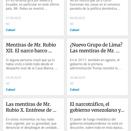
En su reciente gira por México y 
No es noticia que tal y como 
Ecuador, en particular en este último 
funcionan las cosas en el universo 
país, Mr. Rubio se mostró 
paralelo de la política doméstica 
francamente fuera de quicio, 
estadounidense, los líderes suelen 
simplemente por las...
recurrir a...
07.09.2025
06.09.2025
60
60
Cubasí
Cubasí
Mentiras de Mr. Rubio 
¿Nuevo Grupo de Lima? 
XII. El narco barco 
Las mentiras de Mr. 
derribado ( + VIDEOS)
Rubio XI
Si alguna persona creyó que ya lo 
En el 2017, también en agosto, el 
había visto o leído todo desde el 
gobierno de la primera 
despacho oval de la Casa Blanca, 
administración Trump concibió la 
ahora pudo haberse sorprendido con 
creación de un engendro anti 
la última...
venezolano que le llamó...
05.09.2025
30.08.2025
40
50
Cubasí
Cubasí
Las mentiras de Mr. 
El narcotráfico, el 
Rubio X. Entérese de 
gobierno venezolano y 
para qué desplegaron a 
EEUU. Las mentiras de 
En estos momentos no hay nada 
El poder de fuego mediático del 
los...
Mr. Rubio 9
más urgente, por su gravedad, que 
gobierno estadounidense no está en 
denunciar el despliegue de unidades 
discusión, sobre todo en esta época 