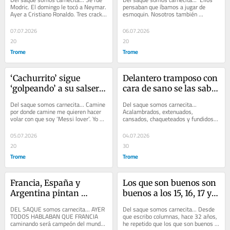
mí no hay punto de 
lo de Vinicius Jr. no 
Modric. El domingo le tocó a Neymar. 
pensaban que íbamos a jugar de 
Ayer a Cristiano Ronaldo. Tres cracks, 
esmoquin. Nosotros también 
comparación con Messi
alcanza
tres ‘monstruos’. CR7 se...
sabemos jugar el fútbol de m...’, 
declaró el...
07.07.2026
06.07.2026
20
20
Trome
Trome
‘Cachurrito’ sigue 
Delantero tramposo con 
‘golpeando’ a su salsera 
cara de sano se las sabe 
y demostrando que no 
toditas: Resultó 
Del saque somos carnecita... Camine 
Del saque somos carnecita... 
tiene clase ni calidad 
paganini al mango
por donde camine me quieren hacer 
Acalambrados, extenuados, 
volar con que soy ‘Messi lover’. Yo no 
cansados, chaqueteados y fundidos 
con las mujeres
soy hincha de nadie. Solo me...
terminaron Messi y su batallón. Cabo 
Verde se fue del...
05.07.2026
04.07.2026
20
30
Trome
Trome
Francia, España y 
Los que son buenos son 
Argentina pintan 
buenos a los 15, 16, 17 y 
parejo, pero uno va a 
hay que tirarlos al ruedo
DEL SAQUE somos carnecita... AYER 
Del saque somos carnecita... Desde 
caer antes de la 
TODOS HABLABAN QUE FRANCIA 
que escribo columnas, hace 32 años, 
caminando será campeón del mundo. 
he repetido que los que son buenos 
semifinal