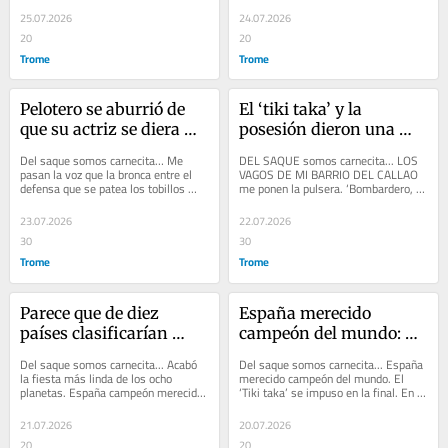
moderno...
tengan 16,...
25.07.2026
24.07.2026
20
20
Trome
Trome
Pelotero se aburrió de 
El ‘tiki taka’ y la 
que su actriz se diera 
posesión dieron una 
muchos besos con 
lección de fútbol a Messi 
Del saque somos carnecita… Me 
DEL SAQUE somos carnecita... LOS 
galán mexicano
y compañía
pasan la voz que la bronca entre el 
VAGOS DE MI BARRIO DEL CALLAO 
defensa que se patea los tobillos 
me ponen la pulsera. ‘Bombardero, 
cuando rechaza y su actriz fue porque 
¿qué fue de tu favorita Scaloneta en 
el...
la...
23.07.2026
22.07.2026
30
30
Trome
Trome
Parece que de diez 
España merecido 
países clasificarían 
campeón del mundo: En 
nueve y uno al 
cinco días hizo puré a la 
Del saque somos carnecita... Acabó 
Del saque somos carnecita... España 
repechaje: Hay que ser 
Francia de Mbappé y a 
la fiesta más linda de los ocho 
merecido campeón del mundo. El 
planetas. España campeón merecido 
‘Tiki taka’ se impuso en la final. En 
recontragiles para no ir 
la Scaloneta de Messi
y les dio un baile a las selecciones...
cinco días hizo puré a la poderosa...
al Mundial
21.07.2026
20.07.2026
20
20