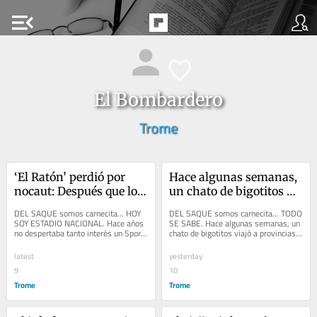
menu_open
El Bombardero
Trome
‘El Ratón’ perdió por 
Hace algunas semanas, 
nocaut: Después que lo 
un chato de bigotitos 
cogotearon en el piso 
viajó a provincias a ver 
DEL SAQUE somos carnecita... HOY 
DEL SAQUE somos carnecita... TODO 
quedó como mancazo
chamacos con talento
SOY ESTADIO NACIONAL. Hace años 
SE SABE. Hace algunas semanas, un 
no despertaba tanto interés un Sport 
chato de bigotitos viajó a provincias a 
Boys-Alianza Lima. La neta que 
ver chamacos con talento y 
siempre lo he...
condiciones....
latest
yesterday
9
10
Trome
Trome