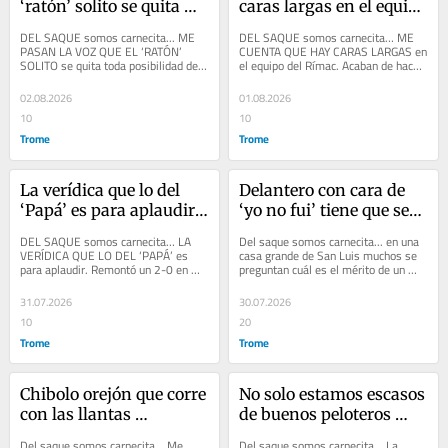
‘ratón’ solito se quita 
caras largas en el equipo 
toda posibilidad de 
del Rímac
DEL SAQUE somos carnecita... ME 
DEL SAQUE somos carnecita… ME 
volver a la pelotita 
PASAN LA VOZ QUE EL ‘RATÓN’ 
CUENTA QUE HAY CARAS LARGAS en 
SOLITO se quita toda posibilidad de 
el equipo del Rímac. Acaban de hacer 
profesional
volver a la pelotita profesional. 
oficial la salida de ‘Antonio Banderas’ 
Desde el puerto...
y el...
02.08.2026
01.08.2026
10
10
Trome
Trome
La verídica que lo del 
Delantero con cara de 
‘Papá’ es para aplaudir, 
‘yo no fui’ tiene que ser 
pues remontó un 2-0 en 
‘paganini’ porque de 
DEL SAQUE somos carnecita… LA 
Del saque somos carnecita... en una 
contra a Lanús
cacharro está en debe
VERÍDICA QUE LO DEL ‘PAPÁ’ es 
casa grande de San Luis muchos se 
para aplaudir. Remontó un 2-0 en 
preguntan cuál es el mérito de un 
contra a Lanús, el último campeón de 
‘taca taca’ para ser el brazo derecho...
la Copa...
31.07.2026
30.07.2026
10
20
Trome
Trome
Chibolo orejón que corre 
No solo estamos escasos 
con las llantas 
de buenos peloteros 
desgastadas y no tiene 
para la Bicolor, tampoco 
Del saque somos carnecita… Me 
Del saque somos carnecita... La 