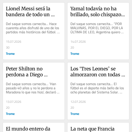
Lionel Messi será la 
Yamal todavía no ha 
bandera de todo un 
brillado, solo chispazos 
continente esta tarde
de su magia, pero si 
Del saque somos carnecita… Hace 
Del saque somos carnecita... “POR 
despierta esta tarde 
cuarenta años disfruté de uno de los 
MALVINAS, POR EL DIEGO, POR LA 
partidos más históricos del fútbol. 
ÚLTIMA DE LEO, Argentina quiero 
hace la recontrafiesta
Estaba jovencito y ha quedado 
verte bicampeón”, es el nuevo hit que 
marcado...
emociona...
15.07.2026
14.07.2026
30
20
Trome
Trome
Peter Shilton no 
Los ‘Tres Leones’ se 
perdona a Diego 
almorzaron con todas 
Maradona por el 
las cremas a los 
Del saque somos carnecita... ‘Han 
Del saque somos carnecita... El 
Argentina - Inglaterra 
‘Vikingos’
pasado 40 años y no le perdono a 
fútbol es el deporte más bello de los 
Maradona lo que nos hizo’, declaró 
ocho planetas del Sistema Solar. 
de México 86
hace poco Peter Shilton, quien fue 
Gana el que mete más goles y no el 
arquero...
que juega...
13.07.2026
12.07.2026
20
20
Trome
Trome
El mundo entero da 
La neta que Francia 