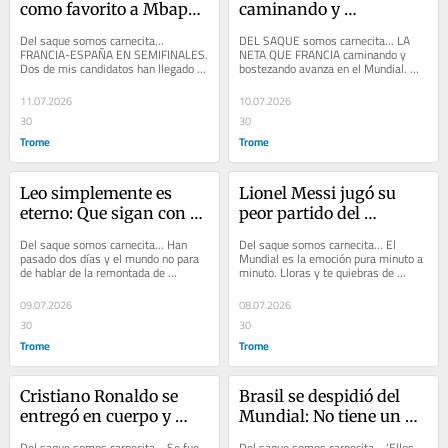
como favorito a Mbappé 
caminando y 
y esos caballos de paso; 
bostezando avanza en 
Del saque somos carnecita... 
DEL SAQUE somos carnecita... LA 
Pero la neta que esta vez 
el Mundial
FRANCIA-ESPAÑA EN SEMIFINALES. 
NETA QUE FRANCIA caminando y 
Dos de mis candidatos han llegado a 
bostezando avanza en el Mundial. 
tengo mis dudas
esta instancia. El mundo entero da 
Marruecos no le hizo ni cosquillas. 
como favorito a...
Nunca fue rival. Le...
11.07.2026
10.07.2026
30
30
Trome
Trome
Leo simplemente es 
Lionel Messi jugó su 
eterno: Que sigan con el 
peor partido del 
debate los resentidos 
campeonato; pero a los 
Del saque somos carnecita... Han 
Del saque somos carnecita... El 
que no aceptan que es el 
68’ le bastó frotar el 
pasado dos días y el mundo no para 
Mundial es la emoción pura minuto a 
de hablar de la remontada de 
minuto. Lloras y te quiebras de 
mejor de la historia
balón para ser 
Argentina y de Lionel Andrés Messi. 
alegría o tristeza. Si avanzas, es 
influyente
TikTok,...
como si...
09.07.2026
08.07.2026
30
30
Trome
Trome
Cristiano Ronaldo se 
Brasil se despidió del 
entregó en cuerpo y 
Mundial: No tiene un 
alma al fútbol, pero para 
revulsivo en ofensiva y 
Del saque somos carnecita... Se fue 
Del saque somos carnecita... ‘Ellos 