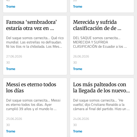
Trome
Trome
Famosa ‘sembradora’ 
Merecida y sufrida 
estaría otra vez en 
clasificación de de 
‘cuchos’ con zambito al 
Ecuador a los 
Del saque somos carnecita... Qué rico 
DEL SAQUE somos carnecita... 
que le gusta engreír a 
dieciseisavos de final 
mundial. Las estrellas no defraudan. 
MERECIDA Y SUFRIDA 
Ni los tíos ni la chibolada. Los Messi, 
CLASIFICACIÓN de Ecuador a los 
sus ‘amiguitas’
del Mundial
Kane, Cristiano, Mbappé,...
dieciseisavos de final del Mundial. 
Remontó 2-1 a Alemania y el...
27.06.2026
26.06.2026
30
30
Trome
Trome
Messi es eterno todos 
Los más palteados con 
los días
la llegada de los nuevos 
bravos a La Vicky son 
Del saque somos carnecita... Messi 
Del saque somos carnecita... ‘He 
los ‘pepones’
es eterno todos los días. Ayer 
vuelto’, dijo Cristiano Ronaldo a la 
cumplió 39 años y el mundo lo 
cámara al final del partido. Hizo un 
saludó con videos, cartas y regalos. 
doblete ante Uzbekistán y seguro...
Es el...
25.06.2026
24.06.2026
30
30
Trome
Trome