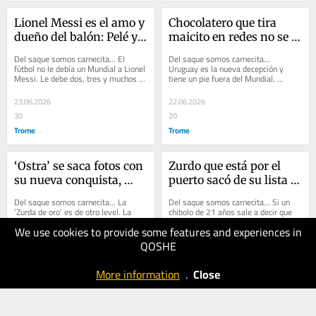
Lionel Messi es el amo y 
Chocolatero que tira 
dueño del balón: Pelé y 
maicito en redes no se 
Maradona están en ese 
chupó con zurdo 
Del saque somos carnecita... El 
Del saque somos carnecita... 
reino y nadie más
calidoso
fútbol no le debía un Mundial a Lionel 
Uruguay es la nueva decepción y 
Messi. Le debe dos, tres y muchos 
tiene un pie fuera del Mundial. 
más. Ayer marcó un doblete a 
Apenas ha empatado con Arabia 
Austria,...
Saudita y los zambitos de...
23.06.2026
22.06.2026
30
20
Trome
Trome
‘Ostra’ se saca fotos con 
Zurdo que está por el 
su nueva conquista, 
puerto sacó de su lista 
pero de noche recoge a 
de contactos a chica 
Del saque somos carnecita... La 
Del saque somos carnecita… Si un 
enfermera y hacen 
ampayada con chico 
‘Zurda de oro’ es de otro level. La 
chibolo de 21 años sale a decir que 
más grande voleibolista que ha dado 
Cristiano Ronaldo es uno más en el 
guardia hasta el 
reality
We use cookies to provide some features and experiences in
esta tierra entró en modo Mundial....
equipo demuestra que ese camarín 
amanecer
está...
QOSHE
21.06.2026
20.06.2026
40
30
More information
.
Close
Trome
Trome