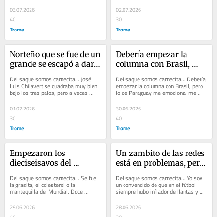
Hoy la etiqueta se la ponen a España, 
son buenos a los 15, 16, 17 y hay 
luego del tiki...
que...
03.07.2026
02.07.2026
40
30
Trome
Trome
Norteño que se fue de un 
Debería empezar la 
grande se escapó a darle 
columna con Brasil, 
el último beso a su 
pero lo de Paraguay me 
Del saque somos carnecita... José 
Del saque somos carnecita... Debería 
rulitos
emociona, me encojona 
Luis Chilavert se cuadraba muy bien 
empezar la columna con Brasil, pero 
bajo los tres palos, pero a veces 
lo de Paraguay me emociona, me 
y encaballa
cuando abre la bocota queda muy mal 
encojona y encaballa. Eliminó a un...
parado....
01.07.2026
30.06.2026
30
40
Trome
Trome
Empezaron los 
Un zambito de las redes 
dieciseisavos del 
está en problemas, pero 
Mundial y me 
no de plata sino de 
Del saque somos carnecita... Se fue 
Del saque somos carnecita... Yo soy 
mantengo en mis 
amor
la grasita, el colesterol o la 
un convencido de que en el fútbol 
mantequilla del Mundial. Doce 
siempre hubo inflador de llantas y 
candidatos: Argentina, 
selecciones eliminadas y la única que 
globos. Por el marketing y los 
Francia y España
decepcionó de...
mermeleros...
29.06.2026
28.06.2026
40
20