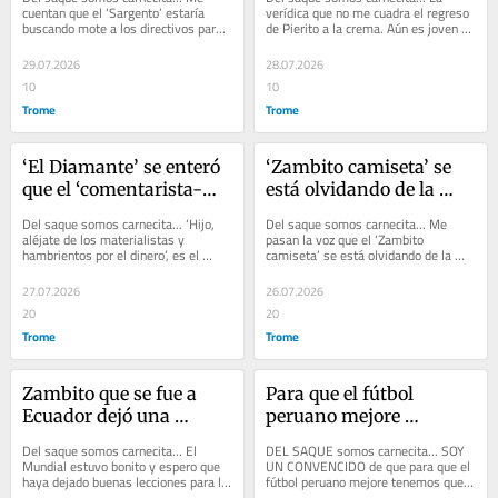
gol se olvidó de los 
aparecen buenos pitos
cuentan que el ‘Sargento’ estaría 
verídica que no me cuadra el regreso 
buscando mote a los directivos para 
de Pierito a la crema. Aún es joven y 
códigos
sacar la cola. El hombre todo el día 
se supone que lo vendieron como el 
anda...
mejor...
29.07.2026
28.07.2026
10
10
Trome
Trome
‘El Diamante’ se enteró 
‘Zambito camiseta’ se 
que el ‘comentarista-
está olvidando de la 
empresario’ lo quiso 
gente que lo apoyó 
Del saque somos carnecita... ‘Hijo, 
Del saque somos carnecita... Me 
voltear y en one lo 
cuando estaba asustado 
aléjate de los materialistas y 
pasan la voz que el ‘Zambito 
hambrientos por el dinero’, es el 
camiseta’ se está olvidando de la 
parchó
y en nada
consejo que recibió el reconocido 
gente que lo apoyó cuando estaba 
músico...
asustado y en...
27.07.2026
26.07.2026
20
20
Trome
Trome
Zambito que se fue a 
Para que el fútbol 
Ecuador dejó una 
peruano mejore 
profunda amistad con 
tenemos que lanzar 
Del saque somos carnecita… El 
DEL SAQUE somos carnecita... SOY 
una muchacha de San 
nuevos valores al ruedo
Mundial estuvo bonito y espero que 
UN CONVENCIDO de que para que el 
haya dejado buenas lecciones para la 
fútbol peruano mejore tenemos que 
Miguel
gente de nuestra pelotita. El fútbol 
lanzar nuevos valores al ruedo, así 