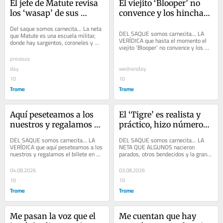
El jefe de Matute revisa 
El viejito ‘Blooper’ no 
los ‘wasap’ de sus 
convence y los hinchas 
jugadores
ya empezaron a 
Del saque somos carnecita... La neta 
maletearlo
DEL SAQUE somos carnecita... LA 
que Matute es una escuela militar, 
VERÍDICA que hasta el momento el 
donde hay sargentos, coroneles y 
viejito ‘Blooper’ no convence y los 
generales. El colombiano Jorge Luis 
hinchas ya empezaron a maletearlo. 
Pinto es...
previous
Los...
day
wednesday
10
10
Trome
Trome
Aquí peseteamos a los 
El ‘Tigre’ es realista y 
nuestros y regalamos el 
práctico, hizo números 
billete en carretilla a 
y mejor le va fuera de 
DEL SAQUE somos carnecita... LA 
DEL SAQUE somos carnecita... LA 
‘choclones’ y 
las canchas
VERÍDICA que aquí peseteamos a los 
NETA QUE ALGUNOS nacieron 
nuestros y regalamos el billete en 
parados, otros bendecidos y la gran 
extranjeros
carretilla a ‘choclones’ y 
mayoría tiene que lucharla día a día. 
extranjeros....
El ‘Tigre’...
04.08.2026
03.08.2026
10
10
Trome
Trome
Me pasan la voz que el 
Me cuentan que hay 