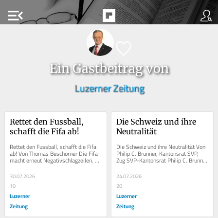
menu_open
Ein Gastbeitrag von
Luzerner Zeitung
Rettet den Fussball, 
Die Schweiz und ihre 
schafft die Fifa ab!
Neutralität
Rettet den Fussball, schafft die Fifa 
Die Schweiz und ihre Neutralität Von 
ab! Von Thomas Beschorner Die Fifa 
Philip C. Brunner, Kantonsrat SVP, 
macht erneut Negativschlagzeilen. 
Zug SVP-Kantonsrat Philip C. Brunner 
Statt uns zu empören, können und 
ist überzeugt: Ein Ja zur...
sollten...
30.07.2026
24.07.2026
10
20
Luzerner
Luzerner
Zeitung
Zeitung