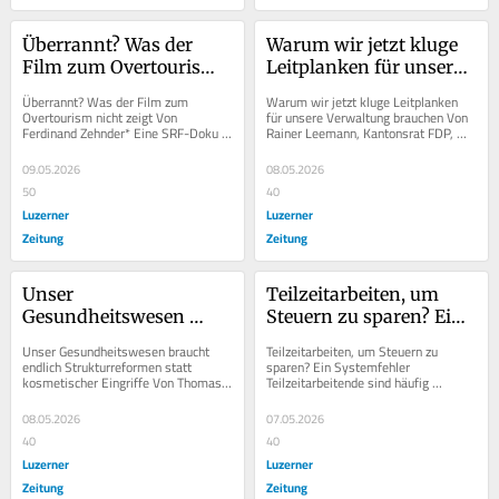
Überrannt? Was der 
Warum wir jetzt kluge 
Film zum Overtourism 
Leitplanken für unsere 
nicht zeigt
Verwaltung brauchen
Überrannt? Was der Film zum 
Warum wir jetzt kluge Leitplanken 
Overtourism nicht zeigt Von 
für unsere Verwaltung brauchen Von 
Ferdinand Zehnder* Eine SRF-Doku 
Rainer Leemann, Kantonsrat FDP, 
über Touristengruppen in Luzern sorgt 
Zug FDP-Kantonsrat Rainer Leemann 
für Debatten. Er...
über die...
09.05.2026
08.05.2026
50
40
Luzerner
Luzerner
Zeitung
Zeitung
Unser 
Teilzeitarbeiten, um 
Gesundheitswesen 
Steuern zu sparen? Ein 
braucht endlich 
Systemfehler
Unser Gesundheitswesen braucht 
Teilzeitarbeiten, um Steuern zu 
Strukturreformen statt 
endlich Strukturreformen statt 
sparen? Ein Systemfehler 
kosmetischer Eingriffe Von Thomas J. 
Teilzeitarbeitende sind häufig 
kosmetischer Eingriffe
Grichting «Die Schweiz leistet sich 
Schweizer Akademiker, die beim 
eine Vielzahl...
Bund arbeiten und ihr Pensum...
08.05.2026
07.05.2026
40
40
Luzerner
Luzerner
Zeitung
Zeitung