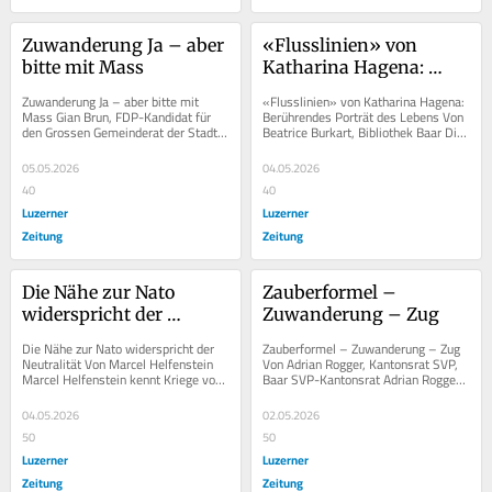
Zuwanderung Ja – aber 
«Flusslinien» von 
bitte mit Mass
Katharina Hagena: 
Berührendes Porträt des 
Zuwanderung Ja – aber bitte mit 
«Flusslinien» von Katharina Hagena: 
Lebens
Mass Gian Brun, FDP-Kandidat für 
Berührendes Porträt des Lebens Von 
den Grossen Gemeinderat der Stadt 
Beatrice Burkart, Bibliothek Baar Die 
Zug, über die Initiative zur...
Autorin Katharina Hagena verwebt 
in...
05.05.2026
04.05.2026
40
40
Luzerner
Luzerner
Zeitung
Zeitung
Die Nähe zur Nato 
Zauberformel – 
widerspricht der 
Zuwanderung – Zug
Neutralität
Die Nähe zur Nato widerspricht der 
Zauberformel – Zuwanderung – Zug 
Neutralität Von Marcel Helfenstein 
Von Adrian Rogger, Kantonsrat SVP, 
Marcel Helfenstein kennt Kriege von 
Baar SVP-Kantonsrat Adrian Rogger 
seiner Arbeit als Katastrophenhelfer 
über die Auswirkungen und Folgen 
des...
der...
04.05.2026
02.05.2026
50
50
Luzerner
Luzerner
Zeitung
Zeitung