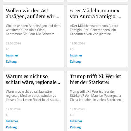
Wollen wir den Ast 
«Der Mädchenname» 
absägen, auf dem wir 
von Aurora Tamigio: 
sitzen?
Drei Generationen, ein 
Wollen wir den Ast absägen, auf dem 
«Der Mädchenname» von Aurora 
Geheimnis
wir sitzen? Von Alois Gössi, 
Tamigio: Drei Generationen, ein 
Kantonsrat SP, Baar Die Schweiz 
Geheimnis Von Von Jasmine 
wächst – und mit ihr das Unbehagen 
Bernasconi, Bibliothek Ägerital Die 
vieler...
Autorin Aurora Tamigio...
23.05.2026
19.05.2026
40
40
Luzerner
Luzerner
Zeitung
Zeitung
Warum es nicht so 
Trump trifft Xi: Wer ist 
schlau wäre, regionale 
hier der Stärkere?
Medien verschwinden 
Warum es nicht so schlau wäre, 
Trump trifft Xi: Wer ist hier der 
zu lassen
regionale Medien verschwinden zu 
Stärkere? Von Maurice Pedergnana 
lassen Das Leben findet lokal statt, 
China ist dabei, in vielen Bereichen 
ist unser Gastautor, der Philosoph 
den Westen zu überholen. Donald 
und Publizist...
Trump und Xi...
17.05.2026
13.05.2026
40
40
Luzerner
Luzerner
Zeitung
Zeitung