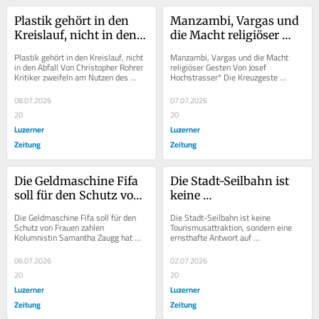
Plastik gehört in den 
Manzambi, Vargas und 
Kreislauf, nicht in den 
die Macht religiöser 
Abfall
Gesten
Plastik gehört in den Kreislauf, nicht 
Manzambi, Vargas und die Macht 
in den Abfall Von Christopher Rohrer 
religiöser Gesten Von Josef 
Kritiker zweifeln am Nutzen des 
Hochstrasser* Die Kreuzgeste 
Plastiksammelns. Gastautor 
unserer Nationalspieler sorgt für 
Christopher...
Applaus und Kritik...
08.07.2026
07.07.2026
20
20
Luzerner
Luzerner
Zeitung
Zeitung
Die Geldmaschine Fifa 
Die Stadt-Seilbahn ist 
soll für den Schutz von 
keine 
Frauen zahlen
Tourismusattraktion, 
Die Geldmaschine Fifa soll für den 
Die Stadt-Seilbahn ist keine 
sondern eine ernsthafte 
Schutz von Frauen zahlen 
Tourismusattraktion, sondern eine 
Kolumnistin Samantha Zaugg hat 
ernsthafte Antwort auf 
Antwort auf 
eine verwegene Idee. Aber, fragt sie: 
Mobilitätsfragen der Zukunft Von 
Mobilitätsfragen der 
Wann, wenn nicht...
Dieter Geissbühler* Der...
06.07.2026
02.07.2026
Zukunft
20
20
Luzerner
Luzerner
Zeitung
Zeitung