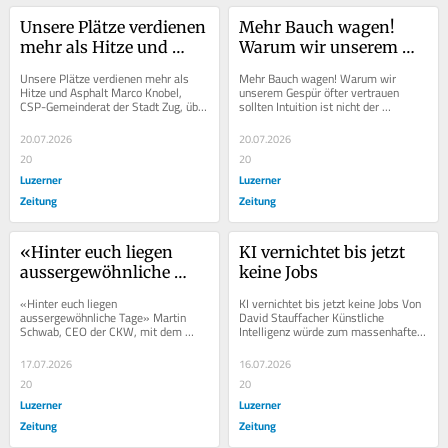
Unsere Plätze verdienen 
Mehr Bauch wagen! 
mehr als Hitze und 
Warum wir unserem 
Asphalt
Gespür öfter vertrauen 
Unsere Plätze verdienen mehr als 
Mehr Bauch wagen! Warum wir 
sollten
Hitze und Asphalt Marco Knobel, 
unserem Gespür öfter vertrauen 
CSP-Gemeinderat der Stadt Zug, über 
sollten Intuition ist nicht der 
Hitzebelastung im öffentlichen Raum 
Gegenpol zur Vernunft – sie beruht 
und...
vielmehr auf...
20.07.2026
20.07.2026
20
20
Luzerner
Luzerner
Zeitung
Zeitung
«Hinter euch liegen 
KI vernichtet bis jetzt 
aussergewöhnliche 
keine Jobs
Tage»
«Hinter euch liegen 
KI vernichtet bis jetzt keine Jobs Von 
aussergewöhnliche Tage» Martin 
David Stauffacher Künstliche 
Schwab, CEO der CKW, mit dem 
Intelligenz würde zum massenhaften 
Vorwort zur Lehrabschlussbeilage 
Abbau von Arbeitsplätzen führen, 
2026 abo-iconExklusiv für 
heisst es....
17.07.2026
16.07.2026
Abonnenten
20
20
Luzerner
Luzerner
Zeitung
Zeitung