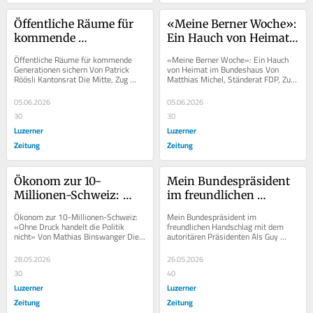
Öffentliche Räume für 
«Meine Berner Woche»: 
kommende 
Ein Hauch von Heimat 
Generationen sichern
im Bundeshaus
Öffentliche Räume für kommende 
«Meine Berner Woche»: Ein Hauch 
Generationen sichern Von Patrick 
von Heimat im Bundeshaus Von 
Röösli Kantonsrat Die Mitte, Zug 
Matthias Michel, Ständerat FDP, Zug 
Mitte-Kantonsrat Patrick Röösli über 
FDP-Ständerat Matthias Michel über 
den Kauf...
seine Woche...
05.06.2026
05.06.2026
30
30
Luzerner
Luzerner
Zeitung
Zeitung
Ökonom zur 10-
Mein Bundespräsident 
Millionen-Schweiz: 
im freundlichen 
«Ohne Druck handelt 
Handschlag mit dem 
Ökonom zur 10-Millionen-Schweiz: 
Mein Bundespräsident im 
die Politik nicht»
autoritären Präsidenten
«Ohne Druck handelt die Politik 
freundlichen Handschlag mit dem 
nicht» Von Mathias Binswanger Die 
autoritären Präsidenten Als Guy 
Wirtschaft wachse auch mit stärker 
Parmelin nach Belgrad reist, 
gelenkter...
schmückt sich die serbische...
28.05.2026
26.05.2026
30
40
Luzerner
Luzerner
Zeitung
Zeitung