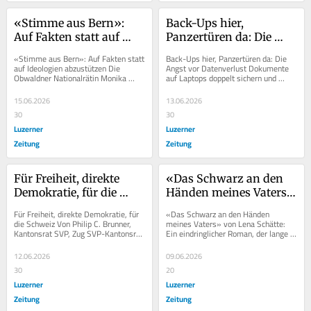
«Stimme aus Bern»: 
Back-Ups hier, 
Auf Fakten statt auf 
Panzertüren da: Die 
Ideologien abzustützen
Angst vor Datenverlust
«Stimme aus Bern»: Auf Fakten statt 
Back-Ups hier, Panzertüren da: Die 
auf Ideologien abzustützen Die 
Angst vor Datenverlust Dokumente 
Obwaldner Nationalrätin Monika 
auf Laptops doppelt sichern und 
Rüegger ist überzeugt von der 
Daten in Militärbunkern lagern. Die 
Aufhebung des...
Welt steht...
15.06.2026
13.06.2026
30
30
Luzerner
Luzerner
Zeitung
Zeitung
Für Freiheit, direkte 
«Das Schwarz an den 
Demokratie, für die 
Händen meines Vaters» 
Schweiz
von Lena Schätte: Ein 
Für Freiheit, direkte Demokratie, für 
«Das Schwarz an den Händen 
eindringlicher Roman, 
die Schweiz Von Philip C. Brunner, 
meines Vaters» von Lena Schätte: 
Kantonsrat SVP, Zug SVP-Kantonsrat 
Ein eindringlicher Roman, der lange 
der lange nachwirkt
Philip C. Brunner über die 
nachwirkt Von Klara Halm, Bibliothek 
Abstimmung...
Cham Die...
12.06.2026
09.06.2026
30
20
Luzerner
Luzerner
Zeitung
Zeitung