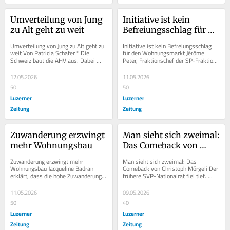
Umverteilung von Jung 
Initiative ist kein 
zu Alt geht zu weit
Befreiungsschlag für 
den Wohnungsmarkt
Umverteilung von Jung zu Alt geht zu 
Initiative ist kein Befreiungsschlag 
weit Von Patricia Schafer * Die 
für den Wohnungsmarkt Jérôme 
Schweiz baut die AHV aus. Dabei 
Peter, Fraktionschef der SP-Fraktion 
sind die Pensionierten schon jetzt 
im Grossen Gemeinderat Zug und...
die...
12.05.2026
11.05.2026
50
50
Luzerner
Luzerner
Zeitung
Zeitung
Zuwanderung erzwingt 
Man sieht sich zweimal: 
mehr Wohnungsbau
Das Comeback von 
Christoph Mörgeli
Zuwanderung erzwingt mehr 
Man sieht sich zweimal: Das 
Wohnungsbau Jacqueline Badran 
Comeback von Christoph Mörgeli Der 
erklärt, dass die hohe Zuwanderung 
frühere SVP-Nationalrat fiel tief. 
nichts mit den hohen Mieten in der 
Doch er meldete sich als 
Schweiz zu tun habe....
Investigativjournalist...
11.05.2026
09.05.2026
50
40
Luzerner
Luzerner
Zeitung
Zeitung