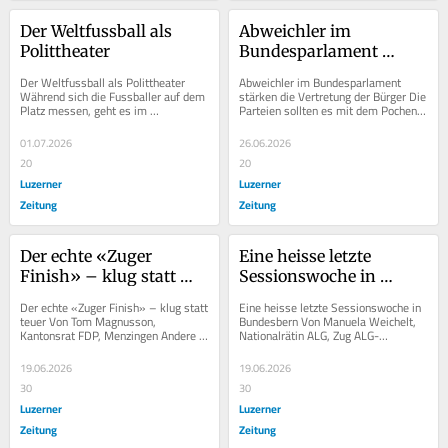
Der Weltfussball als 
Abweichler im 
Polittheater
Bundesparlament 
stärken die Vertretung 
Der Weltfussball als Polittheater 
Abweichler im Bundesparlament 
der Bürger
Während sich die Fussballer auf dem 
stärken die Vertretung der Bürger Die 
Platz messen, geht es im 
Parteien sollten es mit dem Pochen 
Hintergrund um knallharte 
auf die Linientreue ihrer National- 
geopolitische Interessen....
und...
01.07.2026
26.06.2026
20
20
Luzerner
Luzerner
Zeitung
Zeitung
Der echte «Zuger 
Eine heisse letzte 
Finish» – klug statt 
Sessionswoche in 
teuer
Bundesbern
Der echte «Zuger Finish» – klug statt 
Eine heisse letzte Sessionswoche in 
teuer Von Tom Magnusson, 
Bundesbern Von Manuela Weichelt, 
Kantonsrat FDP, Menzingen Andere 
Nationalrätin ALG, Zug ALG-
Kantone kämpfen mit knappen 
Nationalrätin Manuela Weichelt über 
Kassen, Zug mit dem...
ihre Woche im...
19.06.2026
19.06.2026
30
30
Luzerner
Luzerner
Zeitung
Zeitung