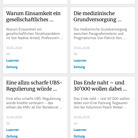
Warum Einsamkeit ein 
Die medizinische 
gesellschaftliches 
Grundversorgung 
Strukturproblem ist
zwischen 
Warum Einsamkeit ein 
Die medizinische Grundversorgung 
Paragrafenreiterei und 
gesellschaftliches Strukturproblem 
zwischen Paragrafenreiterei und 
ist Von Nadine Arnold, Professorin 
Pragmatismus Von Patrick Iten, 
Pragmatismus
für Soziologie Ausgerechnet in 
Kantonsrat Die Mitte, Oberägeri Im 
kollektivistischen Kulturen...
Kanton Zug gilt...
30.04.2026
25.04.2026
50
50
Luzerner
Luzerner
Zeitung
Zeitung
Eine allzu scharfe UBS-
Das Ende naht – und 
Regulierung würde 
30’000 wollen dabei 
Kredite verteuern – das 
sein
Eine allzu scharfe UBS-Regulierung 
Das Ende naht – und 30’000 wollen 
lehnen die KMU ab
würde Kredite verteuern – das 
dabei sein Eine Packung Teigwaren 
lehnen die KMU ab Der Bundesrat 
löst bei Kolumnist Peach Weber 
entscheidet bald über neue Regeln 
ernste Gedanken aus. Doch dann 
für...
macht er einen...
22.04.2026
20.04.2026
50
40
Luzerner
Luzerner
Zeitung
Zeitung