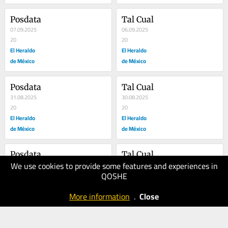
Posdata
Tal Cual
07.09.2025
06.09.2025
20
20
El Heraldo
El Heraldo
de México
de México
Posdata
Tal Cual
31.08.2025
30.08.2025
20
20
El Heraldo
El Heraldo
de México
de México
Posdata
Tal Cual
We use cookies to provide some features and experiences in
24.08.2025
23.08.2025
QOSHE
10
20
El Heraldo
El Heraldo
More information
.
Close
de México
de México