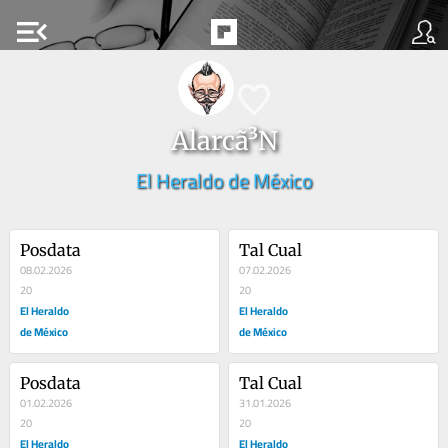
menu_open
Alarcã³N
El Heraldo de México
Posdata
Tal Cual
08.02.2026
07.02.2026
20
20
El Heraldo
El Heraldo
de México
de México
Posdata
Tal Cual
01.02.2026
31.01.2026
20
20
El Heraldo
El Heraldo