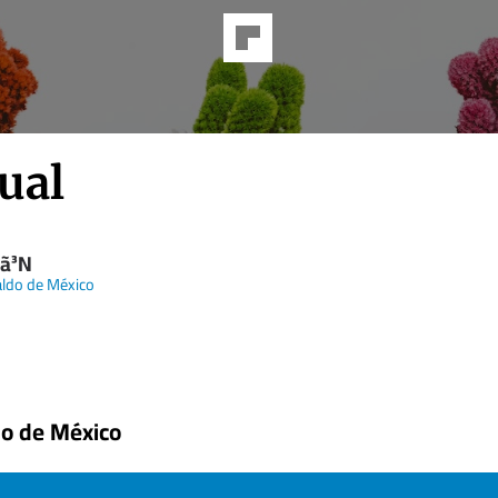
ual
cã³N
aldo de México
do de México