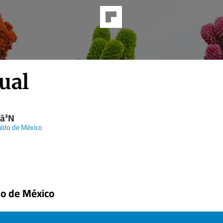
ual
cã³N
aldo de México
do de México