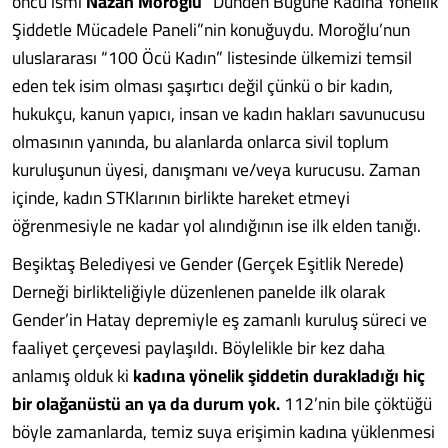
öncü ismi
Nazan Moroğlu
“Dünden Bugüne Kadına Yönelik
Şiddetle Mücadele Paneli”nin konuğuydu. Moroğlu’nun
uluslararası “100 Öcü Kadın” listesinde ülkemizi temsil
eden tek isim olması şaşırtıcı değil çünkü o bir kadın,
hukukçu, kanun yapıcı, insan ve kadın hakları savunucusu
olmasının yanında, bu alanlarda onlarca sivil toplum
kuruluşunun üyesi, danışmanı ve/veya kurucusu. Zaman
içinde, kadın STKlarının birlikte hareket etmeyi
öğrenmesiyle ne kadar yol alındığının ise ilk elden tanığı.
Beşiktaş Belediyesi ve Gender (Gerçek Eşitlik Nerede)
Derneği birlikteliğiyle düzenlenen panelde ilk olarak
Gender’in Hatay depremiyle eş zamanlı kuruluş süreci ve
faaliyet çerçevesi paylaşıldı. Böylelikle bir kez daha
anlamış olduk ki
kadına yönelik şiddetin durakladığı hiç
bir olağanüstü an ya da durum yok.
112’nin bile çöktüğü
böyle zamanlarda, temiz suya erişimin kadına yüklenmesi