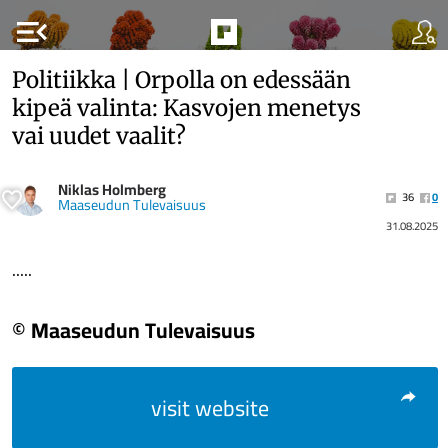
menu_open
Politiikka | Orpolla on edessään
kipeä valinta: Kasvojen menetys
vai uudet vaalit?
Niklas Holmberg
36
0
Maaseudun Tulevaisuus
31.08.2025
.....
© Maaseudun Tulevaisuus
visit website