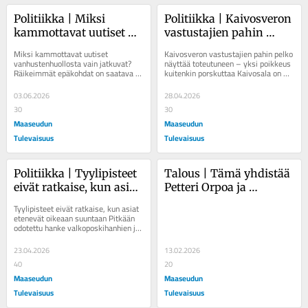
Politiikka | Miksi 
Politiikka | Kaivosveron 
kammottavat uutiset 
vastustajien pahin 
vanhustenhuollosta 
pelko näyttää 
Miksi kammottavat uutiset 
Kaivosveron vastustajien pahin pelko 
vain jatkuvat? 
toteutuneen – yksi 
vanhustenhuollosta vain jatkuvat? 
näyttää toteutuneen – yksi poikkeus 
Räikeimmät epäkohdat on saatava 
kuitenkin porskuttaa Kaivosala on 
Räikeimmät epäkohdat 
poikkeus kuitenkin 
korjattua Uutiset epäselvistä 
ollut yksi harvoista valopilkuista...
on saatava korjattua
porskuttaa
kuolemantapauksista...
03.06.2026
28.04.2026
30
30
Maaseudun
Maaseudun
Tulevaisuus
Tulevaisuus
Politiikka | Tyylipisteet 
Talous | Tämä yhdistää 
eivät ratkaise, kun asiat 
Petteri Orpoa ja 
etenevät oikeaan 
kiinteistövälittäjää
Tyylipisteet eivät ratkaise, kun asiat 
suuntaan
etenevät oikeaan suuntaan Pitkään 
odotettu hanke valkoposkihanhien ja 
merimetsojen 
suojametsästyksestä...
23.04.2026
13.02.2026
40
20
Maaseudun
Maaseudun
Tulevaisuus
Tulevaisuus