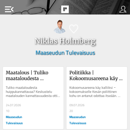
menu_open
Niklas Holmberg
Maaseudun Tulevaisuus
Maatalous | Tuliko 
Politiikka | 
maataloudesta 
Kokoomusareena käy 
huippukannattavaa?
kalliiksi ‒ 
Tuliko maataloudesta 
Kokoomusareena käy kalliiksi ‒ 
kokoomukselle
huippukannattavaa? Keskustelu 
kokoomukselle Kesän poliittinen 
maatalouden kannattavuudesta otti 
kohu on antanut odottaa itseään. 
kierroksia jälleen tiistaina. 
Hallituksen sisäinen riitely...
Kauppalehti kertoi...
24.07.2026
09.07.2026
10
20
Maaseudun
Maaseudun
Tulevaisuus
Tulevaisuus