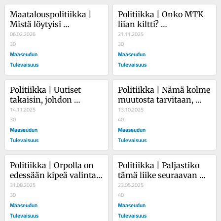
Maatalouspolitiikka | 
Politiikka | Onko MTK 
Mistä löytyisi 
liian kiltti? 
maatalouden kadonnut 
06.02.2026
Puheenjohtajakisassa 
21.11.2025
miljardi?
30
on kyse enemmän 
30
Maaseudun
tyylistä kuin asioista
Maaseudun
Tulevaisuus
Tulevaisuus
Politiikka | Uutiset 
Politiikka | Nämä kolme 
takaisin, johdon 
muutosta tarvitaan, 
bonukset pois – Ylen 
14.11.2025
jotta maatalouden 
13.10.2025
pitäisi elää strategiansa 
30
kannattavuus 
40
mukaisesti
Maaseudun
korjaantuu – loppu on 
Maaseudun
kiinni viljelijöistä 
Tulevaisuus
Tulevaisuus
itsestään
Politiikka | Orpolla on 
Politiikka | Paljastiko 
edessään kipeä valinta: 
tämä liike seuraavan 
Kasvojen menetys vai 
31.08.2025
hallituksen pohjan? – 
23.05.2025
uudet vaalit?
30
Edes nousukausi ei aina 
40
Maaseudun
pelasta 
Maaseudun
hallituspuolueita
Tulevaisuus
Tulevaisuus