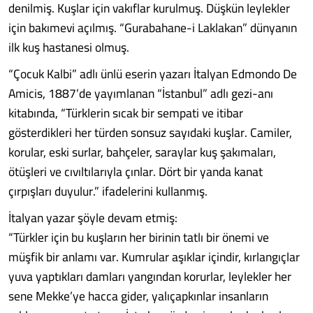
denilmiş. Kuşlar için vakıflar kurulmuş. Düşkün leylekler
için bakımevi açılmış. “Gurabahane-i Laklakan” dünyanın
ilk kuş hastanesi olmuş.
“Çocuk Kalbi” adlı ünlü eserin yazarı İtalyan Edmondo De
Amicis, 1887’de yayımlanan “İstanbul” adlı gezi-anı
kitabında, “Türklerin sıcak bir sempati ve itibar
gösterdikleri her türden sonsuz sayıdaki kuşlar. Camiler,
korular, eski surlar, bahçeler, saraylar kuş şakımaları,
ötüşleri ve cıvıltılarıyla çınlar. Dört bir yanda kanat
çırpışları duyulur.” ifadelerini kullanmış.
İtalyan yazar şöyle devam etmiş:
“Türkler için bu kuşların her birinin tatlı bir önemi ve
müşfik bir anlamı var. Kumrular aşıklar içindir, kırlangıçlar
yuva yaptıkları damları yangından korurlar, leylekler her
sene Mekke’ye hacca gider, yalıçapkınlar insanların