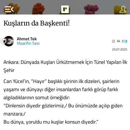
menu_open
Kuşların da Başkenti!
Ahmet Tek
34
0
Maarifin Sesi
25.07.2025
Ankara: Dünyada Kuşları Ürkütmemek İçin Tünel Yapılan İlk
Şehir
Can Yücel’in, “Hayır” başlıklı şiirinin ilk dizeleri, şairlerin
yaşamı ve dünyayı diğer insanlardan farklı görüp farklı
algıladıklarının somut örneğidir:
“Dinlensin diyedir gözlerimiz,/ Bu önümüzde açılıp giden
manzara;/
Bu dünya, yoruldu mu kuşlar konsun diyedir.”