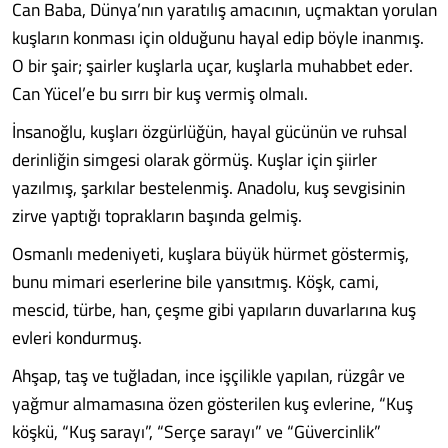
Can Baba, Dünya’nın yaratılış amacının, uçmaktan yorulan
kuşların konması için olduğunu hayal edip böyle inanmış.
O bir şair; şairler kuşlarla uçar, kuşlarla muhabbet eder.
Can Yücel’e bu sırrı bir kuş vermiş olmalı.
İnsanoğlu, kuşları özgürlüğün, hayal gücünün ve ruhsal
derinliğin simgesi olarak görmüş. Kuşlar için şiirler
yazılmış, şarkılar bestelenmiş. Anadolu, kuş sevgisinin
zirve yaptığı toprakların başında gelmiş.
Osmanlı medeniyeti, kuşlara büyük hürmet göstermiş,
bunu mimari eserlerine bile yansıtmış. Köşk, cami,
mescid, türbe, han, çeşme gibi yapıların duvarlarına kuş
evleri kondurmuş.
Ahşap, taş ve tuğladan, ince işçilikle yapılan, rüzgâr ve
yağmur almamasına özen gösterilen kuş evlerine, “Kuş
köşkü, “Kuş sarayı”, “Serçe sarayı” ve “Güvercinlik”